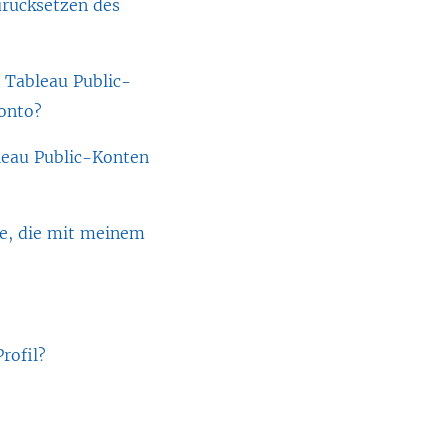
urücksetzen des
 Tableau Public-
Konto?
leau Public-Konten
be, die mit meinem
rofil?