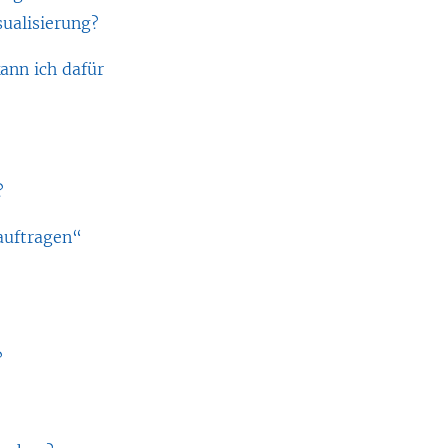
ualisierung?
kann ich dafür
?
auftragen“
?