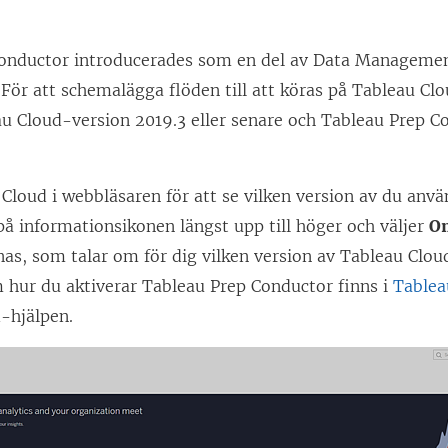
i
e
onductor introducerades som en del av
Data Manageme
t
 För att schemalägga flöden till att köras på Tableau C
t
u Cloud-version 2019.3 eller senare och Tableau Prep C
n
y
t
 Cloud
i webbläsaren för att se vilken version av du anv
t
på informationsikonen längst upp till höger och väljer
Om
f
nas, som talar om för dig vilken version av Tableau Clo
ö
 hur du aktiverar Tableau Prep Conductor finns i
Tablea
n
d-hjälpen.
s
t
e
r