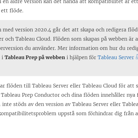
i en äldre version kan det hända att kompatibilitet är 
ett flöde.
 med version 2020.4 går det att skapa och redigera flöde
er
och
Tableau Cloud
. Flöden som skapas på webben är a
erversion du använder. Mer information om hur du redig
(
 i
Tableau Prep på webben
i hjälpen för
Tableau Server
L
ä
n
r flöden till
Tableau Server
eller
Tableau Cloud
för att
k
Tableau Prep Conductor och dina flöden innehåller nya f
e
 inte stöds av den version av Tableau Server eller
Table
n
kompatibilitetsproblem uppstå som förhindrar dig från 
ö
p