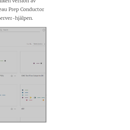
ilken version av
leau Prep Conductor
erver-hjälpen.