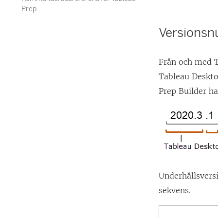
p
Prep
p
Versions
n
a
Från och med T
s
Tableau Deskto
i
Prep Builder ha
e
t
t
n
y
t
Underhållsvers
t
sekvens.
f
ö