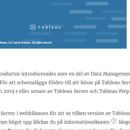
t
f
ö
n
s
t
e
r
onductor introducerades som en del av
Data Manageme
)
 För att schemalägga flöden till att köras på Tableau Se
n 2019.1 eller senare av Tableau Server och Tableau Pre
erver i webbläsaren för att se vilken version av Tablea
nyn högst upp klickar du på informationsikonen
längs