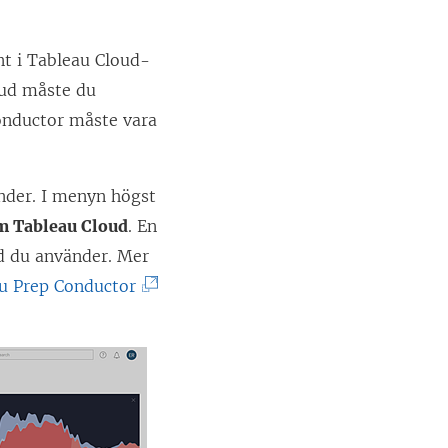
nt
i Tableau Cloud-
loud måste du
onductor måste vara
änder. I menyn högst
 Tableau Cloud
. En
ud du använder. Mer
(
u Prep Conductor
L
ä
n
k
e