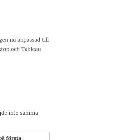
en nu anpassad till
ktop och Tableau
ljde inte samma
å första