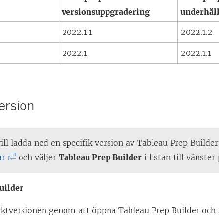
s
versionsuppgradering
underhål
t
2022.1.1
2022.1.2
e
r
2022.1
2022.1.1
)
version
ll ladda ned en specifik version av Tableau Prep Builder
(
ar
och väljer
Tableau Prep Builder
i listan till vänster
L
ä
uilder
n
uktversionen genom att öppna
Tableau Prep Builder
och 
k