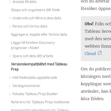
och du arbetar 
Ansluta till data
försöker öppna 
Skapa och organisera ditt flöde
Undersök och filtrera dina data
Obs!
Från och
Rensa och forma data
Tableau Serv
Aggregera, koppla eller förena data
med den serv
Lägga till Einstein Discovery-
webben finns
prognoser i flödet
(
Cloud
.
Spara och dela ditt arbete
L
Versionskompatibilitet med Tableau
ä
Om du publicera
Prep
n
körningen med 
Håll flödesdata uppdaterade
k
kopplingar som
Vardagsscenarier
e
använder, kan 
Felsöka Tableau Prep Builder
n
köra flöden.
Referens för Tableau Prep-funktioner
ö
Kommandoradsreferens för Tableau