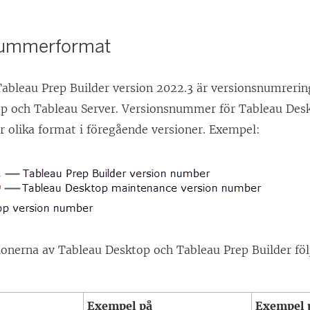
p
n
nummerformat
a
s
ableau Prep Builder version 2022.3 är versionsnumrering
i
p och Tableau Server. Versionsnummer för Tableau Des
e
r olika format i föregående versioner. Exempel:
t
t
n
y
t
t
ionerna av Tableau Desktop och Tableau Prep Builder fö
f
ö
n
Exempel på
Exempel p