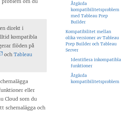
ett problem om du
Åtgärda
kompatibilitetsproblem
med Tableau Prep
Builder
n direkt i
Kompatibilitet mellan
lltid kompatibla
olika versioner av Tableau
Prep Builder och Tableau
erar flöden på
Server
och
Tableau
Identifiera inkompatibla
funktioner
Åtgärda
 schemalägga
kompatibilitetsproblem
unktioner eller
au Cloud
som du
att schemalägga och