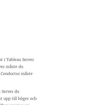
nt
i Tableau Server
rver måste du
p Conductor måste
u Server du
t upp till höger och