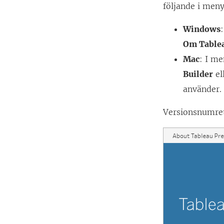
följande i men
Windows
Om Table
Mac
: I m
Builder
el
använder.
Versionsnumret 