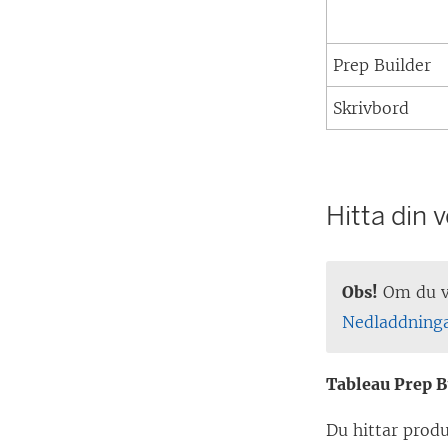
n
s
Prep Builder
t
e
Skrivbord
r
)
Hitta din 
Obs!
Om du vi
Nedladdning
Tableau Prep B
Du hittar prod