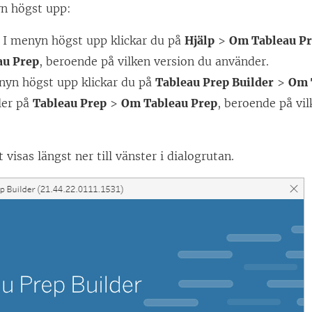
yn högst upp:
e
n
: I menyn högst upp klickar du på
Hjälp
>
Om Tableau Pr
ö
au Prep
, beroende på vilken version du använder.
p
enyn högst upp klickar du på
Tableau Prep Builder
>
Om 
p
ler på
Tableau Prep
>
Om Tableau Prep
, beroende på vi
n
a
visas längst ner till vänster i dialogrutan.
s
i
e
t
t
n
y
t