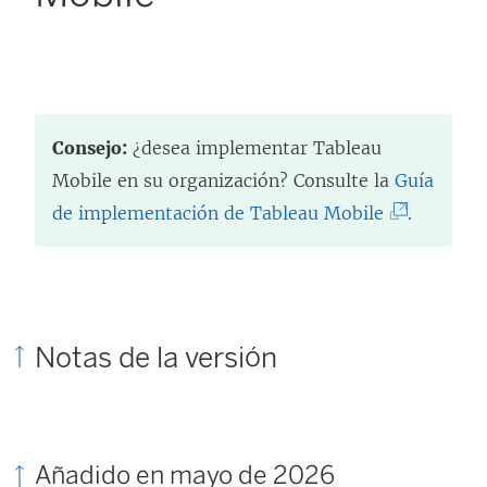
Consejo:
¿desea implementar Tableau
Mobile en su organización? Consulte la
Guía
(
de implementación de Tableau Mobile
.
E
l
e
n
Notas de la versión
l
a
c
Añadido en mayo de 2026
e