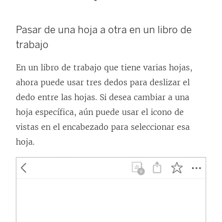
s
e
Pasar de una hoja a otra en un libro de
a
trabajo
b
En un libro de trabajo que tiene varias hojas,
r
ahora puede usar tres dedos para deslizar el
e
dedo entre las hojas. Si desea cambiar a una
e
hoja específica, aún puede usar el icono de
n
vistas en el encabezado para seleccionar esa
u
hoja.
n
a
v
e
n
t