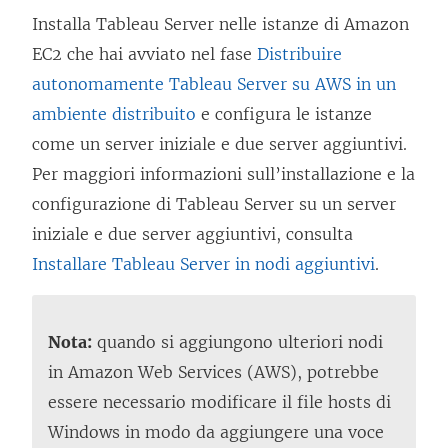
i
Installa Tableau Server nelle istanze di Amazon
n
EC2 che hai avviato nel fase
Distribuire
u
autonomamente Tableau Server su AWS in un
n
ambiente distribuito
e configura le istanze
a
come un server iniziale e due server aggiuntivi.
n
Per maggiori informazioni sull’installazione e la
u
configurazione di Tableau Server su un server
o
iniziale e due server aggiuntivi, consulta
v
Installare Tableau Server in nodi aggiuntivi
.
a
f
i
Nota:
quando si aggiungono ulteriori nodi
n
in Amazon Web Services (AWS), potrebbe
e
essere necessario modificare il file hosts di
s
Windows in modo da aggiungere una voce