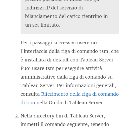
r
n
o
indirizzi IP del servizio di
a
a
v
bilanciamento del carico rientrino in
)
n
a
un set limitato.
u
f
o
i
Per i passaggi successivi useremo
v
n
l’interfaccia della riga di comando tsm, che
a
e
è installata di default con Tableau Server.
f
s
Puoi usare tsm per eseguire attività
i
t
amministrative dalla riga di comando su
n
r
Tableau Server. Per informazioni generali,
e
a
consulta
Riferimento della riga di comando
s
)
di tsm
nella Guida di Tableau Server.
t
r
Nella directory bin di Tableau Server,
a
immetti il comando seguente, tenendo