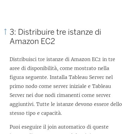
o
o
v
i
i
n
e
u
3: Distribuire tre istanze di
n
n
Amazon EC2
e
a
a
n
Distribuisci tre istanze di Amazon EC2 in tre
p
u
aree di disponibilità, come mostrato nella
e
o
figura seguente. Installa
Tableau Server
nel
r
v
primo nodo come server iniziale e
Tableau
t
a
Server
nei due nodi rimanenti come server
o
f
aggiuntivi. Tutte le istanze devono essere dello
i
i
stesso tipo e capacità.
n
n
u
Puoi eseguire il join automatico di queste
e