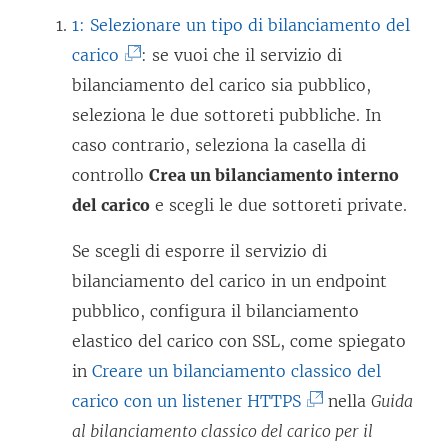
o
1: Selezionare un tipo di bilanciamento del
l
(
carico
: se vuoi che il servizio di
l
I
bilanciamento del carico sia pubblico,
e
l
seleziona le due sottoreti pubbliche. In
g
c
caso contrario, seleziona la casella di
a
o
controllo
Crea un bilanciamento interno
m
l
del carico
e scegli le due sottoreti private.
e
l
n
Se scegli di esporre il servizio di
e
t
bilanciamento del carico in un endpoint
g
o
pubblico, configura il bilanciamento
a
v
elastico del carico con SSL, come spiegato
m
i
in
Creare un bilanciamento classico del
e
e
(
carico con un listener HTTPS
nella
Guida
n
n
I
al bilanciamento classico del carico per il
t