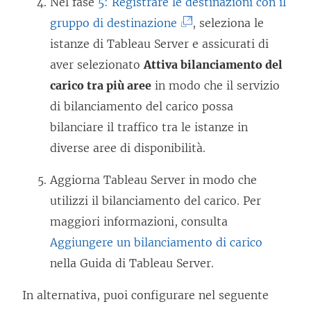
n
Nel fase
5: Registrare le destinazioni con il
v
e
c
n
t
(
gruppo di destinazione
, seleziona le
a
n
o
a
o
I
istanze di Tableau Server e assicurati di
f
e
l
n
v
l
aver selezionato
Attiva bilanciamento del
i
a
l
u
i
c
carico tra più aree
in modo che il servizio
n
p
e
o
e
o
di bilanciamento del carico possa
e
e
g
v
n
l
bilanciare il traffico tra le istanze in
s
r
a
a
e
l
diverse aree di disponibilità.
t
t
m
f
a
e
r
o
e
Aggiorna Tableau Server in modo che
i
p
g
a
i
n
utilizzi il bilanciamento del carico. Per
n
e
a
)
n
t
maggiori informazioni, consulta
e
r
m
u
o
Aggiungere un bilanciamento di carico
s
t
e
n
v
nella Guida di Tableau Server.
t
o
n
a
i
r
i
t
In alternativa, puoi configurare nel seguente
n
e