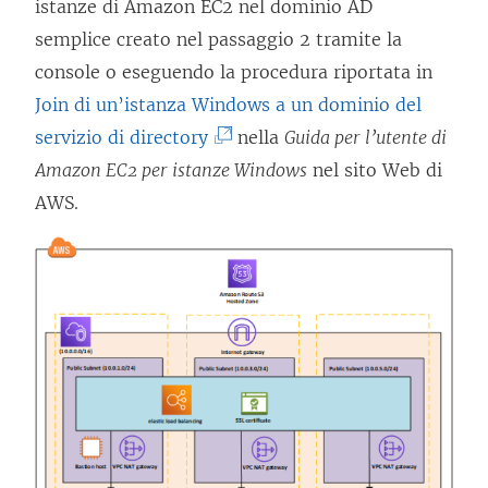
n
istanze di Amazon EC2 nel dominio AD
s
a
semplice creato nel passaggio 2 tramite la
t
n
console o eseguendo la procedura riportata in
r
u
Join di un’istanza Windows a un dominio del
a
(
o
servizio di directory
)
nella
Guida per l’utente di
I
v
Amazon EC2 per istanze Windows
nel sito Web di
l
a
AWS.
c
f
o
i
l
n
l
e
e
s
g
t
a
r
m
a