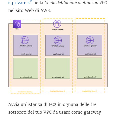
(
e private
nella
Guida dell’utente di Amazon VPC
)
r
I
nel sito Web di AWS.
a
l
)
c
o
l
l
e
g
a
m
e
n
t
Avvia un’istanza di EC2 in ognuna delle tre
o
sottoreti del tuo VPC da usare come gateway