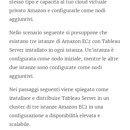
stesso tipo e capacità al tuo cloud virtuale
p
o
n
privato Amazon e configurarle come nodi
e
v
t
aggiuntivi.
r
i
o
t
e
v
Nello scenario seguente si presuppone che
o
n
i
esistano tre istanze di Amazon EC2 con Tableau
i
e
e
Server installato in ogni istanza. Un’istanza è
n
a
n
configurata come nodo iniziale, mentre le altre
u
p
e
due istanze sono configurate come nodi
n
e
a
aggiuntivi.
a
r
p
n
Nei passaggi seguenti viene spiegato come
t
e
u
installare e distribuire Tableau Server in un
o
r
o
cluster di tre istanze Amazon EC2 in una
i
t
v
configurazione a disponibilità elevata e
n
o
a
scalabile.
u
i