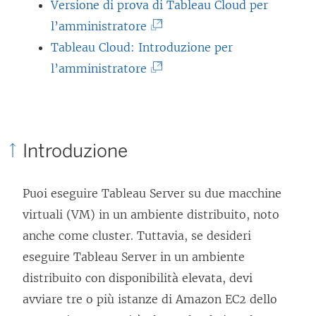
l
Versione di prova di Tableau Cloud per
e
(
l’amministratore
g
I
Tableau Cloud: Introduzione per
a
l
(
l’amministratore
m
c
I
e
o
l
n
l
c
Introduzione
t
l
o
o
e
l
Puoi eseguire Tableau Server su due macchine
v
g
l
virtuali (VM) in un ambiente distribuito, noto
i
a
e
anche come cluster. Tuttavia, se desideri
e
m
g
eseguire Tableau Server in un ambiente
n
e
a
distribuito con disponibilità elevata, devi
e
n
m
avviare tre o più istanze di Amazon EC2 dello
a
t
e