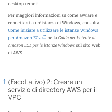
v
desktop remoti.
i
Per maggiori informazioni su come avviare e
e
connetterti a un’istanza di Windows, consulta
n
Come iniziare a utilizzare le istanze Windows
e
(
per Amazon EC2
nella
Guida per l’utente di
a
I
Amazon EC2 per le istanze Windows
sul sito Web
p
l
di AWS.
e
c
r
o
t
l
o
(Facoltativo) 2: Creare un
l
i
servizio di directory AWS per il
e
n
VPC
g
u
a
n