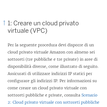
f
n
n
i
a
u
n
n
n
1: Creare un cloud privato
e
u
a
virtuale (VPC)
s
o
n
t
v
u
Per la seguente procedura devi disporre di un
r
a
o
cloud privato virtuale Amazon con almeno sei
a
f
v
sottoreti (tre pubbliche e tre private) in aree di
)
i
a
disponibilità diverse, come illustrato di seguito.
n
f
Assicurati di utilizzare indirizzi IP statici per
e
i
configurare gli indirizzi IP. Per informazioni su
s
n
come creare un cloud privato virtuale con
t
e
sottoreti pubbliche e private, consulta
Scenario
r
s
2: Cloud privato virtuale con sottoreti pubbliche
a
t