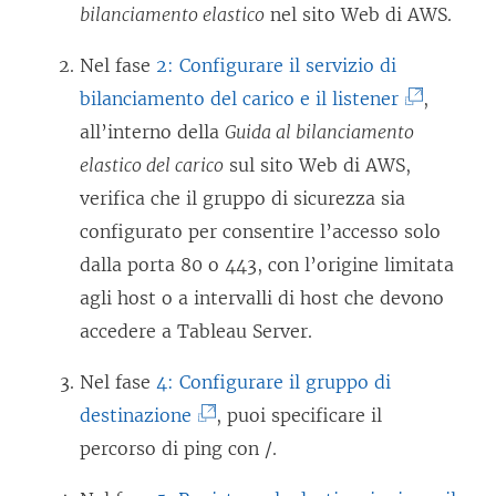
e
l
bilanciamento elastico
nel sito Web di AWS.
o
a
c
v
Nel fase
2: Configurare il servizio di
p
o
i
(
bilanciamento del carico e il listener
,
e
l
e
I
all’interno della
Guida al bilanciamento
r
l
n
l
elastico del carico
sul sito Web di AWS,
t
e
e
c
verifica che il gruppo di sicurezza sia
o
g
a
o
configurato per consentire l’accesso solo
i
a
p
l
dalla porta 80 o 443, con l’origine limitata
n
m
e
l
agli host o a intervalli di host che devono
u
e
r
e
accedere a Tableau Server.
n
n
t
g
a
t
Nel fase
4: Configurare il gruppo di
o
a
n
o
(
destinazione
, puoi specificare il
i
m
u
v
I
percorso di ping con /.
n
e
o
i
l
u