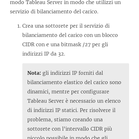
a
n
o
modo Tableau Server in modo che utilizzi un
u
n
)
u
v
servizio di bilanciamento del carico.
o
e
n
i
v
a
Crea una sottorete per il servizio di
a
e
a
p
bilanciamento del carico con un blocco
n
n
f
e
CIDR con e una bitmask /27 per gli
u
e
i
r
indirizzi IP da 32.
o
a
n
t
v
p
e
o
Nota:
gli indirizzi IP forniti dal
a
e
s
i
bilanciamento elastico del carico sono
f
r
t
n
dinamici, mentre per configurare
i
t
r
u
Tableau Server è necessario un elenco
n
o
a
n
di indirizzi IP statici. Per risolvere il
e
i
)
a
problema, stiamo creando una
s
n
n
sottorete con l’intervallo CIDR più
t
u
u
piccolo possibile in modo che gli