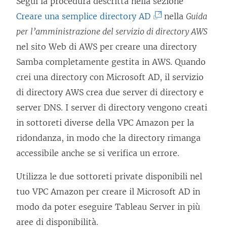
Segui la procedura descritta nella sezione
m
a
(
Creare una semplice directory AD
e
nella
Guida
n
I
per l’amministrazione del servizio di directory AWS
n
u
l
nel sito Web di AWS per creare una directory
t
o
c
Samba completamente gestita in AWS. Quando
o
v
o
crei una directory con Microsoft AD, il servizio
v
a
l
di directory AWS crea due server di directory e
i
f
l
server DNS. I server di directory vengono creati
e
i
e
in sottoreti diverse della VPC Amazon per la
n
n
g
ridondanza, in modo che la directory rimanga
e
e
a
accessibile anche se si verifica un errore.
a
s
m
p
t
Utilizza le due sottoreti private disponibili nel
e
e
r
tuo VPC Amazon per creare il Microsoft AD in
n
r
a
modo da poter eseguire Tableau Server in più
t
t
)
aree di disponibilità.