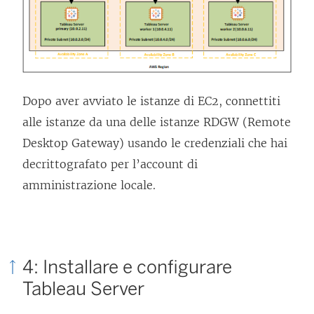
e
)
n
t
o
v
Dopo aver avviato le istanze di EC2, connettiti
i
alle istanze da una delle istanze RDGW (Remote
e
Desktop Gateway) usando le credenziali che hai
n
decrittografato per l’account di
e
amministrazione locale.
a
p
e
r
4: Installare e configurare
t
Tableau Server
o