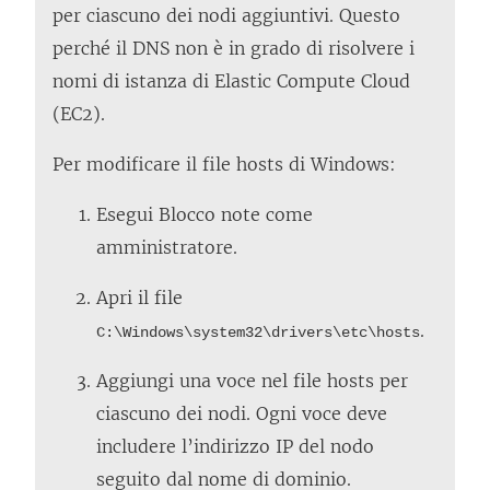
t
per ciascuno dei nodi aggiuntivi. Questo
r
perché il DNS non è in grado di risolvere i
a
nomi di istanza di Elastic Compute Cloud
)
(EC2).
Per modificare il file hosts di Windows:
Esegui Blocco note come
amministratore.
Apri il file
.
C:\Windows\system32\drivers\etc\hosts
Aggiungi una voce nel file hosts per
ciascuno dei nodi. Ogni voce deve
includere l’indirizzo IP del nodo
seguito dal nome di dominio.