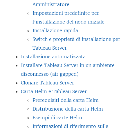
e
Amministratore
i
i
a
Impostazioni predefinite per
n
e
p
l’installazione del nodo iniziale
e
n
e
Installazione rapida
s
e
r
Switch e proprietà di installazione per
t
a
t
Tableau Server
r
p
o
Installazione automatizzata
a
e
i
Installare Tableau Server in un ambiente
)
r
n
disconnesso (air gapped)
t
u
Clonare Tableau Server
o
n
Carta Helm e Tableau Server
i
a
Prerequisiti della carta Helm
n
n
Distribuzione della carta Helm
u
u
Esempi di carte Helm
n
o
Informazioni di riferimento sulle
a