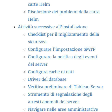
v
carte Helm
n
a
Risoluzione dei problemi della carta
u
f
Helm
o
i
Attività successive all’installazione
v
n
Checklist per il miglioramento della
a
e
sicurezza
f
s
Configurare l’impostazione SMTP
i
t
Configurare la notifica degli eventi
n
r
del server
e
a
Configura cache di dati
s
)
Driver del database
t
Verifica preliminare di Tableau Server
r
Strumento di segnalazione degli
a
arresti anomali del server
)
Navigare nelle aree amministrative