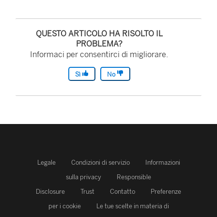
QUESTO ARTICOLO HA RISOLTO IL
PROBLEMA?
Informaci per consentirci di migliorare.
Sì
No
Legale
Condizioni di servizio
Informazioni
sulla privacy
Responsible
Disclosure
Trust
Contatto
Preferenze
per i cookie
Le tue scelte in materia di