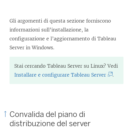
Gli argomenti di questa sezione forniscono
informazioni sull’installazione, la
configurazione e l’aggiornamento di Tableau
Server in Windows.
Stai cercando
Tableau Server
su Linux? Vedi
(
Installare e configurare Tableau Server
.
I
l
c
o
Convalida del piano di
l
distribuzione del server
l