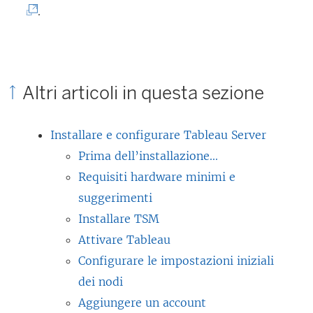
e
I
.
l
r
l
l
t
c
e
o
o
g
Altri articoli in questa sezione
i
l
a
n
l
m
Installare e configurare Tableau Server
u
e
e
Prima dell’installazione...
n
g
n
Requisiti hardware minimi e
a
a
t
suggerimenti
n
m
o
Installare TSM
u
e
v
Attivare Tableau
o
n
i
Configurare le impostazioni iniziali
v
t
e
dei nodi
a
o
n
Aggiungere un account
f
v