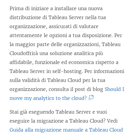
e
Prima di iniziare a installare una nuova
g
distribuzione di Tableau Server nella tua
a
organizzazione, assicurati di valutare
m
attentamente le opzioni a tua disposizione. Per
e
la maggior parte delle organizzazioni,
Tableau
n
Cloud
offrirà una soluzione analitica più
t
affidabile, funzionale ed economica rispetto a
o
Tableau Server in self-hosting. Per informazioni
v
sulla validità di
Tableau Cloud
per la tua
i
organizzazione, consulta il post di blog
Should I
e
(
move my analytics to the cloud?
n
I
e
Stai già eseguendo Tableau Server e vuoi
l
a
eseguire la migrazione a Tableau Cloud? Vedi
c
p
(
Guida alla migrazione manuale a Tableau Cloud
o