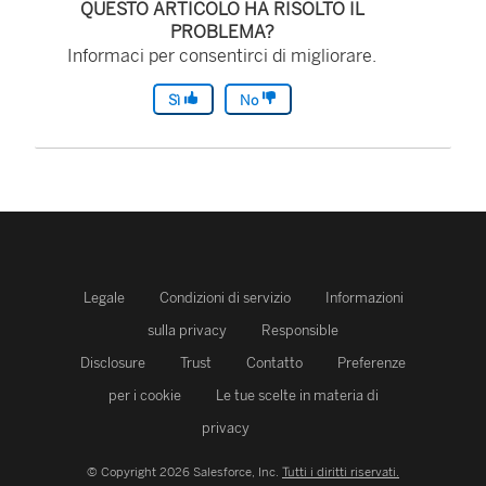
QUESTO ARTICOLO HA RISOLTO IL
PROBLEMA?
Informaci per consentirci di migliorare.
Sì
No
Legale
Condizioni di servizio
Informazioni
sulla privacy
Responsible
Disclosure
Trust
Contatto
Preferenze
per i cookie
Le tue scelte in materia di
privacy
© Copyright 2026 Salesforce, Inc.
Tutti i diritti riservati.