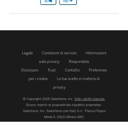
Sì
No
Legale
Condizioni di servizio
Informazioni
sulla privacy
Responsible
Disclosure
Trust
Contatto
Preferenze
per i cookie
Le tue scelte in materia di
privacy
© Copyright 2026 Salesforce, Inc.
Tutti i diritti riservati.
Diversi marchi di proprietà dei rispettivi proprietari.
Salesforce, Inc.
Salesforce.com Italy S.r.l., Piazza Filippo
Meda 5, 20121 Milano (MI).