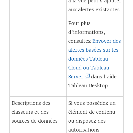
à la vue peut s’ajouter
aux alertes existantes.
Pour plus
d’informations,
consultez
Envoyer des
alertes basées sur les
données
Tableau
Cloud
ou
Tableau
(
Server
dans l’aide
L
Tableau Desktop
.
e
Descriptions des
Si vous possédez un
l
classeurs et des
élément de contenu
i
sources de données
ou disposez des
e
autorisations
n