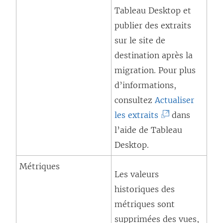
d
Tableau Desktop
et
f
a
publier des extraits
e
n
sur le site de
n
s
destination après la
ê
u
migration. Pour plus
t
n
d’informations,
r
e
consultez
Actualiser
e
n
(
les extraits
dans
)
o
L
l’aide de
Tableau
u
e
Desktop
.
v
l
Métriques
e
Les valeurs
i
l
historiques des
e
l
métriques sont
n
e
supprimées des vues,
s