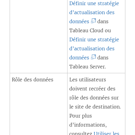
Définir une stratégie
l
u
d’actualisation des
e
n
(
données
dans
f
e
L
Tableau Cloud
ou
e
n
e
Définir une stratégie
n
o
l
d’actualisation des
ê
u
i
(
données
dans
t
v
e
L
Tableau Server
.
r
e
n
e
e
Rôle des données
Les utilisateurs
l
s
l
)
doivent recréer des
l
’
i
rôle des données sur
e
o
e
le site de destination.
f
u
n
Pour plus
e
v
s
d’informations,
n
r
’
consultez
Utiliser les
ê