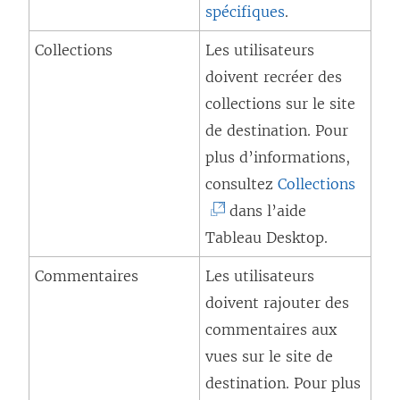
spécifiques
.
Collections
Les utilisateurs
doivent recréer des
collections sur le site
de destination. Pour
plus d’informations,
(
consultez
Collections
L
dans l’aide
e
Tableau Desktop
.
l
Commentaires
Les utilisateurs
i
doivent rajouter des
e
commentaires aux
n
vues sur le site de
s
destination. Pour plus
’