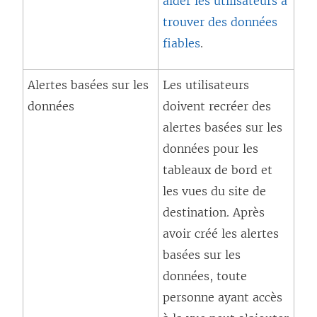
aider les utilisateurs à
e
trouver des données
f
fiables
.
e
n
Alertes basées sur les
Les utilisateurs
ê
données
doivent recréer des
t
alertes basées sur les
r
données pour les
e
tableaux de bord et
)
les vues du site de
destination. Après
avoir créé les alertes
basées sur les
données, toute
personne ayant accès