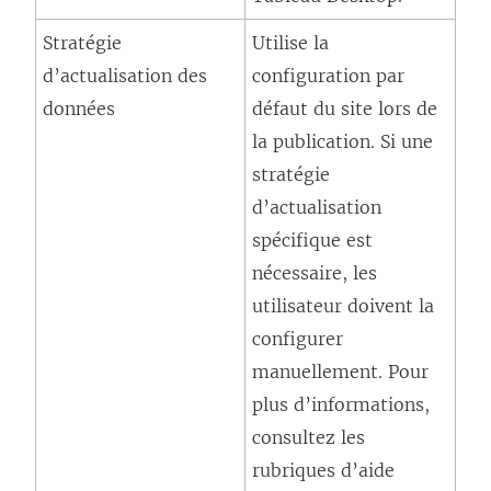
r
l
v
Stratégie
Utilise la
e
i
e
d’actualisation des
configuration par
d
e
l
données
défaut du site lors de
a
n
l
la publication. Si une
n
s
e
stratégie
s
’
f
d’actualisation
u
o
e
spécifique est
n
u
n
nécessaire, les
e
v
ê
utilisateur doivent la
n
r
t
configurer
o
e
r
manuellement. Pour
u
d
e
plus d’informations,
v
a
)
consultez les
e
n
rubriques d’aide
l
s