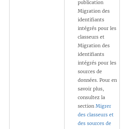
publication
o
Migration des
u
identifiants
v
intégrés pour les
e
classeurs et
l
Migration des
l
identifiants
e
intégrés pour les
f
sources de
e
données. Pour en
n
savoir plus,
ê
consultez la
t
section
Migrer
r
des classeurs et
e
des sources de
)