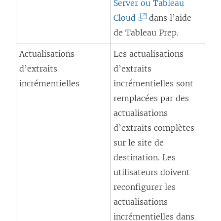
Server
ou
Tableau
o
d
(
Cloud
dans l’aide
u
a
L
de Tableau Prep.
v
n
e
e
Actualisations
Les actualisations
s
l
l
d’extraits
d’extraits
u
i
l
incrémentielles
incrémentielles sont
n
e
e
remplacées par des
e
n
f
actualisations
n
s
e
d’extraits complètes
o
’
n
sur le site de
u
o
ê
destination. Les
v
u
t
utilisateurs doivent
e
v
r
reconfigurer les
l
r
e
actualisations
l
e
)
incrémentielles dans
e