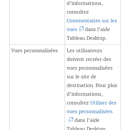
d’informations,
o
consultez
u
Commentaires sur les
v
(
vues
dans l’aide
r
L
Tableau Desktop
.
e
e
Vues personnalisées
Les utilisateurs
d
l
doivent recréer des
a
i
vues personnalisées
n
e
sur le site de
s
n
destination. Pour plus
u
s
d’informations,
n
’
consultez
Utiliser des
e
o
(
vues personnalisées
n
u
L
dans l’aide
o
v
e
Tableau Desktop
.
u