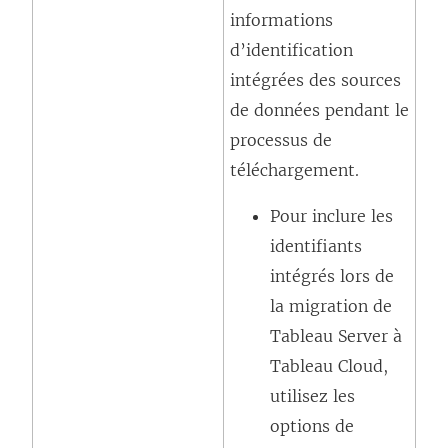
informations
s
o
d’identification
’
u
intégrées des sources
o
v
de données pendant le
u
e
processus de
v
l
téléchargement.
r
l
e
e
Pour inclure les
d
f
identifiants
a
e
intégrés lors de
n
n
la migration de
s
ê
Tableau Server
à
u
t
Tableau Cloud
,
n
r
utilisez les
e
e
options de
n
)