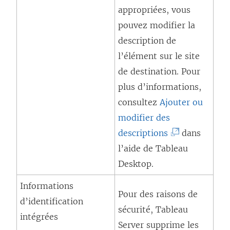
appropriées, vous
s
pouvez modifier la
’
description de
o
l’élément sur le site
u
de destination. Pour
v
plus d’informations,
r
consultez
e
Ajouter ou
modifier des
d
(
descriptions
a
dans
L
l’aide de
n
Tableau
e
Desktop
s
.
l
u
Informations
Pour des raisons de
i
n
d’identification
sécurité,
Tableau
e
e
intégrées
Server
supprime les
n
n