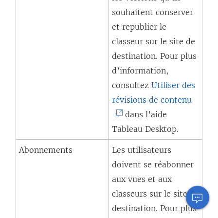
souhaitent conserver
et republier le
classeur sur le site de
destination. Pour plus
d’information,
consultez
Utiliser des
(
révisions de contenu
L
dans l’aide
e
Tableau Desktop
.
l
Abonnements
Les utilisateurs
i
doivent se réabonner
e
aux vues et aux
n
classeurs sur le site de
s
destination. Pour plus
’