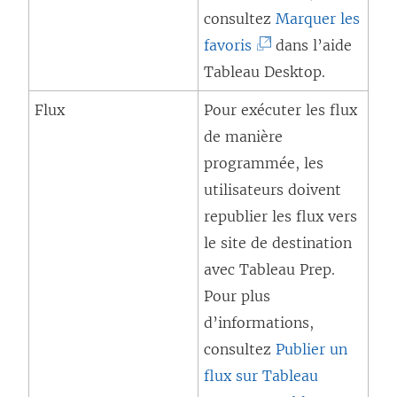
s
consultez
Marquer les
’
(
favoris
dans l’aide
o
L
Tableau Desktop
.
u
e
Flux
Pour exécuter les flux
v
l
de manière
r
i
programmée, les
e
e
utilisateurs doivent
d
n
republier les flux vers
a
s
le site de destination
n
’
avec Tableau Prep.
s
o
Pour plus
u
u
d’informations,
n
v
consultez
Publier un
e
r
flux sur
Tableau
n
e