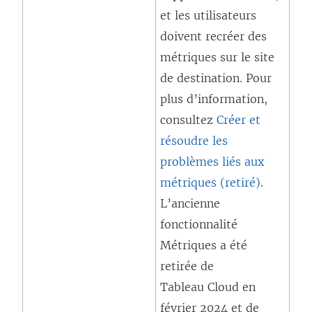
f
et les utilisateurs
’
e
doivent recréer des
o
n
métriques sur le site
u
ê
de destination. Pour
v
t
plus d’information,
r
r
consultez
Créer et
e
e
résoudre les
d
)
problèmes liés aux
a
métriques (retiré)
n
.
L’ancienne
s
fonctionnalité
u
Métriques a été
n
retirée de
e
Tableau Cloud en
n
février 2024 et de
o