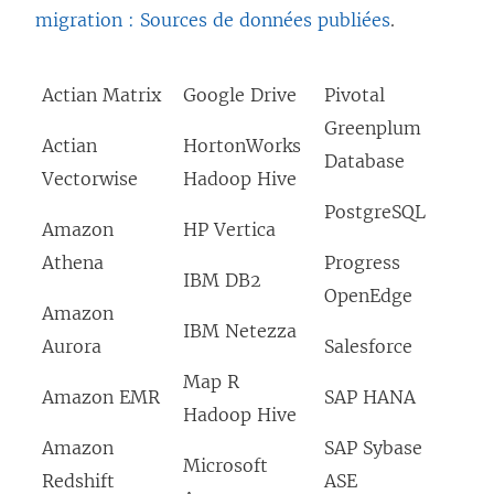
migration : Sources de données publiées
.
Actian Matrix
Google Drive
Pivotal
Greenplum
Actian
HortonWorks
Database
Vectorwise
Hadoop Hive
PostgreSQL
Amazon
HP Vertica
Athena
Progress
IBM DB2
OpenEdge
Amazon
IBM Netezza
Aurora
Salesforce
Map R
Amazon EMR
SAP HANA
Hadoop Hive
Amazon
SAP Sybase
Microsoft
Redshift
ASE