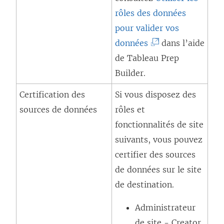
e
o
rôles des données
t
d
u
pour valider vos
r
a
v
(
données
dans l’aide
e
n
r
L
de
Tableau Prep
)
s
e
e
Builder
.
u
d
l
Certification des
Si vous disposez des
n
a
i
sources de données
rôles et
e
n
e
fonctionnalités de site
n
s
n
suivants, vous pouvez
o
u
s
certifier des sources
u
n
’
de données sur le site
v
e
o
de destination.
e
n
u
l
o
Administrateur
v
l
u
de site - Creator
r