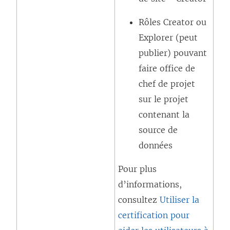
e
v
e
Rôles Creator ou
f
e
d
Explorer (peut
e
l
a
publier) pouvant
n
l
n
faire office de
ê
e
s
chef de projet
t
f
u
sur le projet
r
e
n
contenant la
e
n
e
source de
)
ê
n
données
t
o
r
u
Pour plus
e
v
d’informations,
)
e
consultez
Utiliser la
l
certification pour
l