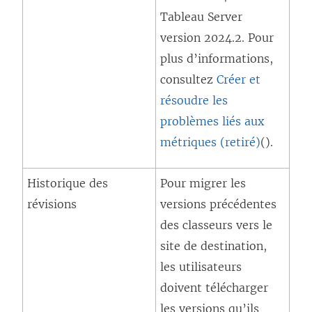
Tableau Server
u
version 2024.2. Pour
v
plus d’informations,
e
consultez
Créer et
l
résoudre les
l
problèmes liés aux
e
métriques (retiré)
f
().
e
Historique des
Pour migrer les
n
révisions
versions précédentes
ê
des classeurs vers le
t
site de destination,
r
les utilisateurs
e
doivent télécharger
)
les versions qu’ils