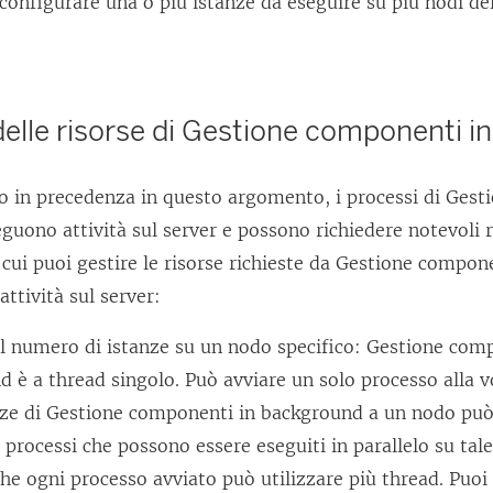
configurare una o più istanze da eseguire su più nodi del
elle risorse di Gestione componenti 
 in precedenza in questo argomento, i processi di Gest
uono attività sul server e possono richiedere notevoli r
 cui puoi gestire le risorse richieste da Gestione compo
attività sul server:
l numero di istanze su un nodo specifico:
Gestione comp
 è a thread singolo. Può avviare un solo processo alla v
anze di Gestione componenti in background a un nodo può
processi che possono essere eseguiti in parallelo su tal
he ogni processo avviato può utilizzare più thread. Puoi