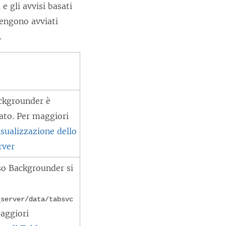
 e gli avvisi basati
vengono avviati
.
ckgrounder
è
tato. Per maggiori
isualizzazione dello
rver
sso
Backgrounder
si
_server/data/tabsvc
maggiori