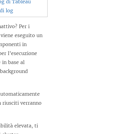
og di Tableau
 di log
attivo? Per i
 viene eseguito un
omponenti in
per l’esecuzione
 in base al
n background
 automaticamente
n riusciti verranno
ilità elevata, ti