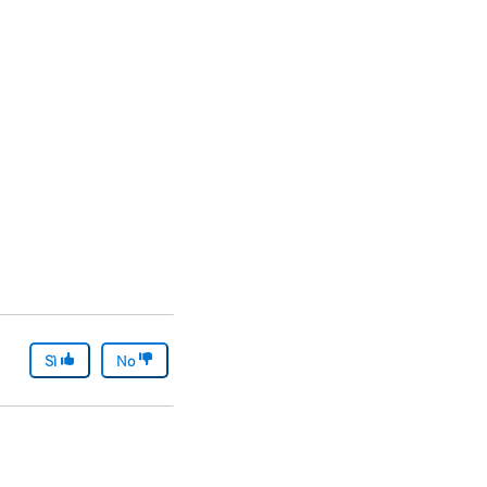
Sì
No