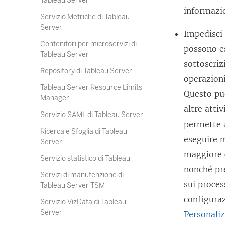
Tableau Server
informazi
Servizio Metriche di Tableau
Server
Impedisci 
Contenitori per microservizi di
possono es
Tableau Server
sottoscriz
Repository di Tableau Server
operazioni
Tableau Server Resource Limits
Questo può
Manager
altre atti
Servizio SAML di Tableau Server
permette a
Ricerca e Sfoglia di Tableau
eseguire m
Server
maggiore c
Servizio statistico di Tableau
nonché pre
Servizi di manutenzione di
sui proces
Tableau Server TSM
configura
Servizio VizData di Tableau
Server
Personali