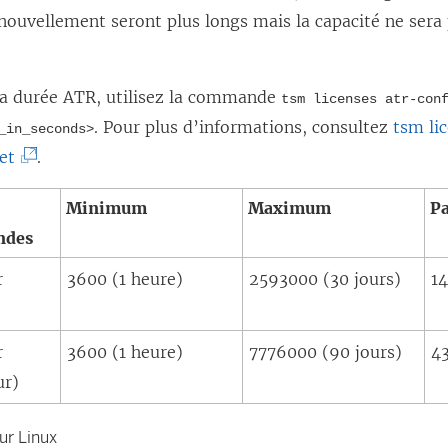
a
enouvellement seront plus longs mais la capacité ne sera 
n
s
la durée ATR, utilisez la commande
u
tsm licenses atr-con
. Pour plus d’informations, consultez
tsm li
n
_in_seconds>
(
et
.
e
L
n
Minimum
Maximum
Pa
e
o
ndes
l
u
i
v
r
3600 (1 heure)
2593000 (30 jours)
1
e
e
n
l
r
3600 (1 heure)
7776000 (90 jours)
43
s
l
ur)
’
e
o
f
ur Linux