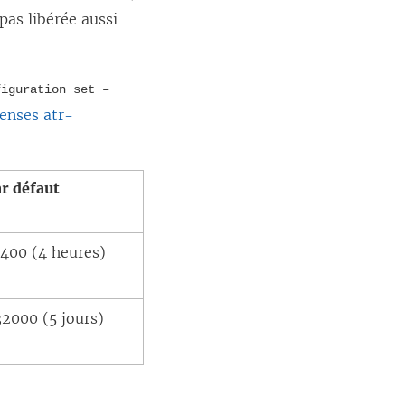
pas libérée aussi
figuration set –
censes atr-
r défaut
4400 (4 heures)
2000 (5 jours)