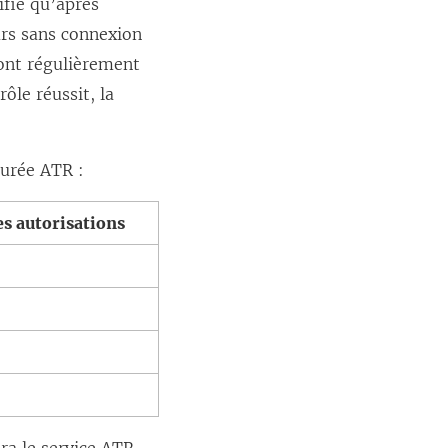
ifie qu’après
ours sans connexion
sont régulièrement
ôle réussit, la
durée ATR :
es autorisations