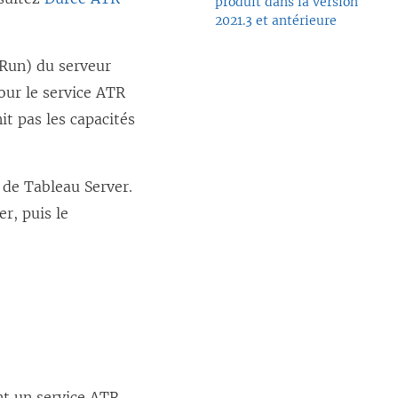
produit dans la version
2021.3 et antérieure
Run) du serveur
pour le service ATR
it pas les capacités
 de Tableau Server.
er
, puis le
t un service ATR