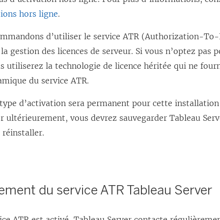
i
tions hors ligne
.
e
n
mmandons d’utiliser le service ATR (Authorization-To-
s
 la gestion des licences de serveur. Si vous n’optez pas 
’
s utiliserez la technologie de licence héritée qui ne fourn
o
amique du service ATR.
u
type d’activation sera permanent pour cette installation
v
er ultérieurement, vous devrez sauvegarder
Tableau Serv
r
réinstaller.
e
d
a
n
ement du service ATR Tableau Server
s
u
ice ATR est activé,
Tableau Server
contacte régulièremen