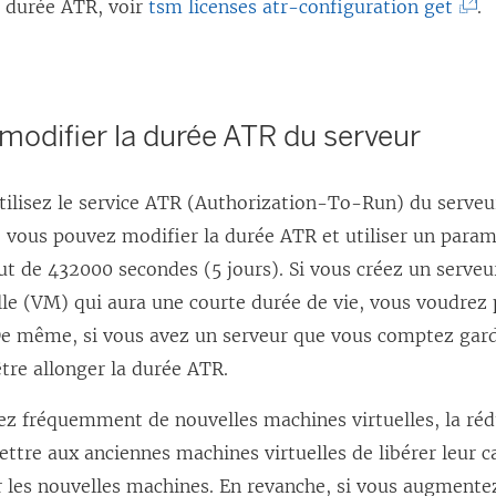
(
a durée ATR, voir
tsm licenses atr-configuration get
.
L
e
l
 modifier la durée ATR du serveur
i
e
tilisez le service ATR (Authorization-To-Run) du serveu
n
, vous pouvez modifier la durée ATR et utiliser un paramè
s
ut de 432000 secondes (5 jours). Si vous créez un serveu
’
le (VM) qui aura une courte durée de vie, vous voudrez 
o
De même, si vous avez un serveur que vous comptez gar
u
tre allonger la durée ATR.
v
r
ez fréquemment de nouvelles machines virtuelles, la réd
e
tre aux anciennes machines virtuelles de libérer leur ca
d
r les nouvelles machines. En revanche, si vous augmente