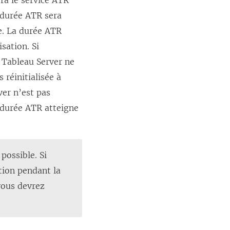
ra le service ATR
a durée ATR sera
ie. La durée ATR
sation. Si
, Tableau Server ne
 réinitialisée à
ver n’est pas
 durée ATR atteigne
possible. Si
tion pendant la
 vous devrez