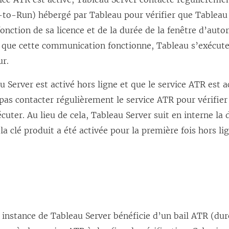
n
-to-Run) hébergé par Tableau pour vérifier que Tableau 
e
fonction de sa licence et de la durée de la fenêtre d’auto
n
t que cette communication fonctionne, Tableau s’exécute
o
ur.
u
v
 Server est activé hors ligne et que le service ATR est a
e
pas contacter régulièrement le service ATR pour vérifie
l
écuter. Au lieu de cela, Tableau Server suit en interne la
l
 clé produit a été activée pour la première fois hors lig
e
f
e
n
ê
 instance de Tableau Server bénéficie d’un bail ATR (dur
t