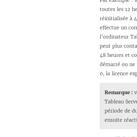
Par exemple : s
toutes les 12 h
réinitialisée à
effectue un com
l’ordinateur Ta
peut plus conta
48 heures et co
démarré ou ne 
0, la licence e
Remarque :
v
Tableau Serve
période de du
ensuite réact