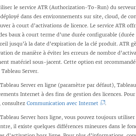
iliser le service ATR (Authorization-To-Run) du serveur
 déployé dans des environnements sur site, cloud, de con
uver à court d’activations de licence. Le service ATR offr
des baux à court terme d’une durée configurable (durée 
reil jusqu’à la date d’expiration de la clé produit. ATR gè
ivation de manière à éviter les erreurs de nombre d’act
ent matériel sous-jacent. Cette option est recommandée
e Tableau Server.
 Tableau Server en ligne (paramètre par défaut), Tablea
ements Internet à des fins de gestion des licences. Pour
(
, consultez
Communication avec Internet
.
L
 Tableau Server hors ligne, vous pouvez toujours utiliser
e
contre, il existe quelques différences mineures dans le f
l
s d’activation hors ligne. Pour plus d’informations, co