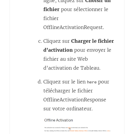
ligne, cliquez sur
Choisir un
e
fichier
pour sélectionner le
n
fichier
s
OfflineActivationRequest.
’
o
Cliquez sur
Charger le fichier
u
d’activation
pour envoyer le
v
fichier au site Web
r
d’activation de Tableau.
e
Cliquez sur le lien
pour
here
d
télécharger le fichier
a
OfflineActivationResponse
n
sur votre ordinateur.
s
u
n