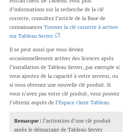
Portail client de Tableau. Pour plus
d’informations sur la recherche de la clé
correcte, consultez l’article de la Base de
connaissances
Trouver la clé correcte à activer
(
sur Tableau Server
.
L
Il se peut aussi que vous deviez
e
occasionnellement activer des licences après
l
l’installation de Tableau Server, par exemple si
i
vous ajoutez de la capacité à votre serveur, ou
e
si vous obtenez une nouvelle clé produit. Si
n
vous n’avez pas votre clé produit, vous pouvez
s
l’obtenir auprès de l’
Espace client Tableau
.
’
o
Remarque :
l’activation d’une clé produit
u
après le démarrage de Tableau Server