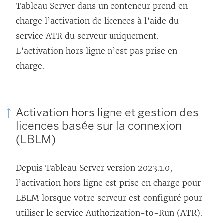
l
Tableau Server dans un conteneur prend en
l
charge l’activation de licences à l’aide du
e
service ATR du serveur uniquement.
f
L’activation hors ligne n’est pas prise en
e
charge.
n
ê
t
Activation hors ligne et gestion des
r
licences basée sur la connexion
e
(LBLM)
)
Depuis
Tableau Server
version 2023.1.0,
l’activation hors ligne est prise en charge pour
LBLM lorsque votre serveur est configuré pour
utiliser le service Authorization-to-Run (ATR).