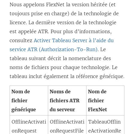
o
Nous appelons FlexNet la version héritée (et
u
toujours prise en charge) de la technologie de
v
licence. La dernière version de la technologie
e
est appelée ATR. Pour plus d’informations,
l
consultez
Activer Tableau Server à l’aide du
l
service ATR (Authorization-To-Run)
. Le
e
tableau suivant décrit la nomenclature des
f
noms de fichiers pour chaque technologie. Le
e
tableau inclut également la référence générique.
n
Nom de
Noms de
Nom de
ê
fichier
fichiers ATR
fichier
t
générique
du serveur
FlexNet
r
e
OfflineActivati
OfflineActivati
TableauOfflin
)
onRequest
onRequestFile
eActivationRe