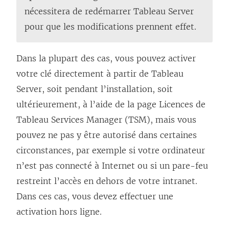
v
nécessitera de redémarrer Tableau Server
r
pour que les modifications prennent effet.
e
d
Dans la plupart des cas, vous pouvez activer
a
votre clé directement à partir de Tableau
n
Server, soit pendant l’installation, soit
s
ultérieurement, à l’aide de la page Licences de
u
Tableau Services Manager (TSM), mais vous
n
pouvez ne pas y être autorisé dans certaines
e
circonstances, par exemple si votre ordinateur
n
n’est pas connecté à Internet ou si un pare-feu
o
restreint l’accès en dehors de votre intranet.
u
Dans ces cas, vous devez effectuer une
v
activation hors ligne.
e