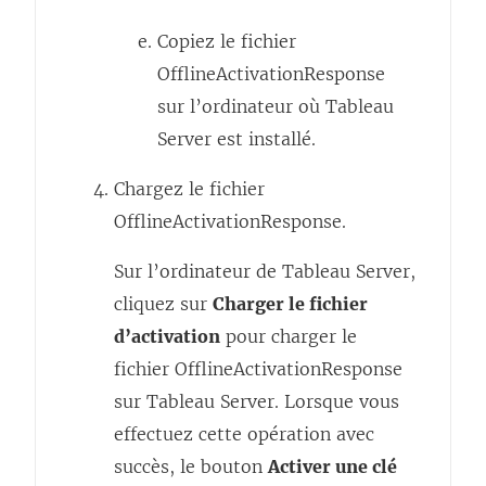
e
Copiez le fichier
n
OfflineActivationResponse
o
sur l’ordinateur où
Tableau
u
Server
est installé.
v
e
Chargez le fichier
l
OfflineActivationResponse.
l
Sur l’ordinateur de Tableau Server,
e
cliquez sur
Charger le fichier
f
d’activation
pour charger le
e
fichier OfflineActivationResponse
n
sur
Tableau Server
. Lorsque vous
ê
effectuez cette opération avec
t
succès, le bouton
Activer une clé
r