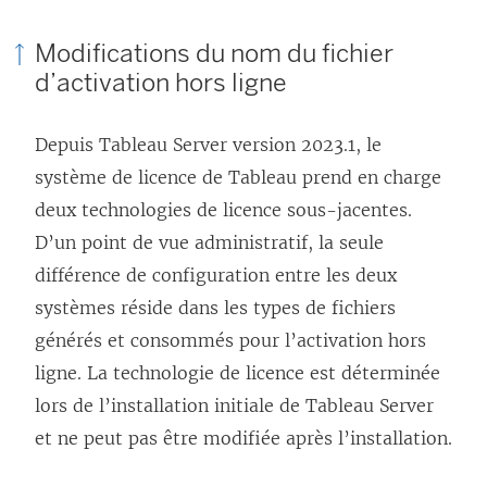
s
’
Modifications du nom du fichier
o
d’activation hors ligne
u
v
Depuis
Tableau Server
version 2023.1, le
r
système de licence de Tableau prend en charge
e
deux technologies de licence sous-jacentes.
d
D’un point de vue administratif, la seule
a
différence de configuration entre les deux
n
systèmes réside dans les types de fichiers
s
générés et consommés pour l’activation hors
u
ligne. La technologie de licence est déterminée
n
lors de l’installation initiale de
Tableau Server
e
et ne peut pas être modifiée après l’installation.
n