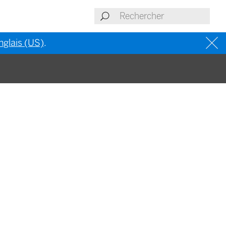
nglais (US)
.