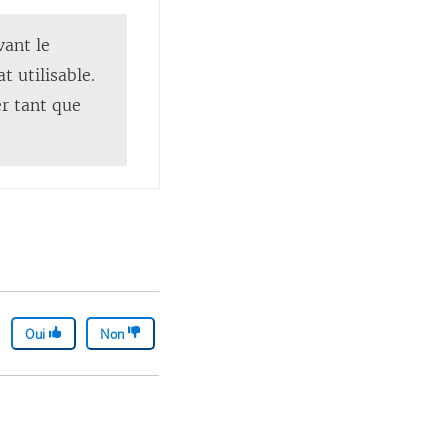
vant le
 utilisable.
er tant que
Oui
Non