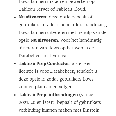
flows kunnen maken en bewerken op
e
u
w
Tableau Server
u
of
Tableau Cloud
w
.
o
Nu uitvoeren
w
: deze optie bepaalt of
v
r
gebruikers of alleen beheerders handmatig
v
e
d
flows kunnen uitvoeren met behulp van de
e
n
t
optie
Nu uitvoeren
n
. Voor het handmatig
s
i
uitvoeren van flows op het web is de
s
t
n
Databeheer
t
niet vereist.
e
e
Tableau Prep Conductor
e
: als er een
r
e
licentie is voor
r
Databeheer
, schakelt u
g
n
deze optie in zodat gebruikers flows
g
e
n
kunnen plannen en volgen.
e
o
i
Tableau Prep-uitbreidingen
o
p
(versie
e
2021.2.0 en later): bepaalt of gebruikers
p
e
u
verbinding kunnen maken met Einstein
e
n
w