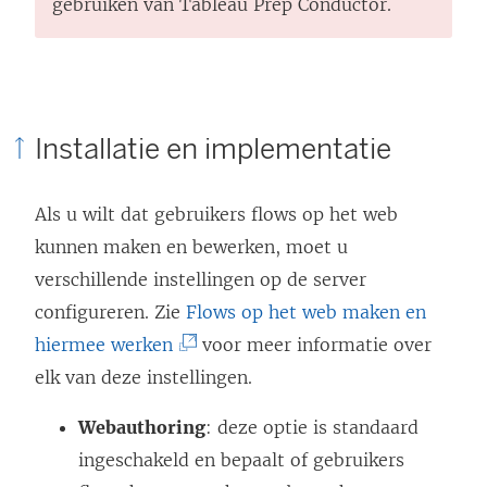
i
n
gebruiken van Tableau Prep Conductor.
n
k
k
w
w
o
o
r
Installatie en implementatie
r
d
d
t
Als u wilt dat gebruikers flows op het web
t
i
kunnen maken en bewerken, moet u
i
n
verschillende instellingen op de server
n
e
configureren. Zie
Flows op het web maken en
e
e
(
hiermee werken
voor meer informatie over
e
n
L
elk van deze instellingen.
n
n
i
Webauthoring
n
: deze optie is standaard
i
n
ingeschakeld en bepaalt of gebruikers
i
e
k