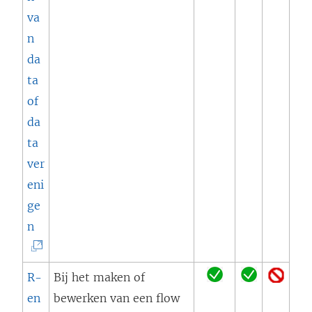
n
va
e
n
n
o
i
da
p
e
ta
e
u
of
n
w
da
d
v
ta
)
e
ver
n
eni
s
ge
t
(
n
e
L
r
i
R-
Bij het maken of
g
n
en
bewerken van een flow
e
k