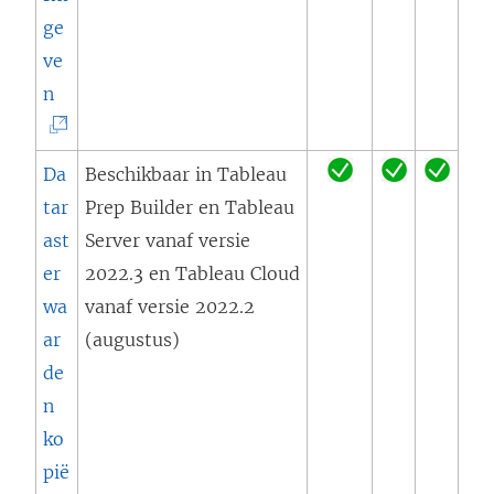
e
ge
e
ve
n
(
n
n
L
i
i
Da
Beschikbaar in Tableau
e
n
tar
Prep Builder en Tableau
u
k
ast
Server vanaf versie
w
w
er
2022.3 en Tableau Cloud
v
o
wa
vanaf versie 2022.2
e
r
ar
(augustus)
n
d
de
s
t
n
t
i
ko
e
n
pië
r
e