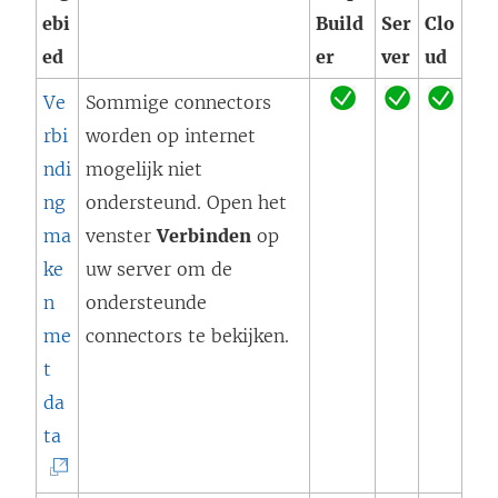
w
r
ebi
Build
Ser
Clo
d
v
g
ed
er
ver
ud
)
e
e
Ve
Sommige connectors
n
o
rbi
worden op internet
s
p
ndi
mogelijk niet
t
e
ng
ondersteund. Open het
e
n
ma
venster
Verbinden
op
r
d
ke
uw server om de
g
)
n
ondersteunde
e
me
connectors te bekijken.
o
t
p
da
e
(
ta
n
L
d