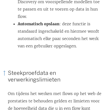
Discovery om voorspellende modellen toe
n
d
v
te passen en uit te voeren op data in hun
d
)
e
flow.
)
n
Automatisch opslaan
: deze functie is
s
standaard ingeschakeld en hiermee wordt
t
automatisch elke paar seconden het werk
e
van een gebruiker opgeslagen.
r
g
e
o
Steekproefdata en
p
verwerkingslimieten
e
n
Om tijdens het werken met flows op het web de
d
prestaties te behouden gelden er limieten voor
)
de hoeveelheid data die u in een flow kunt