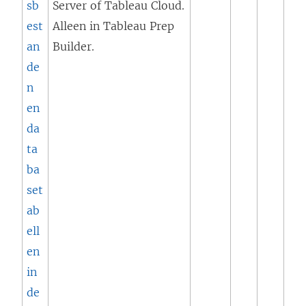
sb
Server of Tableau Cloud.
n
r
est
Alleen in Tableau Prep
s
d
an
Builder.
t
t
de
e
i
n
r
n
en
g
e
da
e
e
ta
o
n
ba
p
n
set
e
i
ab
n
e
ell
d
u
en
)
w
in
v
de
e