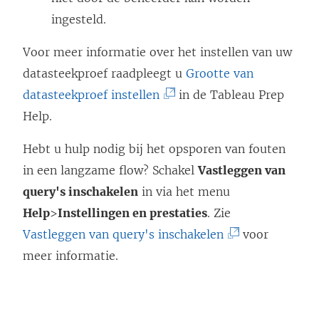
n
ingesteld.
k
Voor meer informatie over het instellen van uw
w
datasteekproef raadpleegt u
Grootte van
o
(
datasteekproef instellen
in de Tableau Prep
r
L
Help.
d
i
t
Hebt u hulp nodig bij het opsporen van fouten
n
i
in een langzame flow? Schakel
Vastleggen van
k
n
query's inschakelen
in via het menu
w
e
Help
>
Instellingen en prestaties
. Zie
o
e
(
Vastleggen van query's inschakelen
voor
r
n
L
meer informatie.
d
n
i
t
i
n
i
e
k