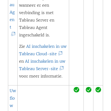
e
au
wanneer er een
u
Ag
verbinding is met
w
en
Tableau Server en
v
(
t
Tableau Agent
e
L
ingeschakeld is.
n
i
s
Zie
AI inschakelen in uw
n
t
(
Tableau Cloud-site
k
e
L
en
AI inschakelen in uw
w
r
i
(
Tableau Server-site
o
g
n
L
voor meer informatie.
r
e
k
i
d
o
Uw
w
n
t
p
flo
o
k
i
e
w
r
w
n