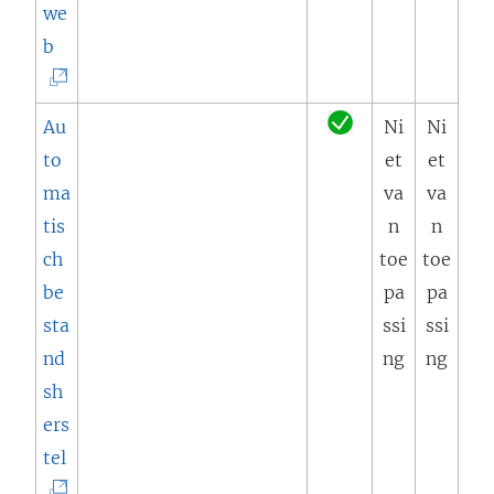
we
e
e
(
b
n
u
L
d
w
i
)
Au
Ni
Ni
v
n
to
et
et
e
k
ma
va
va
n
w
tis
n
n
s
o
ch
toe
toe
t
r
be
pa
pa
e
d
sta
ssi
ssi
r
t
nd
ng
ng
g
i
sh
e
n
ers
o
e
(
tel
p
e
L
e