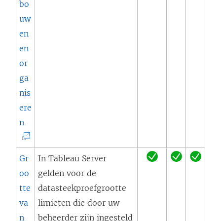
n
bo
d
o
e
d
uw
t
r
e
)
en
i
d
n
en
n
t
n
or
e
i
i
ga
e
n
e
nis
n
e
u
ere
n
e
w
(
n
i
n
v
L
e
n
e
i
u
i
n
Gr
In Tableau Server
n
w
e
s
oo
gelden voor de
k
v
u
t
tte
datasteekproefgrootte
w
e
w
e
va
limieten die door uw
o
n
v
r
n
beheerder zijn ingesteld