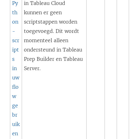
Py
in Tableau Cloud
o
w
th
kunnen er geen
p
o
on
scriptstappen worden
e
r
-
toegevoegd. Dit wordt
n
d
scr
momenteel alleen
d
t
ipt
ondersteund in Tableau
)
i
s
Prep Builder en Tableau
n
in
Server.
e
uw
e
flo
n
w
n
ge
i
br
e
uik
u
(
en
w