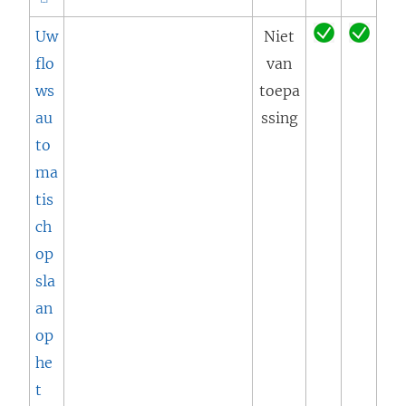
i
i
Uw
Niet
e
n
flo
van
u
k
ws
toepa
w
w
au
ssing
v
o
to
e
r
ma
n
d
tis
s
t
ch
t
i
op
e
n
sla
r
e
an
g
e
op
e
n
he
o
n
t
p
i