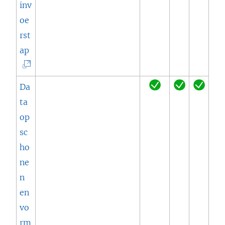
inv
n
oe
s
rst
t
(
ap
e
L
r
i
Da
g
n
ta
e
k
op
o
w
sc
p
o
ho
e
r
ne
n
d
n
d
t
en
)
i
vo
n
rm