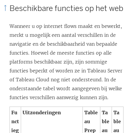
n
Beschikbare functies op het web
u
w
e
w
o
e
Wanneer u op internet flows maakt en bewerkt,
v
r
n
merkt u mogelijk een aantal verschillen in de
e
d
n
navigatie en de beschikbaarheid van bepaalde
n
t
i
functies. Hoewel de meeste functies op alle
s
i
e
platforms beschikbaar zijn, zijn sommige
t
n
u
functies beperkt of worden ze in Tableau Server
e
e
w
of Tableau Cloud nog niet ondersteund. In de
r
e
v
onderstaande tabel wordt aangegeven bij welke
g
n
e
functies verschillen aanwezig kunnen zijn.
e
n
n
o
i
s
Fu
Uitzonderingen
Table
Ta
Ta
p
e
t
nct
au
ble
ble
e
u
e
ieg
Prep
au
au
n