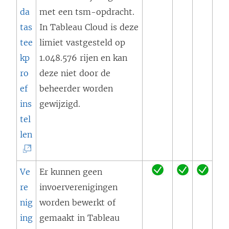
r
s
e
g
da
met een tsm-opdracht.
d
t
n
e
tas
In Tableau Cloud is deze
t
e
s
o
tee
limiet vastgesteld op
i
r
t
p
kp
1.048.576 rijen en kan
n
g
e
e
ro
deze niet door de
e
e
r
n
ef
beheerder worden
e
o
g
d
ins
gewijzigd.
n
p
e
)
tel
n
e
o
(
len
i
n
p
L
e
d
e
i
Ve
Er kunnen geen
u
)
n
n
re
invoerverenigingen
w
d
k
nig
worden bewerkt of
v
)
w
ing
gemaakt in Tableau
e
o