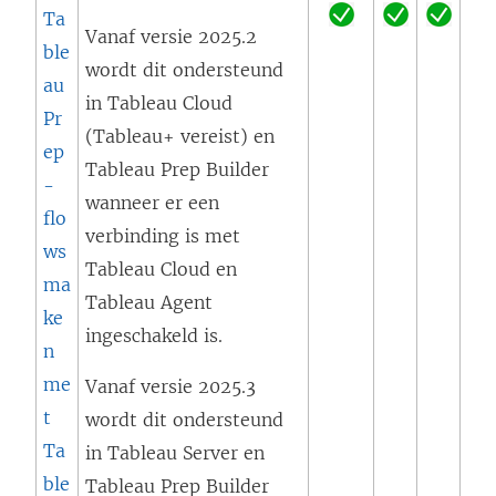
i
)
Ta
n
Vanaf versie 2025.2
ble
k
wordt dit ondersteund
au
w
in Tableau Cloud
Pr
o
(Tableau+ vereist) en
ep
r
Tableau Prep Builder
-
d
wanneer er een
flo
t
verbinding is met
ws
i
Tableau Cloud en
ma
n
Tableau Agent
ke
e
ingeschakeld is.
n
e
me
Vanaf versie 2025.3
n
t
wordt dit ondersteund
n
Ta
in Tableau Server en
i
ble
Tableau Prep Builder