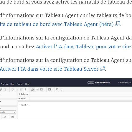
au de bord si vous avez activé les narratifs de tableau de
e
n
d’informations sur Tableau Agent sur les tableaux de b
ê
(
ifs de tableau de bord avec Tableau Agent (bêta)
.
t
L
d’informations sur la configuration de Tableau Agent da
r
e
loud, consultez
Activer l’IA dans Tableau pour votre site
e
l
)
i
d’informations sur la configuration de Tableau Agent su
e
(
Activer l’IA dans votre site Tableau Server
.
n
L
s
e
’
l
o
i
u
e
v
n
r
s