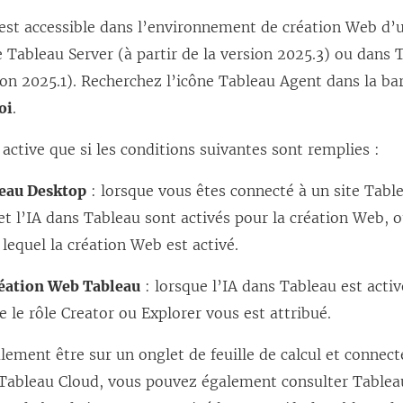
a
est accessible dans l’environnement de création Web d’u
n
e Tableau Server (à partir de la version 2025.3) ou dans
s
ion 2025.1). Recherchez l’icône Tableau Agent dans la bar
u
oi
.
n
e
 active que si les conditions suivantes sont remplies :
n
eau Desktop
: lorsque vous êtes connecté à un site Tabl
o
t l’IA dans Tableau sont activés pour la création Web, o
u
 lequel la création Web est activé.
v
e
réation Web Tableau
: lorsque l’IA dans Tableau est activ
l
 le rôle Creator ou Explorer vous est attribué.
l
ement être sur un onglet de feuille de calcul et connect
e
Tableau Cloud, vous pouvez également consulter Tablea
f