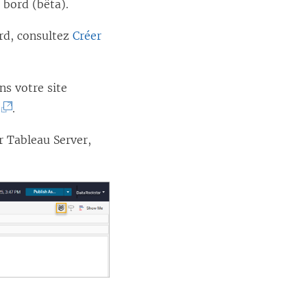
 bord (bêta).
ord, consultez
Créer
ns votre site
(
.
L
r Tableau Server,
e
l
i
e
n
s
’
o