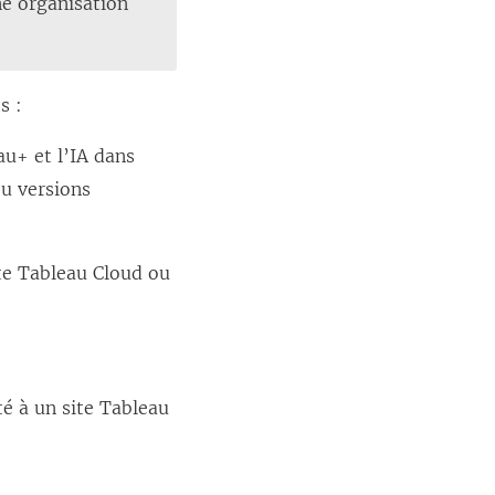
ne organisation
e
l
l
s :
e
f
au+ et l’IA dans
e
ou versions
n
ê
ite Tableau Cloud ou
t
r
e
)
té à un site Tableau