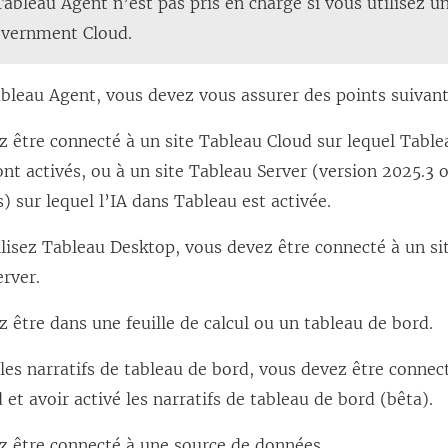
Tableau Agent n’est pas pris en charge si vous utilisez u
e
u
s
overnment Cloud.
f
v
’
e
e
o
ableau Agent, vous devez vous assurer des points suivant
n
l
u
 être connecté à un site Tableau Cloud sur lequel Table
ê
l
v
nt activés, ou à un site Tableau Server (version 2025.3 
t
e
r
s) sur lequel l’IA dans Tableau est activée.
r
f
e
e
e
d
ilisez Tableau Desktop, vous devez être connecté à un s
)
n
a
rver.
ê
n
 être dans une feuille de calcul ou un tableau de bord.
t
s
r
u
les narratifs de tableau de bord, vous devez être connec
e
n
 et avoir activé les narratifs de tableau de bord (bêta).
)
e
z être connecté à une source de données.