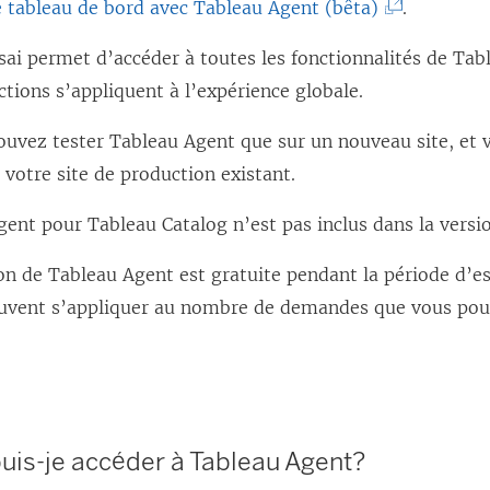
(
e tableau de bord avec Tableau Agent (bêta)
l
e
.
L
e
f
sai permet d’accéder à toutes les fonctionnalités de Ta
e
f
e
ictions s’appliquent à l’expérience globale.
l
e
n
i
n
ê
ouvez tester Tableau Agent que sur un nouveau site, et 
e
ê
t
à votre site de production existant.
n
t
r
ent pour Tableau Catalog n’est pas inclus dans la versi
s
r
e
’
e
)
ion de Tableau Agent est gratuite pendant la période d’e
o
)
euvent s’appliquer au nombre de demandes que vous pouv
u
v
r
e
is-je accéder à Tableau Agent?
d