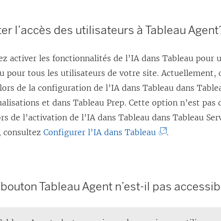
e
’
d
o
ter l’accès des utilisateurs à Tableau Agent
a
u
n
v
z activer les fonctionnalités de l’IA dans Tableau pour 
s
r
ou pour tous les utilisateurs de votre site. Actuellement, 
u
e
lors de la configuration de l’IA dans Tableau dans Table
n
d
ualisations et dans Tableau Prep. Cette option n’est pas 
e
a
rs de l’activation de l’IA dans Tableau dans Tableau Ser
n
n
(
, consultez
Configurer l’IA dans Tableau
.
o
s
L
u
u
e
v
n
l
 bouton Tableau Agent n’est-il pas accessib
e
e
i
l
n
e
l
o
n