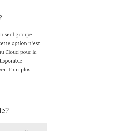
u
v
?
r
e
un seul groupe
d
cette option n’est
a
au Cloud pour la
n
disponible
s
ver. Pour plus
u
n
e
n
o
le?
u
v