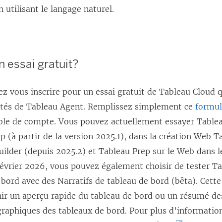
r
e
 utilisant le langage naturel.
e
d
d
a
a
n
un essai gratuit?
n
s
s
u
z vous inscrire pour un essai gratuit de Tableau Cloud 
u
n
lités de Tableau Agent. Remplissez simplement ce
n
e
formul
ble de compte. Vous pouvez actuellement essayer Table
e
n
 (à partir de la version 2025.1), dans la création Web T
n
o
ilder (depuis 2025.2) et Tableau Prep sur le Web dans l
o
u
 février 2026, vous pouvez également choisir de tester T
u
v
 bord avec des Narratifs de tableau de bord (bêta). Cette
v
e
ir un aperçu rapide du tableau de bord ou un résumé de
e
l
 graphiques des tableaux de bord. Pour plus d’informatio
l
l