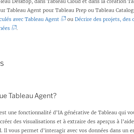
leau Desktop, dans Tableau Cloud et dans la création Ta
 sur Tableau Agent pour Tableau Prep ou Tableau Catalog
(
culés avec Tableau Agent
ou
Décrire des projets, des 
(
L
nées
.
L
e
e
l
l
i
és
i
e
e
n
n
s
s
’
que Tableau Agent?
’
o
o
u
st une fonctionnalité d’IA générative de Tableau qui vo
u
v
créer des visualisations et à extraire des aperçus à l’aid
v
r
l. Il vous permet d’interagir avec vos données dans un 