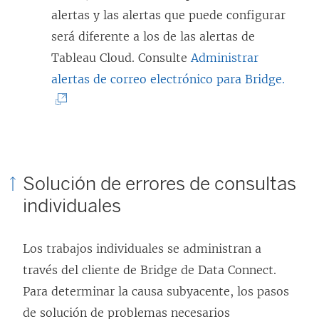
u
alertas y las alertas que puede configurar
n
será diferente a los de las alertas de
a
Tableau Cloud. Consulte
Administrar
v
(
alertas de correo electrónico para Bridge.
e
E
n
l
t
e
a
n
Solución de errores de consultas
n
l
individuales
a
a
n
c
u
Los trabajos individuales se administran a
e
e
través del cliente de Bridge de Data Connect.
s
v
Para determinar la causa subyacente, los pasos
e
a
de solución de problemas necesarios
a