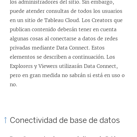
n
n
los administradores del sitio. Sin embargo,
l
l
puede atender consultas de todos los usuarios
a
a
en un sitio de Tableau Cloud. Los Creators que
c
c
publican contenido deberán tener en cuenta
e
e
algunas cosas al conectarse a datos de redes
s
s
privadas mediante Data Connect. Estos
e
e
elementos se describen a continuación. Los
a
a
Explorers y Viewers utilizarán Data Connect,
b
b
pero en gran medida no sabrán si está en uso o
r
r
no.
e
e
e
e
n
n
Conectividad de base de datos
u
u
n
n