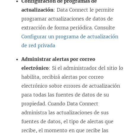
Configuración de programas de
l
actualización
: Data Connect le permite
e
programar actualizaciones de datos de
n
extracción de forma periódica. Consulte
l
Configurar un programa de actualización
a
de red privada
c
e
Administrar alertas por correo
s
electrónico
: Si el administrador del sitio lo
e
habilita, recibirá alertas por correo
a
electrónico sobre errores de actualización
b
para todas las fuentes de datos de su
r
propiedad. Cuando Data Connect
e
administra las actualizaciones de sus
e
fuentes de datos, el tipo de alertas que
n
recibe, el momento en que recibe las