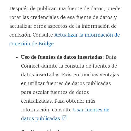
n
Después de publicar una fuente de datos, puede
a
rotar las credenciales de esa fuente de datos y
v
actualizar otros aspectos de la información de
e
conexión. Consulte
Actualizar la información de
n
conexión de Bridge
t
a
Uso de fuentes de datos insertadas
: Data
n
Connect admite la consulta de fuentes de
a
datos insertadas. Existen muchas ventajas
n
en utilizar fuentes de datos publicadas
u
para escalar fuentes de datos
e
centralizadas. Para obtener más
v
información, consulte
Usar fuentes de
a
(
datos publicadas
.
)
E