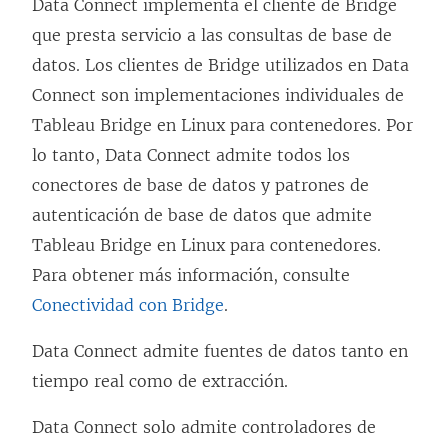
Data Connect implementa el cliente de Bridge
a
a
que presta servicio a las consultas de base de
v
v
datos. Los clientes de Bridge utilizados en Data
e
e
Connect son implementaciones individuales de
n
n
Tableau Bridge en Linux para contenedores. Por
t
t
lo tanto, Data Connect admite todos los
a
a
conectores de base de datos y patrones de
n
n
autenticación de base de datos que admite
a
a
Tableau Bridge en Linux para contenedores.
n
n
Para obtener más información, consulte
u
u
Conectividad con Bridge
e
.
e
v
v
Data Connect admite fuentes de datos tanto en
a
a
tiempo real como de extracción.
)
)
Data Connect solo admite controladores de