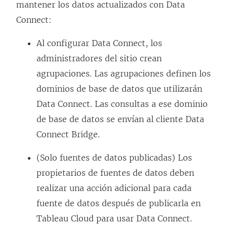
e
mantener los datos actualizados con Data
n
Connect:
l
Al configurar Data Connect, los
a
administradores del sitio crean
c
agrupaciones. Las agrupaciones definen los
e
dominios de base de datos que utilizarán
s
Data Connect. Las consultas a ese dominio
e
de base de datos se envían al cliente Data
a
Connect Bridge.
b
r
(Solo fuentes de datos publicadas) Los
e
propietarios de fuentes de datos deben
e
realizar una acción adicional para cada
n
fuente de datos después de publicarla en
u
Tableau Cloud para usar Data Connect.