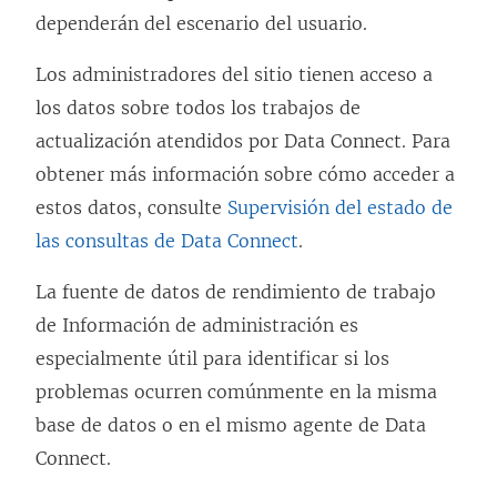
)
dependerán del escenario del usuario.
b
r
Los administradores del sitio tienen acceso a
e
los datos sobre todos los trabajos de
e
actualización atendidos por Data Connect. Para
n
obtener más información sobre cómo acceder a
u
estos datos, consulte
Supervisión del estado de
n
las consultas de Data Connect
.
a
v
La fuente de datos de rendimiento de trabajo
e
de Información de administración es
n
especialmente útil para identificar si los
t
problemas ocurren comúnmente en la misma
a
base de datos o en el mismo agente de Data
n
Connect.
a