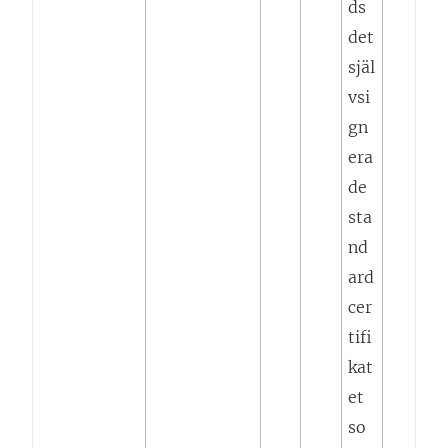
ds
det
själ
vsi
gn
era
de
sta
nd
ard
cer
tifi
kat
et
so