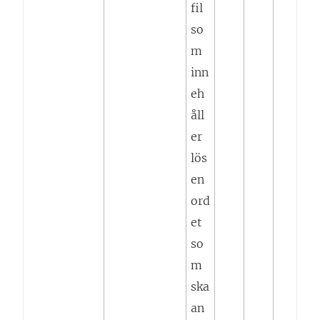
fil
so
m
inn
eh
åll
er
lös
en
ord
et
so
m
ska
an