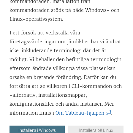
kommandoraden. Installation från
kommandoraden stöds på både Windows- och
Linux-operativsystem.
I ett försök att verkställa våra
företagsvärderingar om jämlikhet har vi ändrat
icke-inkluderande terminologi där det är
möjligt. Vi behåller den befintliga terminologin
eftersom ändrade villkor på vissa platser kan
orsaka en brytande förändring. Därför kan du
fortsätta att se villkoren i CLI-kommandon och
-alternativ, installationsmappar,
konfigurationsfiler och andra instanser. Mer
(
information finns i
Om Tableau-hjälpen
.
L
ä
Installera i Windows
Installera på Linux