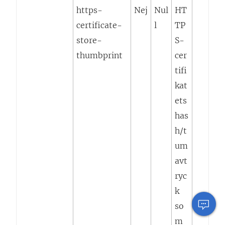
https-
Nej
Nul
HT
certificate-
l
TP
store-
S-
thumbprint
cer
tifi
kat
ets
has
h/t
um
avt
ryc
k
so
m