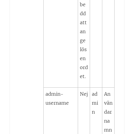
be
dd
att
an
ge
lös
en
ord
et.
admin-
Nej
ad
An
username
mi
vän
n
dar
na
mn