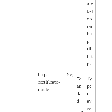
are
bef
ord
rar
htt
p
till
htt
ps.
https-
Nej
”St
Ty
certificate-
an
pe
mode
dar
n
d”
av
cer