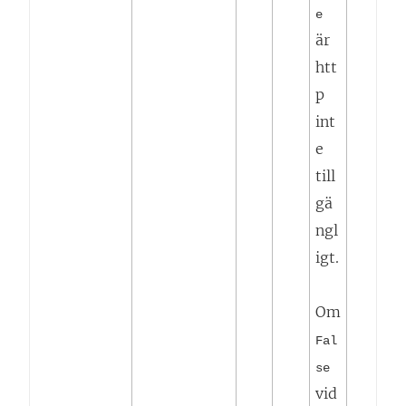
e
är
htt
p
int
e
till
gä
ngl
igt.
Om
Fal
se
vid