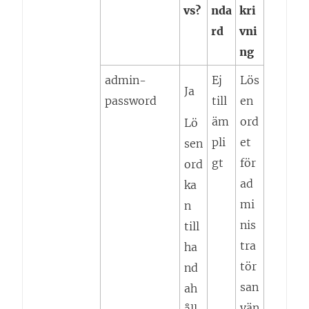
vs?
nda
kri
rd
vni
ng
admin-
Ej
Lös
Ja
password
till
en
äm
ord
Lö
pli
et
sen
gt
för
ord
ad
ka
mi
n
nis
till
tra
ha
tör
nd
san
ah
vän