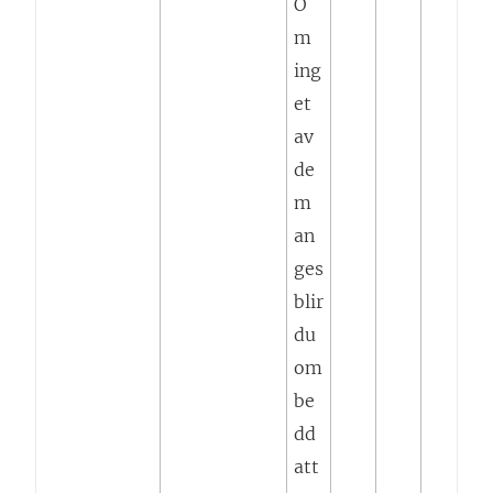
O
m
ing
et
av
de
m
an
ges
blir
du
om
be
dd
att