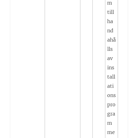
m
till
ha
nd
ahå
lls
av
ins
tall
ati
ons
pro
gra
m
me