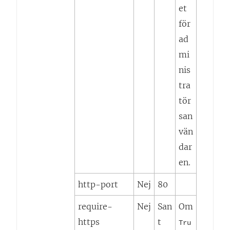
et
för
ad
mi
nis
tra
tör
san
vän
dar
en.
http-port
Nej
80
require-
Nej
San
Om
https
t
Tru