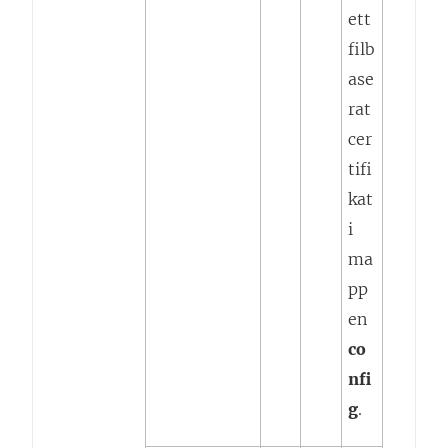
ett
filb
ase
rat
cer
tifi
kat
i
ma
pp
en
co
nfi
g
.