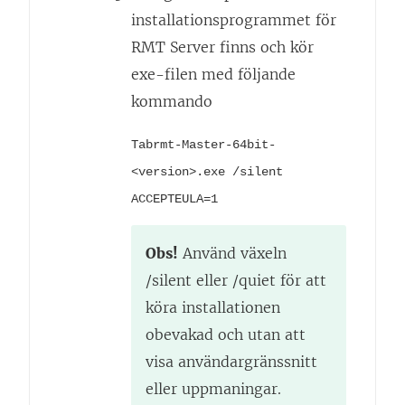
installationsprogrammet för
y
RMT Server finns och kör
t
exe-filen med följande
t
kommando
f
ö
Tabrmt-Master-64bit-
n
<version>.exe /silent
s
ACCEPTEULA=1
t
e
Obs!
Använd växeln
r
/silent eller /quiet för att
)
köra installationen
obevakad och utan att
visa användargränssnitt
eller uppmaningar.