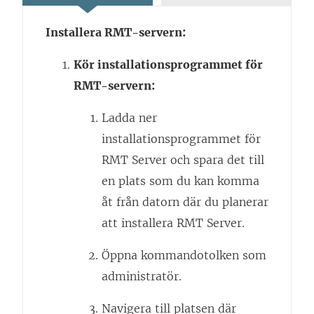
n
Installera RMT-servern:
k
e
Kör installationsprogrammet för
n
RMT-servern:
ö
Ladda ner
p
installationsprogrammet för
p
RMT Server och spara det till
n
en plats som du kan komma
a
åt från datorn där du planerar
s
att installera RMT Server.
i
e
Öppna kommandotolken som
t
administratör.
t
Navigera till platsen där
n