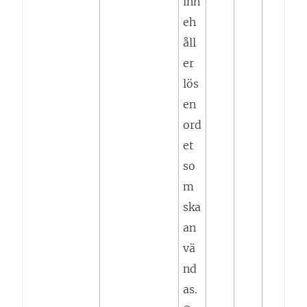
inn
eh
åll
er
lös
en
ord
et
so
m
ska
an
vä
nd
as.