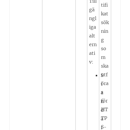
Till
tifi
gä
kat
ngl
sök
iga
nin
alt
g
ern
so
ati
m
v:
ska
utf
S
öra
t
s
a
för
n
HT
d
TP
a
S-
r