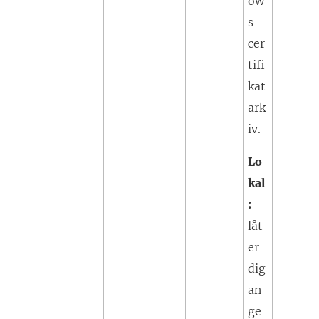
ow
s
cer
tifi
kat
ark
iv.
Lo
kal
:
låt
er
dig
an
ge