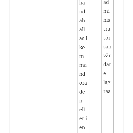
ad
ha
mi
nd
nis
ah
tra
åll
tör
as i
san
ko
vän
m
dar
ma
e
nd
lag
ora
ras.
de
n
ell
er i
en