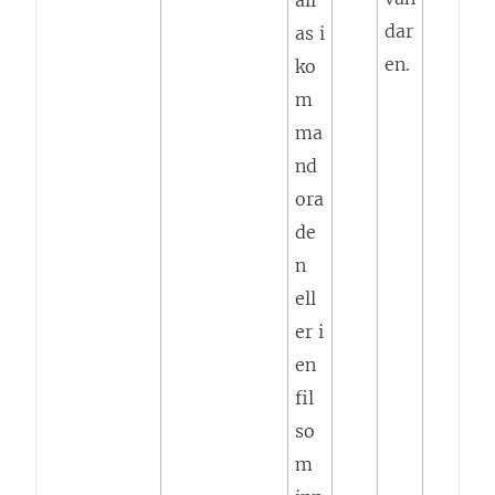
åll
dar
as i
en.
ko
m
ma
nd
ora
de
n
ell
er i
en
fil
so
m