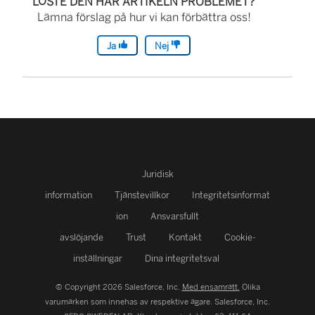
LÖSTE DEN HÄR ARTIKELN PROBLEMET?
Lämna förslag på hur vi kan förbättra oss!
Ja
Nej
Juridisk
information
Tjänstevillkor
Integritetsinformat
ion
Ansvarsfullt
avslöjande
Trust
Kontakt
Cookie-
inställningar
Dina integritetsval
© Copyright 2026 Salesforce, Inc.
Med ensamrätt.
Olika
varumärken som innehas av respektive ägare. Salesforce, Inc.