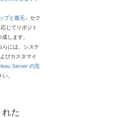
ップと復元
」セク
に応じてリポジト
作成します。
れらには、システ
およびカスタマイ
bleau Server の完
さい。
された