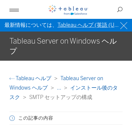
最新情報については、
Tableau ヘルプ (英語 (US))
を
Tableau Server on Windows ヘル
プ
Tableau ヘルプ
Tableau Server on
Windows ヘルプ
...
インストール後のタ
スク
SMTP セットアップの構成
この記事の内容