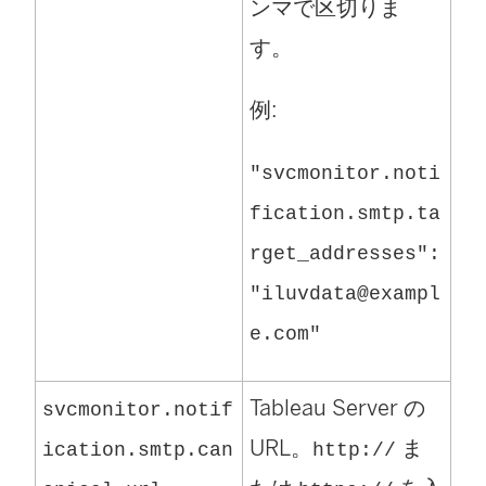
ンマで区切りま
す。
例:
"svcmonitor.noti
fication.smtp.ta
rget_addresses":
"iluvdata@exampl
e.com"
Tableau Server の
svcmonitor.notif
URL。
ま
ication.smtp.can
http://