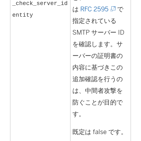
_check_server_id
(
は
RFC 2595
で
entity
新
指定されている
し
SMTP サーバー ID
い
を確認します。サ
ウ
ーバーの証明書の
ィ
内容に基づきこの
ン
追加確認を行うの
ド
は、中間者攻撃を
ウ
防ぐことが目的で
で
す。
リ
既定は false です。
ン