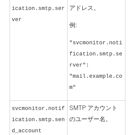
アドレス。
ication.smtp.ser
ver
例:
"svcmonitor.noti
fication.smtp.se
rver":
"mail.example.co
m"
SMTP アカウント
svcmonitor.notif
のユーザー名。
ication.smtp.sen
d_account