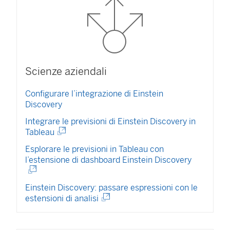
o
l
l
e
g
Scienze aziendali
a
Configurare l’integrazione di Einstein
m
Discovery
e
Integrare le previsioni di Einstein Discovery in
n
(
Tableau
I
t
Esplorare le previsioni in Tableau con
l
(
l’estensione di dashboard Einstein Discovery
o
c
I
o
v
l
l
Einstein Discovery: passare espressioni con le
i
c
l
(
estensioni di analisi
o
e
e
I
l
g
l
n
l
a