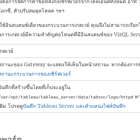
คือการจัดการคำขอที่ส่งถึงเซิร์ฟเวอร์จากไคลเอ็นต์ทั้งหมด อาท
ร็อกซี, ตัวปรับสมดุลโหลด ฯลฯ
ยกใช้อินสแตนซ์เดียวของกระบวนการเกตเวย์ คุณจึงไม่สามารถเรียกใช
วนการเกตเวย์มีความสำคัญต่อโหนดที่มีอินสแตนซ์ของ VizQL Serv
เกตเวย์
สถานะของ
Gateway
จะแสดงให้เห็นในหน้าสถานะ หากต้องการข้อ
สถานะกระบวนการของเซิร์ฟเวอร์
บันทึกที่สร้างขึ้นโดยที่เก็บจะอยู่ใน
หา
/var/opt/tableau/tableau_server/data/tabsvc/logs/
httpd
เติม โปรดดู
บันทึก Tableau Server และตำแหน่งไฟล์บันทึก
พอร์ต