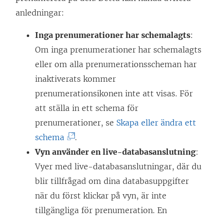
anledningar
:
y
p
t
n
Inga prenumerationer har schemalagts
:
t
a
Om inga prenumerationer har schemalagts
f
s
eller om alla prenumerationsscheman har
ö
i
inaktiverats kommer
n
e
prenumerationsikonen inte att visas. För
s
t
att ställa in ett schema för
t
t
prenumerationer, se
Skapa eller ändra ett
e
n
(
schema
.
r
y
L
Vyn använder en live-databasanslutning
:
)
t
ä
Vyer med live-databasanslutningar, där du
t
n
blir tillfrågad om dina databasuppgifter
f
k
när du först klickar på vyn, är inte
ö
e
tillgängliga för prenumeration. En
n