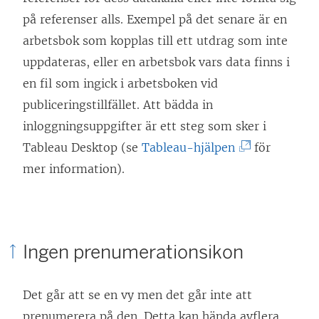
n
på referenser alls. Exempel på det senare är en
k
arbetsbok som kopplas till ett utdrag som inte
e
uppdateras, eller en arbetsbok vars data finns i
n
en fil som ingick i arbetsboken vid
ö
publiceringstillfället. Att bädda in
p
inloggningsuppgifter är ett steg som sker i
p
(
Tableau Desktop (se
Tableau-hjälpen
för
n
L
mer information).
a
ä
s
n
i
k
Ingen prenumerationsikon
e
e
t
n
Det går att se en vy men det går inte att
t
ö
prenumerera på den. Detta kan hända
av
flera
n
p