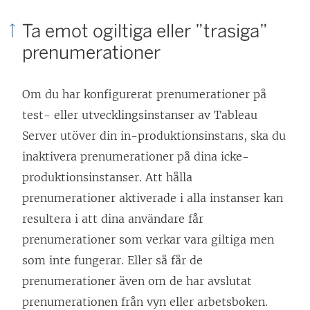
a
Ta emot ogiltiga eller ”trasiga”
s
prenumerationer
i
e
Om du har konfigurerat prenumerationer på
t
test- eller utvecklingsinstanser av Tableau
t
Server utöver din in-produktionsinstans, ska du
n
inaktivera prenumerationer på dina icke-
y
produktionsinstanser. Att hålla
t
prenumerationer aktiverade i alla instanser kan
t
resultera i att dina användare får
f
prenumerationer som verkar vara giltiga men
ö
som inte fungerar. Eller så får de
n
prenumerationer även om de har avslutat
s
prenumerationen från vyn eller arbetsboken.
t