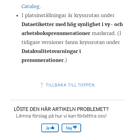
e
Catalog
.
t
I platsinställningar är kryssrutan under
t
Dataetiketter med hög synlighet i vy- och
n
arbetsboksprenumerationer
markerad. (I
y
tidigare versioner fanns kryssrutan under
t
Datakvalitetsvarningar i
t
prenumerationer
.)
f
ö
n
TILLBAKA TILL TOPPEN
s
t
LÖSTE DEN HÄR ARTIKELN PROBLEMET?
e
Lämna förslag på hur vi kan förbättra oss!
r
)
Ja
Nej