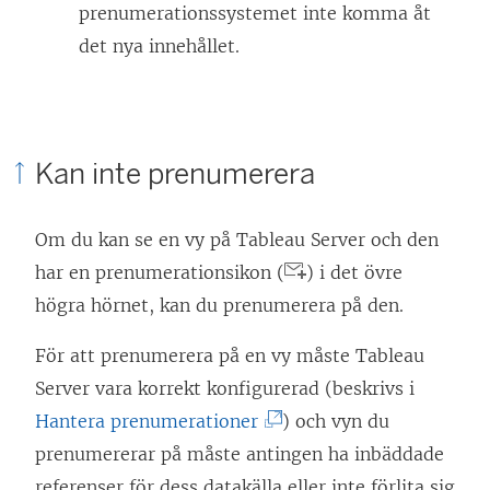
prenumerationssystemet inte komma åt
det nya innehållet.
Kan inte prenumerera
Om du kan se en vy på Tableau Server och den
har en prenumerationsikon (
) i det övre
högra hörnet, kan du prenumerera på den.
För att prenumerera på en vy
måste Tableau
Server vara korrekt konfigurerad (beskrivs i
(
Hantera prenumerationer
) och
vyn du
L
prenumererar på måste antingen ha inbäddade
ä
referenser för dess datakälla eller inte förlita sig