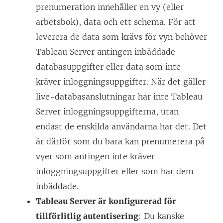
n
prenumeration innehåller en vy (eller
s
ö
arbetsbok), data och ett schema. För att
t
p
leverera de data som krävs för vyn behöver
e
p
Tableau Server antingen inbäddade
r
n
databasuppgifter eller data som inte
)
a
kräver inloggningsuppgifter. När det gäller
s
live-databasanslutningar har inte Tableau
i
Server inloggningsuppgifterna, utan
e
endast de enskilda användarna har det. Det
t
är därför som du bara kan prenumerera på
t
vyer som antingen inte kräver
n
inloggningsuppgifter eller som har dem
y
inbäddade.
t
Tableau Server är konfigurerad för
t
tillförlitlig autentisering
: Du kanske