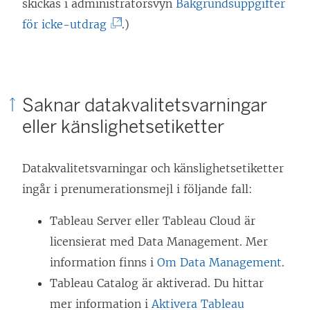
skickas i administratörsvyn
Bakgrundsuppgifter
(
för icke-utdrag
.)
L
ä
n
Saknar datakvalitetsvarningar
k
eller känslighetsetiketter
e
n
Datakvalitetsvarningar och känslighetsetiketter
ö
ingår i prenumerationsmejl i följande fall:
p
p
Tableau Server eller Tableau Cloud är
n
licensierat med
Data Management
. Mer
a
information finns i
Om Data Management
.
s
Tableau Catalog är aktiverad. Du hittar
i
mer information i
Aktivera Tableau