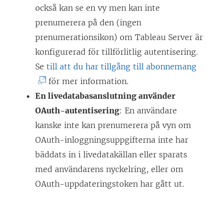
f
också kan se en vy men kan inte
ö
prenumerera på den (ingen
n
prenumerationsikon) om Tableau Server är
s
konfigurerad för tillförlitlig autentisering.
t
(
Se
till att du har tillgång till abonnemang
e
L
för mer information.
r
ä
En livedatabasanslutning använder
)
n
OAuth-autentisering
: En användare
k
kanske inte kan prenumerera på vyn om
e
OAuth-inloggningsuppgifterna inte har
n
bäddats in i livedatakällan eller sparats
ö
med användarens nyckelring, eller om
p
OAuth-uppdateringstoken har gått ut.
p
n