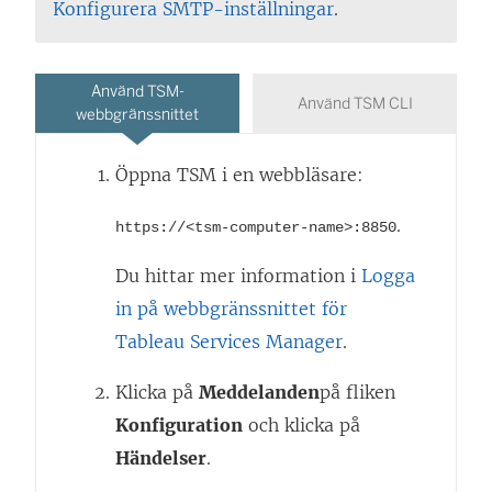
Konfigurera SMTP-inställningar
.
Använd TSM-
Använd TSM CLI
webbgränssnittet
Öppna TSM i en webbläsare:
.
https://<tsm-computer-name>:8850
Du hittar mer information i
Logga
in på webbgränssnittet för
Tableau Services Manager
.
Klicka på
Meddelanden
på fliken
Konfiguration
och klicka på
Händelser
.