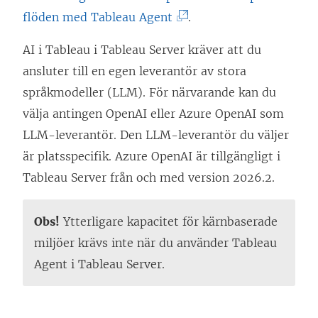
t
L
(
flöden med Tableau Agent
.
t
ä
L
AI i Tableau i Tableau Server kräver att du
n
n
ä
ansluter till en egen leverantör av stora
y
k
n
språkmodeller (LLM). För närvarande kan du
t
e
k
välja antingen OpenAI eller Azure OpenAI som
t
n
e
LLM-leverantör. Den LLM-leverantör du väljer
f
ö
n
är platsspecifik. Azure OpenAI är tillgängligt i
ö
p
ö
Tableau Server från och med version 2026.2.
n
p
p
s
n
p
Obs!
Ytterligare kapacitet för kärnbaserade
t
a
n
miljöer krävs inte när du använder Tableau
e
s
a
Agent i Tableau Server.
r
i
s
)
e
i
t
e