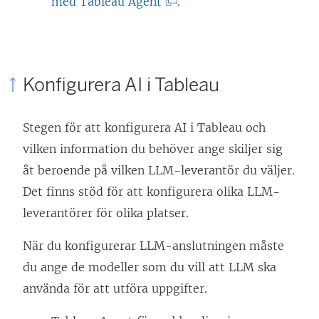
(
med Tableau Agent
.
s
L
i
ä
e
n
t
Konfigurera AI i Tableau
k
t
e
n
Stegen för att konfigurera AI i Tableau och
n
y
vilken information du behöver ange skiljer sig
ö
t
åt beroende på vilken LLM-leverantör du väljer.
p
t
Det finns stöd för att konfigurera olika LLM-
p
f
leverantörer för olika platser.
n
ö
a
När du konfigurerar LLM-anslutningen måste
n
s
du ange de modeller som du vill att LLM ska
s
i
använda för att utföra uppgifter.
t
e
e