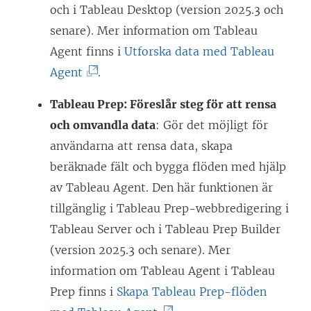
och i Tableau Desktop (version 2025.3 och
senare). Mer information om Tableau
Agent finns i
Utforska data med Tableau
(
Agent
.
L
Tableau Prep: Föreslår steg för att rensa
ä
och omvandla data
: Gör det möjligt för
n
användarna att rensa data, skapa
k
beräknade fält och bygga flöden med hjälp
e
av Tableau Agent. Den här funktionen är
n
tillgänglig i Tableau Prep-webbredigering i
ö
Tableau Server och i Tableau Prep Builder
p
(version 2025.3 och senare). Mer
p
information om Tableau Agent i Tableau
n
Prep finns i
Skapa Tableau Prep-flöden
a