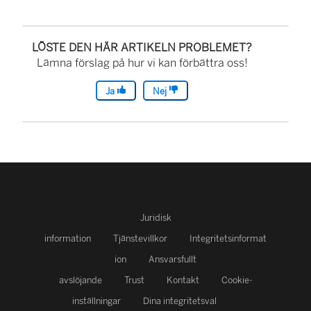
LÖSTE DEN HÄR ARTIKELN PROBLEMET?
Lämna förslag på hur vi kan förbättra oss!
Ja
Nej
Juridisk
information
Tjänstevillkor
Integritetsinformat
ion
Ansvarsfullt
avslöjande
Trust
Kontakt
Cookie-
inställningar
Dina integritetsval