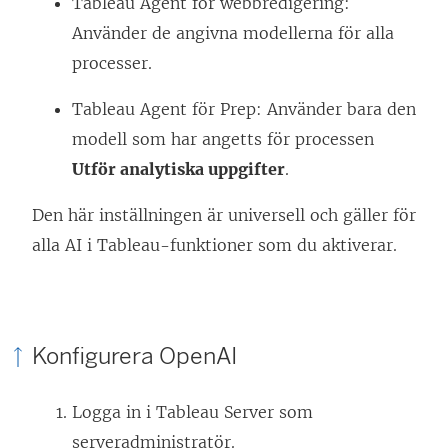
Tableau Agent för webbredigering:
t
r
Använder de angivna modellerna för alla
t
)
processer.
n
y
Tableau Agent för Prep: Använder bara den
t
modell som har angetts för processen
t
Utför analytiska uppgifter
.
f
ö
Den här inställningen är universell och gäller för
n
alla AI i Tableau-funktioner som du aktiverar.
s
t
e
Konfigurera OpenAI
r
)
Logga in i Tableau Server som
serveradministratör.