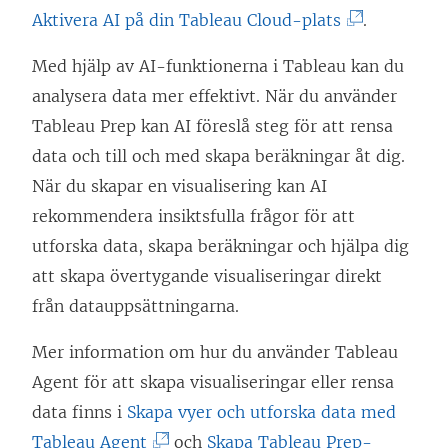
(
Aktivera AI på din Tableau Cloud-plats
.
L
Med hjälp av AI-funktionerna i Tableau kan du
ä
analysera data mer effektivt. När du använder
n
Tableau Prep kan AI föreslå steg för att rensa
k
data och till och med skapa beräkningar åt dig.
e
När du skapar en visualisering kan AI
n
rekommendera insiktsfulla frågor för att
ö
utforska data, skapa beräkningar och hjälpa dig
p
att skapa övertygande visualiseringar direkt
p
från datauppsättningarna.
n
a
Mer information om hur du använder Tableau
s
Agent för att skapa visualiseringar eller rensa
i
data finns i
Skapa vyer och utforska data med
e
(
Tableau Agent
och
Skapa Tableau Prep-