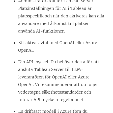
Administratörsroll för Tableau Server.
t
Platsinställningen för AI i Tableau är
e
platsspecifik och när den aktiveras kan alla
r
användare med åtkomst till platsen
)
använda AI-funktionen.
Ett aktivt avtal med OpenAI eller Azure
OpenAI.
Din API-nyckel. Du behöver detta för att
ansluta Tableau Server till LLM-
leverantören för OpenAI eller Azure
OpenAI. Vi rekommenderar att du följer
vedertagna säkerhetsstandarder och
roterar API-nyckeln regelbundet.
En driftsatt modell i Azure (om du