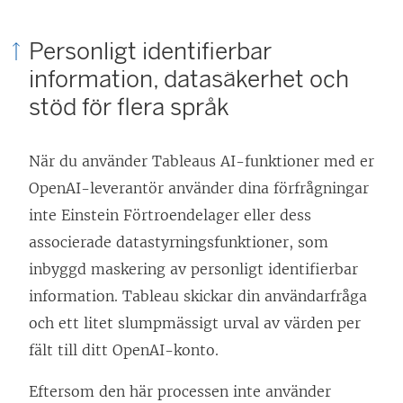
t
t
Personligt identifierbar
n
t
information, datasäkerhet och
y
n
stöd för flera språk
t
y
t
t
f
t
När du använder Tableaus AI-funktioner med er
ö
f
OpenAI-leverantör använder dina förfrågningar
n
ö
inte Einstein Förtroendelager eller dess
s
n
associerade datastyrningsfunktioner, som
t
s
inbyggd maskering av personligt identifierbar
e
t
information. Tableau skickar din användarfråga
r
e
och ett litet slumpmässigt urval av värden per
)
r
fält till ditt OpenAI-konto.
)
Eftersom den här processen inte använder