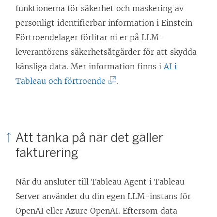
funktionerna för säkerhet och maskering av
personligt identifierbar information i Einstein
Förtroendelager förlitar ni er på LLM-
leverantörens säkerhetsåtgärder för att skydda
känsliga data. Mer information finns i
AI i
(
Tableau och förtroende
.
L
ä
n
Att tänka på när det gäller
k
fakturering
e
n
När du ansluter till Tableau Agent i Tableau
ö
Server använder du din egen LLM-instans för
p
OpenAI eller Azure OpenAI. Eftersom data
p