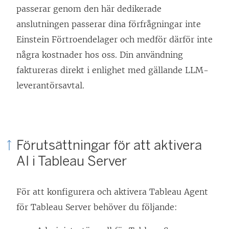
passerar genom den här dedikerade
n
anslutningen passerar dina förfrågningar inte
a
Einstein Förtroendelager och medför därför inte
s
några kostnader hos oss. Din användning
i
faktureras direkt i enlighet med gällande LLM-
e
leverantörsavtal.
t
t
n
y
Förutsättningar för att aktivera
t
AI i Tableau Server
t
f
För att konfigurera och aktivera Tableau Agent
ö
för Tableau Server behöver du följande:
n
s