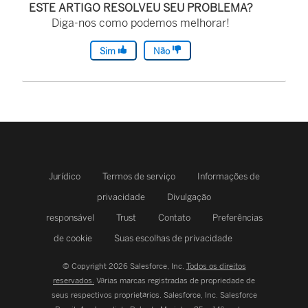
ESTE ARTIGO RESOLVEU SEU PROBLEMA?
Diga-nos como podemos melhorar!
Sim
Não
Jurídico
Termos de serviço
Informações de
privacidade
Divulgação
responsável
Trust
Contato
Preferências
de cookie
Suas escolhas de privacidade
© Copyright 2026 Salesforce, Inc.
Todos os direitos
reservados.
Várias marcas registradas de propriedade de
seus respectivos proprietários. Salesforce, Inc.
Salesforce