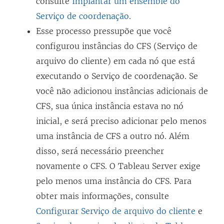
consulte
Implantar um ensemble do
n
Serviço de coordenação
.
o
Esse processo pressupõe que você
v
configurou instâncias do CFS (Serviço de
a
arquivo do cliente) em cada nó que está
j
executando o Serviço de coordenação. Se
a
você não adicionou instâncias adicionais de
n
CFS, sua única instância estava no nó
e
inicial, e será preciso adicionar pelo menos
l
uma instância de CFS a outro nó. Além
a
disso, será necessário preencher
)
novamente o CFS. O Tableau Server exige
pelo menos uma instância do CFS. Para
obter mais informações, consulte
Configurar Serviço de arquivo do cliente
e