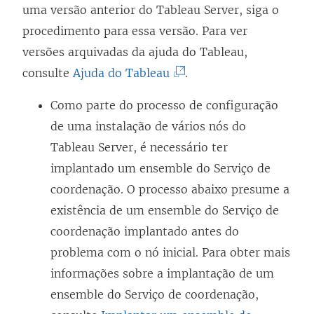
uma versão anterior do Tableau Server, siga o
procedimento para essa versão. Para ver
versões arquivadas da ajuda do Tableau,
(
consulte
Ajuda do Tableau
.
O
Como parte do processo de configuração
l
de uma instalação de vários nós do
i
Tableau Server
, é necessário ter
n
implantado um ensemble do Serviço de
k
coordenação. O processo abaixo presume a
a
existência de um ensemble do Serviço de
b
coordenação implantado antes do
r
problema com o nó inicial. Para obter mais
e
informações sobre a implantação de um
e
ensemble do Serviço de coordenação,
m