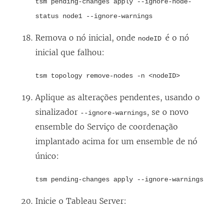
tsm pending-changes apply --ignore-node-
status node1 --ignore-warnings
Remova o nó inicial, onde
é o nó
nodeID
inicial que falhou:
tsm topology remove-nodes -n <nodeID>
Aplique as alterações pendentes, usando o
sinalizador
, se o novo
--ignore-warnings
ensemble do Serviço de coordenação
implantado acima for um ensemble de nó
único:
tsm pending-changes apply --ignore-warnings
Inicie o
Tableau Server
: