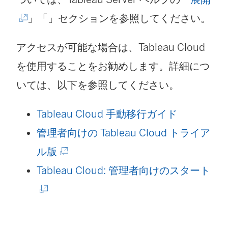
新
」「」セクションを参照してください。
し
アクセスが可能な場合は、
Tableau Cloud
い
を使用することをお勧めします。詳細につ
ウ
いては、以下を参照してください。
ィ
ン
Tableau Cloud 手動移行ガイド
ド
管理者向けの Tableau Cloud トライア
ウ
(
ル版
で
新
(
Tableau Cloud: 管理者向けのスタート
リ
し
新
ン
い
し
ク
ウ
い