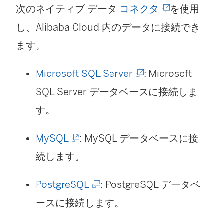
ド
(
次のネイティブ データ
コネクタ
を使用
ン
ウ
ウ
新
し、Alibaba Cloud 内のデータに接続でき
ク
ィ
で
し
ます。
が
ン
リ
い
開
ド
(
Microsoft SQL Server
: Microsoft
ン
ウ
く
ウ
新
SQL Server データベースに接続しま
ク
ィ
)
で
し
す。
が
ン
リ
い
開
ド
(
MySQL
: MySQL データベースに接
ン
ウ
く
ウ
新
続します。
ク
ィ
)
で
し
が
ン
(
PostgreSQL
: PostgreSQL データベ
リ
い
開
ド
新
ースに接続します。
ン
ウ
く
ウ
し