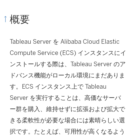
が
ィ
ウ
概要
開
ン
ィ
く
ド
ン
Tableau Server
を Alibaba Cloud Elastic
)
ウ
ド
Compute Service (ECS) インスタンスにイ
で
ウ
ンストールする際は、
Tableau Server
のア
リ
で
ドバンス機能がローカル環境にまだありま
ン
リ
す。ECS インスタンス上で
Tableau
ク
ン
Server
を実行することは、高価なサーバ
が
ク
ー群を購入、維持せずに拡張および拡大で
開
が
きる柔軟性が必要な場合には素晴らしい選
く
開
択です。たとえば、可用性が高くなるよう
)
く