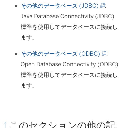
ク
ィ
(
その他のデータベース (JDBC)
:
)
で
い
が
ン
新
Java Database Connectivity (JDBC)
リ
ウ
開
ド
し
標準を使用してデータベースに接続し
ン
ィ
く
ウ
い
ます。
ク
ン
)
で
ウ
が
ド
(
その他のデータベース (ODBC)
:
リ
ィ
開
ウ
新
Open Database Connectivity (ODBC)
ン
ン
く
で
し
標準を使用してデータベースに接続し
ク
ド
)
リ
い
ます。
が
ウ
ン
ウ
開
で
ク
ィ
く
リ
が
ン
)
ン
このセクションの他の記
開
ド