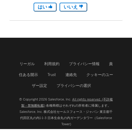
はい
いいえ
リーガル
利用規約
プライバシー情報
責
任ある開示
Trust
連絡先
クッキーのユー
ザー設定
プライバシーの選択
© Copyright 2026 Salesforce, Inc.
All rights reserved. (不許複
製・禁無断転載)
各種商標はそれぞれの所有者に帰属します。
Salesforce, Inc.
株式会社セールスフォース・ジャパン 東京都千
代田区丸の内1-1-3 日本生命丸の内ガーデンタワー（Salesforce
Tower)