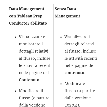
i
o
Data Management
Senza
Data
e
v
con Tableau Prep
Management
n
i
Conductor abilitato
e
e
a
n
Visualizzare e
Visualizzare i
p
e
monitorare i
dettagli relativi
e
a
dettagli relativi
al flusso, incluse
r
p
al flusso, incluse
le attività recenti
t
e
le attività recenti
nelle pagine del
o
r
nelle pagine del
contenuto
.
i
t
Contenuto
.
n
o
Modificare il
u
i
Modificare il
flusso (a partire
n
n
flusso (a partire
dalla versione
a
u
dalla versione
2020.4).