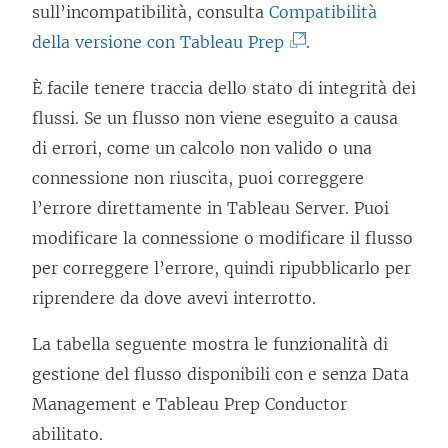
I
sull’incompatibilità, consulta
Compatibilità
l
(
della versione con Tableau Prep
.
c
I
È facile tenere traccia dello stato di integrità dei
o
l
flussi. Se un flusso non viene eseguito a causa
l
c
di errori, come un calcolo non valido o una
l
o
connessione non riuscita, puoi correggere
e
l
l’errore direttamente in
Tableau Server
. Puoi
g
l
modificare la connessione o modificare il flusso
a
e
per correggere l’errore, quindi ripubblicarlo per
m
g
riprendere da dove avevi interrotto.
e
a
n
m
La tabella seguente mostra le funzionalità di
t
e
gestione del flusso disponibili con e senza
Data
o
n
Management
e Tableau Prep Conductor
v
t
abilitato.