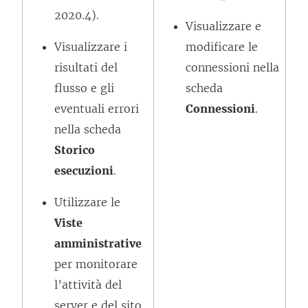
n
n
2020.4).
Visualizzare e
u
a
Visualizzare i
modificare le
o
n
risultati del
connessioni nella
v
u
flusso e gli
scheda
a
o
eventuali errori
Connessioni
.
f
v
nella scheda
i
a
Storico
n
f
esecuzioni
.
e
i
s
n
Utilizzare le
t
e
Viste
r
s
amministrative
a
t
per monitorare
)
r
l’attività del
a
server e del sito,