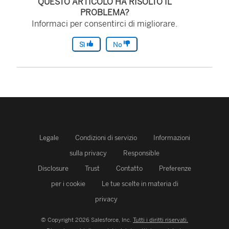
QUESTO ARTICOLO HA RISOLTO IL
PROBLEMA?
Informaci per consentirci di migliorare.
Sì
No
Legale
Condizioni di servizio
Informazioni
sulla privacy
Responsible
Disclosure
Trust
Contatto
Preferenze
per i cookie
Le tue scelte in materia di
privacy
© Copyright 2026 Salesforce, Inc.
Tutti i diritti riservati.