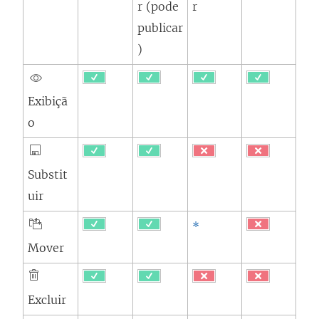
r (pode
r
publicar
)
Exibiçã
o
Substit
uir
*
Mover
Excluir