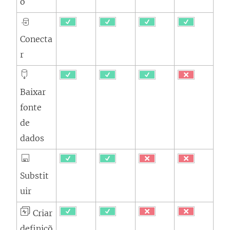
o
Conecta
r
Baixar
fonte
de
dados
Substit
uir
Criar
definiçõ