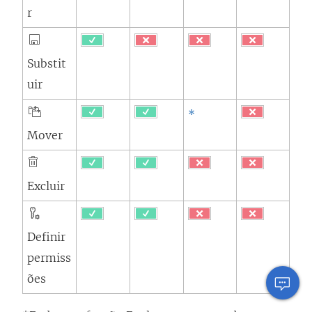
r
Substit
uir
*
Mover
Excluir
Definir
permiss
ões