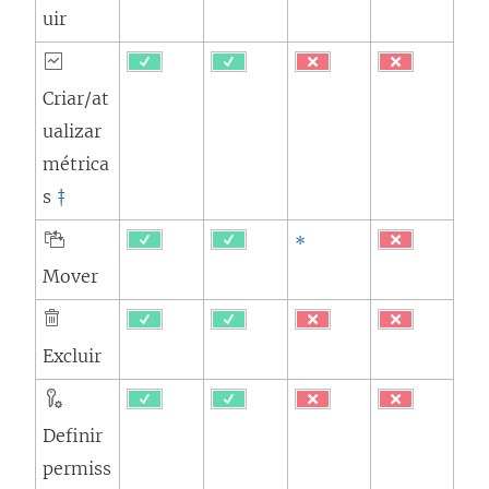
uir
Criar/at
ualizar
métrica
s
‡
*
Mover
Excluir
Definir
permiss