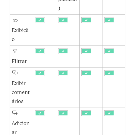
)
Exibiçã
o
Filtrar
Exibir
coment
ários
Adicion
ar