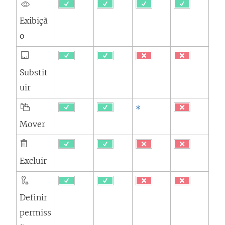
Exibiçã
o
Substit
uir
*
Mover
Excluir
Definir
permiss