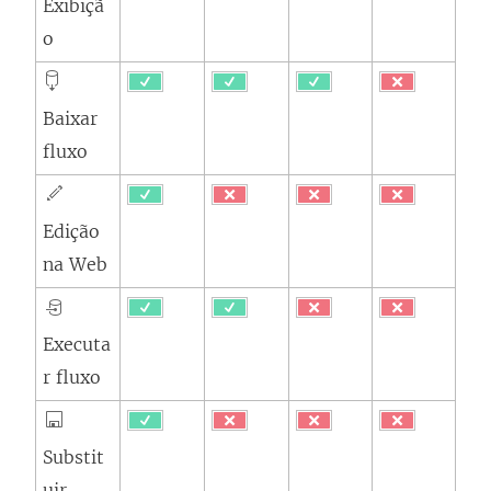
Exibiçã
o
Baixar
fluxo
Edição
na Web
Executa
r fluxo
Substit
uir