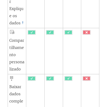
r
Expliqu
e os
dados
†
Compar
tilhame
nto
persona
lizado
Baixar
dados
comple