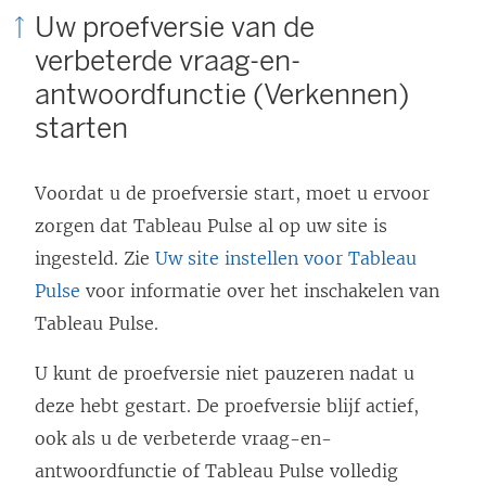
Uw proefversie van de
o
verbeterde vraag-en-
r
antwoordfunctie (Verkennen)
d
starten
t
i
n
Voordat u de proefversie start, moet u ervoor
e
zorgen dat Tableau Pulse al op uw site is
e
ingesteld. Zie
Uw site instellen voor Tableau
n
Pulse
voor informatie over het inschakelen van
n
Tableau Pulse.
i
U kunt de proefversie niet pauzeren nadat u
e
deze hebt gestart. De proefversie blijf actief,
u
ook als u de verbeterde vraag-en-
w
antwoordfunctie of Tableau Pulse volledig
v