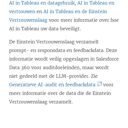
AI in Tableau en datagebruik
,
AI in Tableau en
vertrouwen
en
AI in Tableau en de Einstein
Vertrouwenslaag
voor meer informatie over hoe
AI in Tableau uw data beveiligt.
De Einstein Vertrouwenslaag verzamelt
prompt- en responsdata en feedbackdata. Deze
informatie wordt veilig opgeslagen in Salesforce
Data 360 voor auditdoeleinden, maar wordt
niet gedeeld met de LLM-provider. Zie
(
Generatieve AI-audit en feedbackdata
voor
L
meer informatie over de data die de Einstein
i
Vertrouwenslaag verzamelt.
n
k
w