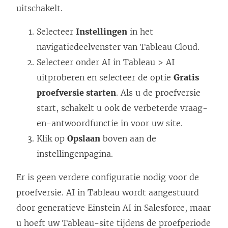
uitschakelt.
e
n
Selecteer
Instellingen
in het
s
navigatiedeelvenster van Tableau Cloud.
t
Selecteer onder AI in Tableau > AI
e
uitproberen en selecteer de optie
Gratis
r
proefversie starten
. Als u de proefversie
g
start, schakelt u ook de verbeterde vraag-
e
en-antwoordfunctie in voor uw site.
o
Klik op
Opslaan
boven aan de
p
instellingenpagina.
e
Er is geen verdere configuratie nodig voor de
n
proefversie. AI in Tableau wordt aangestuurd
d
door generatieve Einstein AI in Salesforce, maar
)
u hoeft uw Tableau-site tijdens de proefperiode