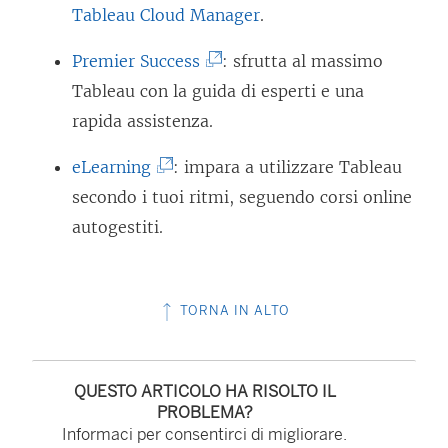
Tableau Cloud Manager
.
(
Premier Success
: sfrutta al massimo
I
Tableau con la guida di esperti e una
l
rapida assistenza.
c
(
eLearning
: impara a utilizzare Tableau
o
I
secondo i tuoi ritmi, seguendo corsi online
l
l
autogestiti.
l
c
e
o
g
TORNA IN ALTO
l
a
l
m
e
e
QUESTO ARTICOLO HA RISOLTO IL
g
PROBLEMA?
n
Informaci per consentirci di migliorare.
a