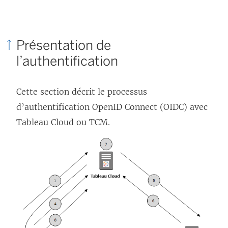
l
i
e
Présentation de
n
l’authentification
s
’
Cette section décrit le processus
o
d’authentification OpenID Connect (OIDC) avec
u
Tableau Cloud
ou TCM
.
v
r
e
d
a
n
s