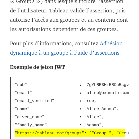
« Group2 ») dans lesquels inclure l’assertion
de l’utilisateur. Tableau valide l’assertion, puis
autorise l’accès aux groupes et au contenu dont
les autorisations dépendent de ces groupes.
Pour plus d’informations, consultez
Adhésion
dynamique à un groupe à l’aide d’assertions
.
Exemple de jeton JWT
"sub"                     : "7gYhRR3HiRRCaRcgvY50u
"email"                   : "alice@example.com",

"email_verified"          : true,

"name"                    : "Alice Adams",

"given_name"              : "Alice",

"https://tableau.com/groups": ["Group1", "Group2"]