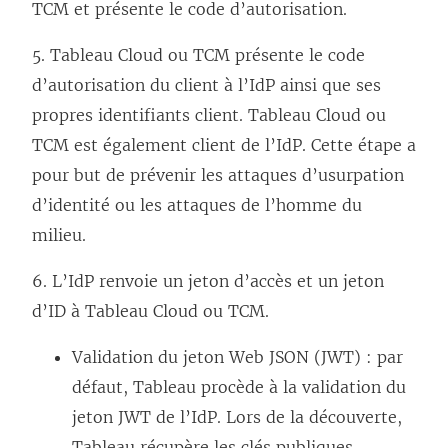
t
TCM
et présente le code d’autorisation.
r
5.
Tableau Cloud
ou TCM
présente le code
e
d’autorisation du client à l’IdP ainsi que ses
)
propres identifiants client.
Tableau Cloud
ou
TCM
est également client de l’IdP. Cette étape a
pour but de prévenir les attaques d’usurpation
d’identité ou les attaques de l’homme du
milieu.
6. L’IdP renvoie un jeton d’accès et un jeton
d’ID à
Tableau Cloud
ou TCM
.
Validation du jeton Web JSON (JWT) : par
défaut, Tableau procède à la validation du
jeton JWT de l’IdP. Lors de la découverte,
Tableau récupère les clés publiques