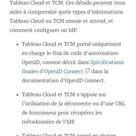
)
Tableau Cloud
et TCM
. Ces détails peuvent vous
aider à comprendre quels types d’informations
Tableau Cloud
ou TCM
envoie et attend, et
comment configurer un IdP.
Tableau Cloud
et TCM
prend uniquement
en charge le flux de code d’autorisation
OpenID, comme décrit dans
Spécifications
(
finales d’OpenID Connect
dans la
L
documentation d’OpenID Connect.
e
Tableau Cloud
et TCM
s’appuie sur
l
l’utilisation de la découverte ou d’une URL
i
de fournisseur pour récupérer les
e
métadonnées
de l’IdP
.
n
s
Tableau Cloud
et TCM
prend en charge