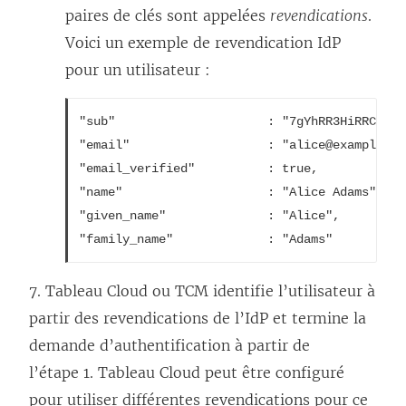
paires de clés sont appelées
revendications
.
’
s
o
Voici un exemple de revendication IdP
o
’
u
pour un utilisateur :
u
o
v
v
u
r
"sub"                     : "7gYhRR3HiRRCaRcg
r
v
e
"email"                   : "alice@example.com
e
r
d
"email_verified"          : true,

d
e
a
"name"                    : "Alice Adams",

"given_name"              : "Alice",

a
d
n
"family_name"             : "Adams"		
n
a
s
s
n
u
7.
Tableau Cloud
ou TCM
identifie l’utilisateur à
u
s
n
partir des revendications de l’IdP et termine la
n
u
e
demande d’authentification à partir de
e
n
n
l’étape 1.
Tableau Cloud
peut être configuré
n
e
o
pour utiliser différentes revendications pour ce