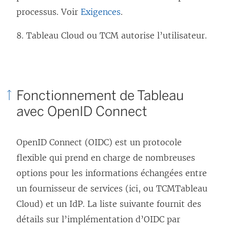
o
n
u
processus. Voir
Exigences
.
u
o
v
v
u
e
8.
Tableau Cloud
ou TCM
autorise l’utilisateur.
e
v
l
l
e
l
l
l
e
Fonctionnement de Tableau
e
l
f
avec OpenID Connect
f
e
e
e
f
n
n
e
ê
OpenID Connect (OIDC) est un protocole
ê
n
t
flexible qui prend en charge de nombreuses
t
ê
r
options pour les informations échangées entre
r
t
e
un fournisseur de services (ici,
ou TCM
Tableau
e
r
)
Cloud
) et un IdP. La liste suivante fournit des
)
e
détails sur l’implémentation d’OIDC par