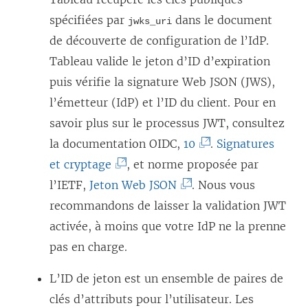
spécifiées par
dans le document
jwks_uri
de découverte de configuration de l’IdP.
Tableau valide le jeton d’ID d’expiration
puis vérifie la signature Web JSON (JWS),
l’émetteur (IdP) et l’ID du client. Pour en
savoir plus sur le processus JWT, consultez
(
la documentation
OIDC
,
10
.
Signatures
(
L
et cryptage
, et norme proposée par
L
(
e
l’IETF,
Jeton Web JSON
. Nous vous
e
L
l
recommandons de laisser la validation JWT
l
e
i
activée, à moins que votre IdP ne la prenne
i
l
e
pas en charge.
e
i
n
L’ID de jeton est un ensemble de paires de
n
e
s
clés d’attributs pour l’utilisateur. Les
s
n
’