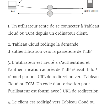
u
n
e
n
1. Un utilisateur tente de se connecter à
Tableau
o
Cloud
ou TCM
depuis un ordinateur client.
u
v
2.
Tableau Cloud
redirige la demande
e
d’authentification vers la passerelle de l’IdP.
l
3. L’utilisateur est invité à s’authentifier et
l
l’authentification auprès de l’IdP réussit. L’IdP
e
répond par une URL de redirection vers
Tableau
f
Cloud
ou TCM
. Un code d’autorisation pour
e
l’utilisateur est fourni avec l’URL de redirection.
n
ê
4. Le client est redirigé vers
Tableau Cloud
ou