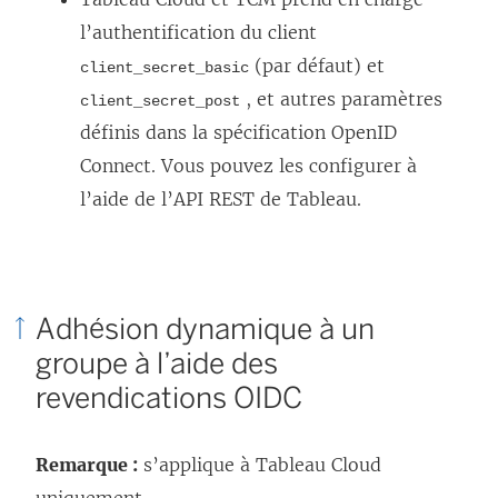
’
l’authentification du client
o
(par défaut)
et
client_secret_basic
u
, et autres paramètres
client_secret_post
v
définis dans la spécification OpenID
r
Connect. Vous pouvez les configurer à
e
l’aide de l’API REST de Tableau.
d
a
n
Adhésion dynamique à un
s
groupe à l’aide des
u
revendications OIDC
n
e
n
Remarque :
s’applique à Tableau Cloud
o
uniquement.