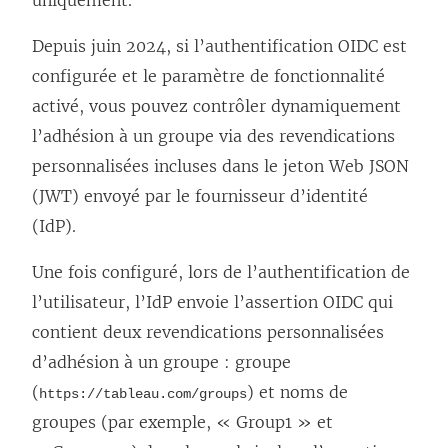
u
Depuis juin 2024, si l’authentification OIDC est
v
configurée et le paramètre de fonctionnalité
e
activé, vous pouvez contrôler dynamiquement
l
l’adhésion à un groupe via des revendications
l
personnalisées incluses dans le jeton Web JSON
e
(JWT) envoyé par le fournisseur d’identité
f
(IdP).
e
n
Une fois configuré, lors de l’authentification de
ê
l’utilisateur, l’IdP envoie l’assertion OIDC qui
t
contient deux revendications personnalisées
r
d’adhésion à un groupe : groupe
e
(
) et noms de
https://tableau.com/groups
)
groupes (par exemple, « Group1 » et