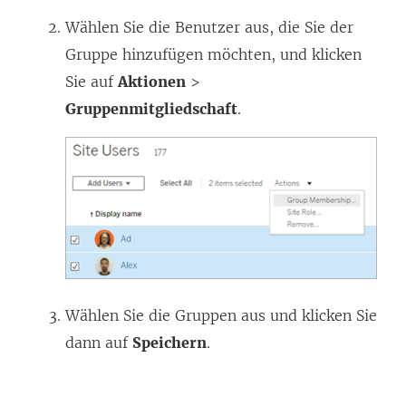
f
ö
Wählen Sie die Benutzer aus, die Sie der
n
f
Gruppe hinzufügen möchten, und klicken
e
f
Sie auf
Aktionen
>
t
n
Gruppenmitgliedschaft
.
)
e
t
)
Wählen Sie die Gruppen aus und klicken Sie
dann auf
Speichern
.