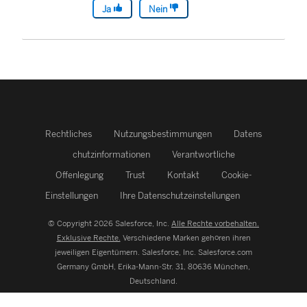
Ja
Nein
Rechtliches
Nutzungsbestimmungen
Datens
chutzinformationen
Verantwortliche
Offenlegung
Trust
Kontakt
Cookie-
Einstellungen
Ihre Datenschutzeinstellungen
© Copyright 2026 Salesforce, Inc.
Alle Rechte vorbehalten.
Exklusive Rechte.
Verschiedene Marken gehören ihren
jeweiligen Eigentümern. Salesforce, Inc.
Salesforce.com
Germany GmbH, Erika-Mann-Str. 31, 80636 München,
Deutschland.