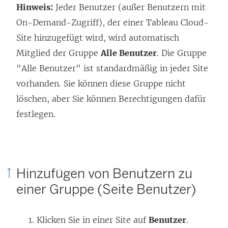
Hinweis:
Jeder Benutzer (außer Benutzern mit
e
n
On-Demand-Zugriff), der einer Tableau Cloud-
u
n
Site hinzugefügt wird, wird automatisch
e
e
Mitglied der Gruppe
Alle Benutzer
. Die Gruppe
m
u
"Alle Benutzer" ist standardmäßig in jeder Site
F
e
vorhanden. Sie können diese Gruppe nicht
e
m
löschen, aber Sie können Berechtigungen dafür
n
F
festlegen.
s
e
t
n
e
s
r
t
Hinzufügen von Benutzern zu
g
e
einer Gruppe (Seite Benutzer)
e
r
ö
g
Klicken Sie in einer Site auf
Benutzer
.
f
e