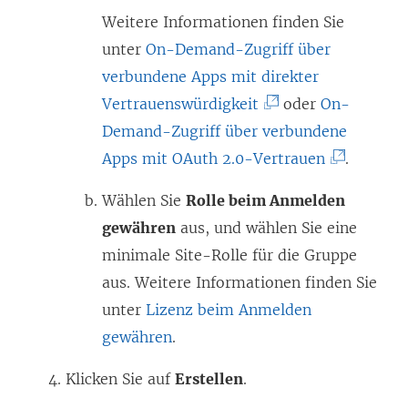
Weitere Informationen finden Sie
unter
On-Demand-Zugriff über
verbundene Apps mit direkter
(
Vertrauenswürdigkeit
oder
On-
L
Demand-Zugriff über verbundene
i
(
Apps mit OAuth 2.0-Vertrauen
.
n
L
Wählen Sie
Rolle beim Anmelden
k
i
gewähren
aus, und wählen Sie eine
w
n
minimale Site-Rolle für die Gruppe
i
k
aus. Weitere Informationen finden Sie
r
w
unter
Lizenz beim Anmelden
d
i
gewähren
.
i
r
n
d
Klicken Sie auf
Erstellen
.
n
i