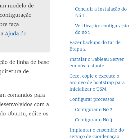
 um modelo de
Concluir a instalação do
 configuração
Nó 1
pre faça
Verificação: configuração
do nó 1
da
Ajuda do
Fazer backups do tar de
Etapa 2
Instalar o Tableau Server
ção de linha de base
em nós restante
quitetura de
Gere, copie e execute o
arquivo de bootstrap para
inicializar o TSM
ram comandos para
Configurar processos
desenvolvidos com a
Configurar o Nó 2
 do Ubuntu, edite os
Configurar o Nó 3
Implantar o ensemble do
serviço de coordenação