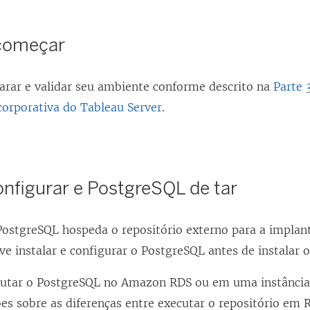
m
n
começar
o
v
arar e validar seu ambiente conforme descrito na
Parte 
a
corporativa do Tableau Server
.
j
a
n
e
configurar e PostgreSQL de tar
l
a
 PostgreSQL hospeda o repositório externo para a impla
)
ve instalar e configurar o PostgreSQL antes de instalar 
utar o PostgreSQL no Amazon RDS ou em uma instância 
es sobre as diferenças entre executar o repositório em 