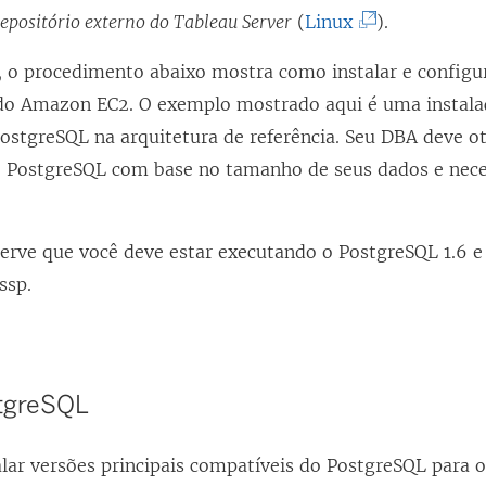
(
epositório externo do Tableau Server
(
Linux
).
O
o procedimento abaixo mostra como instalar e configu
l
do Amazon EC2. O exemplo mostrado aqui é uma instala
i
PostgreSQL na arquitetura de referência. Seu DBA deve o
n
 PostgreSQL com base no tamanho de seus dados e nece
k
a
b
erve que você deve estar executando o PostgreSQL 1.6 e 
r
ssp.
e
e
m
tgreSQL
n
o
lar versões principais compatíveis do PostgreSQL para o
v