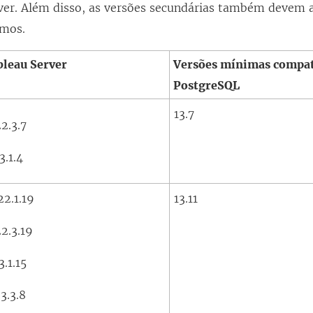
ver. Além disso, as versões secundárias também devem 
a
imos.
j
a
bleau Server
Versões mínimas compat
n
PostgreSQL
e
13.7
l
2.3.7
a
3.1.4
)
22.1.19
13.11
2.3.19
3.1.15
3.3.8