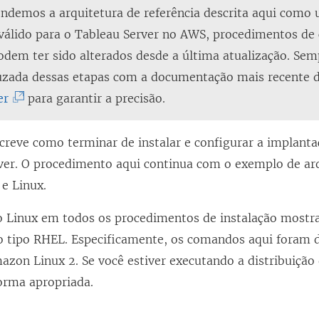
ndemos a arquitetura de referência descrita aqui como
válido para o Tableau Server no AWS, procedimentos de
odem ter sido alterados desde a última atualização. Sem
ruzada dessas etapas com a documentação mais recente 
(
er
para garantir a precisão.
O
l
creve como terminar de instalar e configurar a implanta
i
ver. O procedimento aqui continua com o exemplo de ar
n
 e Linux.
k
o Linux em todos os procedimentos de instalação most
a
do tipo RHEL. Especificamente, os comandos aqui foram 
b
azon Linux 2. Se você estiver executando a distribuição
r
orma apropriada.
e
e