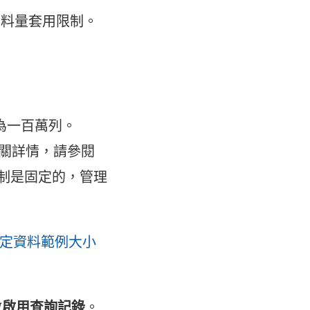
資料量套用限制。
為一百萬列。
。有關詳情，請參閱
，此限制是固定的，管理
(
定資料範例大小
連
結
啟
啟用查詢記錄
。