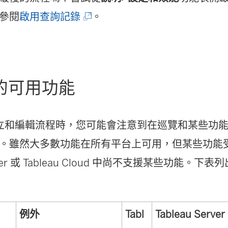
窗
(
參閱
啟用查詢記錄
。
開
連
啟
結
)
在
上的可用功能
新
視
上建立和編輯流程時，您可能會注意到在巡覽和某些功
窗
。雖然大多數功能在所有平台上可用，但某些功能
開
Server 或 Tableau Cloud 中尚不支援某些功能
啟
)
例外
Tabl
Tableau Server