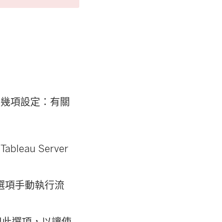
結
在
新
視
窗
開
定幾項設定：有關
啟
)
在
Tableau Server
選項手動執行流
用此選項，以讓使