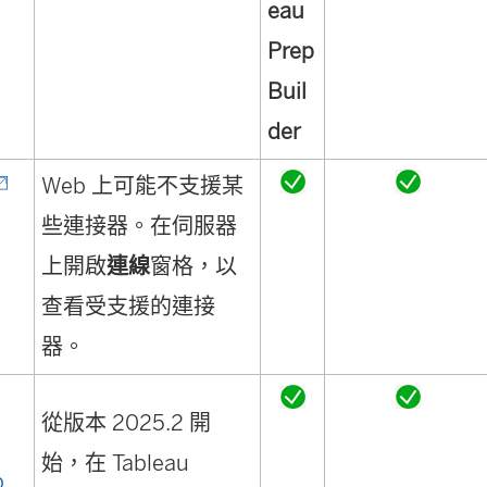
eau
Prep
Buil
der
Web 上可能不支援某
連
些連接器。在伺服器
結
上開啟
連線
窗格，以
在
查看受支援的連接
新
器。
視
u
從版本 2025.2 開
窗
始，在 Tableau
開
p