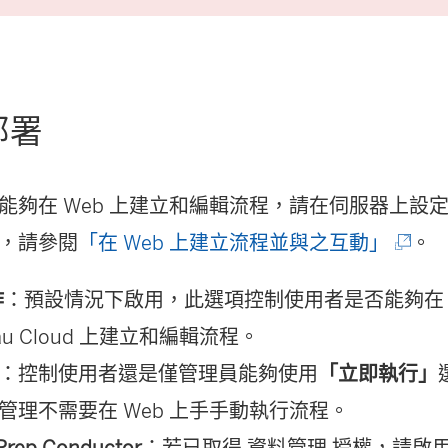
連
結
在
部署
新
視
窗
能夠在 Web 上建立和編輯流程，請在伺服器上設
開
(
，請參閱
「在 Web 上建立流程並與之互動」
。
啟
連
作
：預設情況下啟用，此選項控制使用者是否能夠
)
結
au Cloud
上建立和編輯流程。
在
：控制使用者還是僅管理員能夠使用
「立即執行」
新
管理
不需要在 Web 上手手動執行流程。
視
Prep Conductor
：若已取得
資料管理
授權，請啟