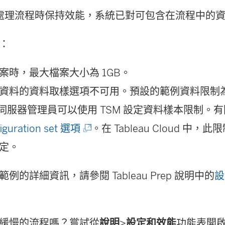
 上處理流程時保持效能，系統已對可包含在流程中的
：
案時，最大檔案大小為 1GB。
資料的資料取樣選項不可用。預設的範例資料限制
eau 伺服器管理員可以使用 TSM 設定資料樣本限制
(
iguration set 選項
。在 Tableau Cloud 中
連
定。
結
例的詳細資訊，請參閱 Tableau Prep 說明中的
設
在
新
視
緩慢的流程嗎？嘗試從
說明
>
設定和效能
功能表開