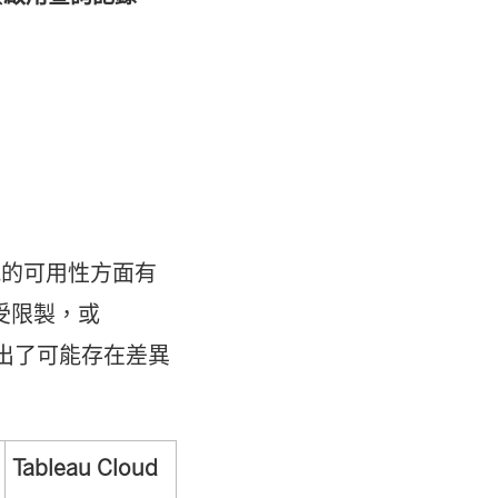
在
新
視
窗
開
啟
)
能的可用性方面有
受限製，或
。下表列出了可能存在差異
Tableau Cloud