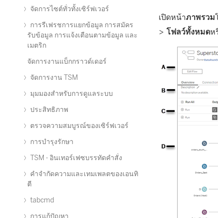
จัดการไซต์ทั่วทั้งเซิร์ฟเวอร์
เปิดหน้า
ภาพรวม
การรีเฟรชการแยกข้อมูล การสมัคร
>
โฟลว์ทั้งหมด
หร
รับข้อมูล การแจ้งเตือนตามข้อมูล และ
เมตริก
จัดการงานแบ็กกราวด์เดอร์
จัดการงาน TSM
มุมมองสำหรับการดูแลระบบ
ประสิทธิภาพ
ตรวจความสมบูรณ์ของเซิร์ฟเวอร์
การบำรุงรักษา
TSM - อินเทอร์เฟซบรรทัดคำสั่ง
คำจำกัดความและเทมเพลตของเอนทิ
ตี
tabcmd
การแก้ปัญหา