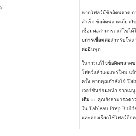
ใ
ด
หากโฟลว์มีข้อผิดพลาด กา
ห
สำเร็จ ข้อผิดพลาดเกี่ย
ม่
เชื่อมต่อสามารถแก้ไขได้
)
บ
การเชื่อมต่อ
สำหรับโฟลว
ต่ออินพุต
ในการแก้ไขข้อผิดพลาดขอ
โฟลว์แล้วเผยแพร่ใหม่ แล้
ครั้ง หากคุณกำลังใช้ Ta
เวอร์ชันก่อนหน้า จากเมนู
เติม
คุณยังสามารถดาว
ใน Tableau Prep Builder
และลองเรียกใช้โฟลว์อีกคร