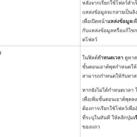
หลังจากเรียกใช้โฟลว์สำเร็จ
ง
แหล่งข้อมูลจะกลายเป็นลิ
ก์
เพื่อเปิดหน้า
จ
แหล่งข้อมูล
เพ
กับแหล่งข้อมูลหรือแก้ไขก
ะ
ตโฟลว์
เ
ปิ
ร
ในฟิลด์
กำหนดเวลา
ดูทาสก
ด
ขั้นตอนเอาต์พุตกำหนดให้
ใ
สามารถกำหนดให้กับทาสก์ห
น
ห
หากยังไม่ได้กำหนดเวลา ใ
น้
เพื่อเพิ่มขั้นตอนเอาต์พ
า
ต้องการเรียกใช้โฟลว์เพื่อ
ต่
ที่ระบุในทันที ให้คลิกปุ่ม
เ
า
ของแถว
ง