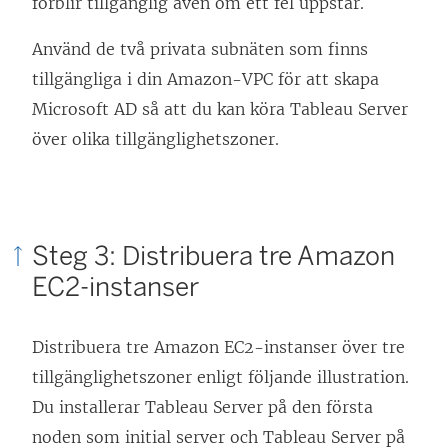
p
förblir tillgänglig även om ett fel uppstår.
y
p
t
Använd de två privata subnäten som finns
n
t
tillgängliga i din Amazon-VPC för att skapa
a
f
Microsoft AD så att du kan köra Tableau Server
s
ö
över olika tillgänglighetszoner.
i
n
e
s
t
t
t
e
Steg 3: Distribuera tre Amazon
n
r
EC2-instanser
y
)
t
Distribuera tre Amazon EC2-instanser över tre
t
tillgänglighetszoner enligt följande illustration.
f
Du installerar
Tableau Server
på den första
ö
noden som initial server och
Tableau Server
på