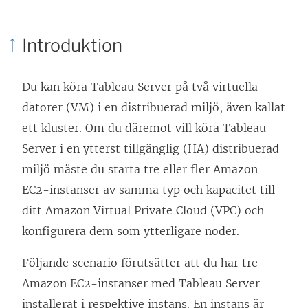
i
k
ä
e
e
n
Introduktion
t
n
k
t
ö
e
Du kan köra Tableau Server på två virtuella
n
p
n
datorer (VM) i en distribuerad miljö, även kallat
y
p
ö
ett kluster. Om du däremot vill köra Tableau
t
n
p
Server i en ytterst tillgänglig (HA) distribuerad
t
a
p
miljö måste du starta tre eller fler Amazon
f
s
n
EC2-instanser av samma typ och kapacitet till
ö
i
a
ditt Amazon Virtual Private Cloud (VPC) och
n
e
s
konfigurera dem som ytterligare noder.
s
t
i
t
t
e
Följande scenario förutsätter att du har tre
e
n
t
Amazon EC2-instanser med Tableau Server
r
y
t
installerat i respektive instans. En instans är