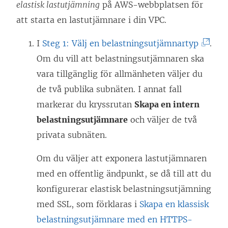
L
elastisk lastutjämning
på AWS-webbplatsen för
ä
att starta en lastutjämnare i din VPC.
n
(
I
Steg 1: Välj en belastningsutjämnartyp
.
k
L
Om du vill att belastningsutjämnaren ska
e
ä
vara tillgänglig för allmänheten väljer du
n
n
de två publika subnäten. I annat fall
ö
k
markerar du kryssrutan
Skapa en intern
p
e
belastningsutjämnare
och väljer de två
p
n
privata subnäten.
n
ö
a
Om du väljer att exponera lastutjämnaren
p
s
med en offentlig ändpunkt, se då till att du
p
i
konfigurerar elastisk belastningsutjämning
n
e
med SSL, som förklaras i
Skapa en klassisk
a
t
belastningsutjämnare med en HTTPS-
s