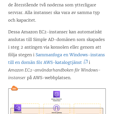
n
de återstående två noderna som ytterligare
s
servrar. Alla instanser ska vara av samma typ
t
och kapacitet.
e
r
Dessa Amazon EC2-instanser kan automatiskt
)
anslutas till Simple AD-domänen som skapades
i steg 2 antingen via konsolen eller genom att
följa stegen i
Sammanfoga en Windows-instans
(
till en domän för AWS-katalogtjänst
i
L
Amazon EC2-användarhandboken för Windows-
ä
instanser
på AWS-webbplatsen.
n
k
e
n