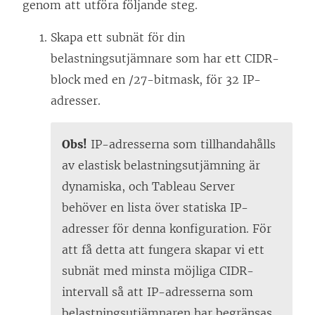
t
i
genom att utföra följande steg.
t
e
e
n
Skapa ett subnät för din
r
t
y
belastningsutjämnare som har ett CIDR-
)
t
t
block med en /27-bitmask, för 32 IP-
n
t
adresser.
y
f
t
ö
Obs!
IP-adresserna som tillhandahålls
t
n
av elastisk belastningsutjämning är
f
s
dynamiska, och Tableau Server
ö
t
behöver en lista över statiska IP-
n
e
adresser för denna konfiguration. För
s
r
att få detta att fungera skapar vi ett
t
)
subnät med minsta möjliga CIDR-
e
intervall så att IP-adresserna som
r
belastningsutjämnaren har begränsas