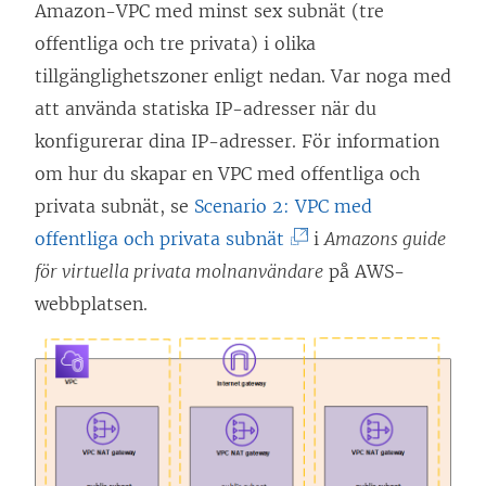
Amazon-VPC med minst sex subnät (tre
offentliga och tre privata) i olika
tillgänglighetszoner enligt nedan. Var noga med
att använda statiska IP-adresser när du
konfigurerar dina IP-adresser. För information
om hur du skapar en VPC med offentliga och
privata subnät, se
Scenario 2: VPC med
(
offentliga och privata subnät
i
Amazons guide
L
för virtuella privata molnanvändare
på AWS-
ä
webbplatsen.
n
k
e
n
ö