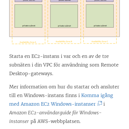
p
p
n
a
s
i
e
Starta en EC2-instans i var och en av de tre
t
subnäten i din VPC för användning som Remote
t
Desktop-gateways.
n
Mer information om hur du startar och ansluter
y
till en Windows-instans finns i
Komma igång
t
(
med Amazon EC2 Windows-instanser
i
t
L
Amazon EC2-användarguide för Windows-
f
ä
instanser
på AWS-webbplatsen.
ö