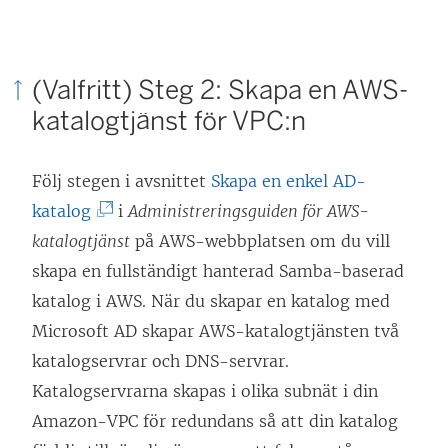
n
n
k
s
e
t
(Valfritt) Steg 2: Skapa en AWS-
n
e
katalogtjänst för VPC:n
ö
r
p
)
Följ stegen i avsnittet
Skapa en enkel AD-
p
(
katalog
i
Administreringsguiden för AWS-
n
L
katalogtjänst
på AWS-webbplatsen om du vill
a
ä
skapa en fullständigt hanterad Samba-baserad
s
n
katalog i AWS. När du skapar en katalog med
i
k
Microsoft AD skapar AWS-katalogtjänsten två
e
e
katalogservrar och DNS-servrar.
t
n
Katalogservrarna skapas i olika subnät i din
t
ö
Amazon-VPC för redundans så att din katalog
n