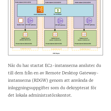
ö
p
p
n
a
s
i
e
t
När du har startat EC2-instanserna ansluter du
t
till dem från en av Remote Desktop Gateway-
n
instanserna (RDGW) genom att använda de
y
inloggningsuppgifter som du dekrypterat för
t
det lokala administratörskontot.
t
f