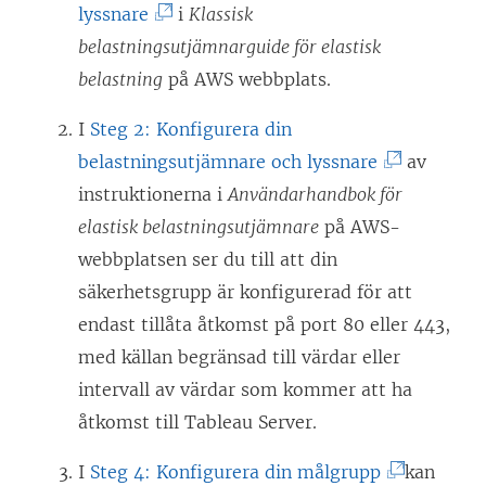
t
(
lyssnare
i
Klassisk
i
n
L
belastningsutjämnarguide för elastisk
e
y
ä
belastning
på AWS webbplats.
t
t
n
t
I
Steg 2: Konfigurera din
t
k
n
(
belastningsutjämnare och lyssnare
av
f
e
y
L
instruktionerna i
Användarhandbok för
ö
n
t
ä
elastisk belastningsutjämnare
på AWS-
n
ö
t
n
webbplatsen ser du till att din
s
p
f
k
säkerhetsgrupp är konfigurerad för att
t
p
ö
e
endast tillåta åtkomst på port 80 eller 443,
e
n
n
n
med källan begränsad till värdar eller
r
a
s
ö
intervall av värdar som kommer att ha
)
s
t
p
åtkomst till Tableau Server.
i
e
p
e
(
I
Steg 4: Konfigurera din målgrupp
kan
r
n