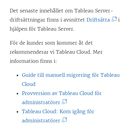
Det senaste innehållet om Tableau Server-
(
driftsättningar finns i avsnittet
Driftsätta
i
L
hjälpen för Tableau Server.
ä
För de kunder som kommer åt det
n
rekommenderar vi
Tableau Cloud
. Mer
k
information finns i:
e
n
Guide till manuell migrering för Tableau
ö
Cloud
p
Provversion av Tableau Cloud för
p
(
administratörer
n
L
Tableau Cloud: Kom igång för
a
ä
(
administratörer
s
n
L