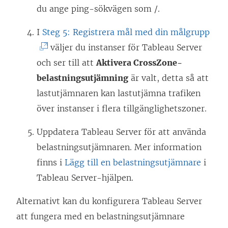
t
L
du ange ping-sökvägen som /.
)
a
t
ä
s
(
I
Steg 5: Registrera mål med din målgrupp
n
n
i
L
väljer du instanser för Tableau Server
y
k
e
ä
och ser till att
Aktivera CrossZone-
t
e
t
n
belastningsutjämning
är valt, detta så att
t
n
t
k
lastutjämnaren kan lastutjämna trafiken
f
ö
n
e
över instanser i flera tillgänglighetszoner.
ö
p
y
n
n
p
Uppdatera Tableau Server för att använda
t
ö
s
n
belastningsutjämnaren. Mer information
t
p
t
a
finns i
Lägg till en belastningsutjämnare
i
f
p
e
s
Tableau Server-hjälpen.
ö
n
r
i
n
a
Alternativt kan du konfigurera Tableau Server
)
e
s
s
att fungera med en belastningsutjämnare
t