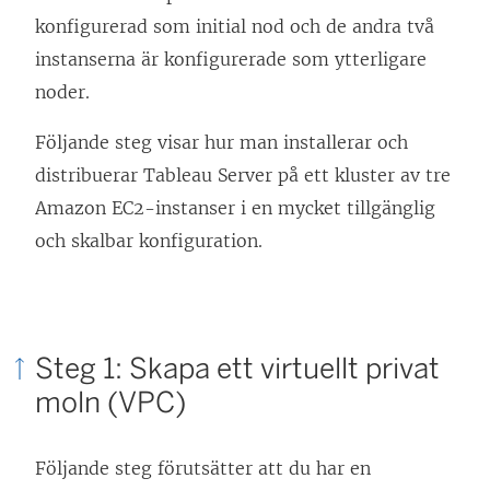
)
t
n
konfigurerad som initial nod och de andra två
t
y
instanserna är konfigurerade som ytterligare
f
t
noder.
ö
t
Följande steg visar hur man installerar och
n
f
distribuerar Tableau Server på ett kluster av tre
s
ö
Amazon EC2-instanser i en mycket tillgänglig
t
n
och skalbar konfiguration.
e
s
r
t
)
e
r
Steg 1: Skapa ett virtuellt privat
)
moln (VPC)
Följande steg förutsätter att du har en