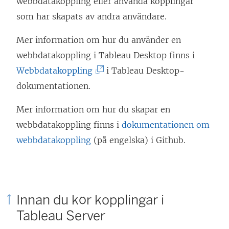
webbdatakoppling eller använda kopplingar
som har skapats av andra användare.
Mer information om hur du använder en
webbdatakoppling i Tableau Desktop finns i
(
Webbdatakoppling
i Tableau Desktop-
L
dokumentationen.
ä
Mer information om hur du skapar en
n
webbdatakoppling finns i
dokumentationen om
k
webbdatakoppling
(på engelska) i Github.
e
n
ö
p
Innan du kör kopplingar i
p
Tableau Server
n