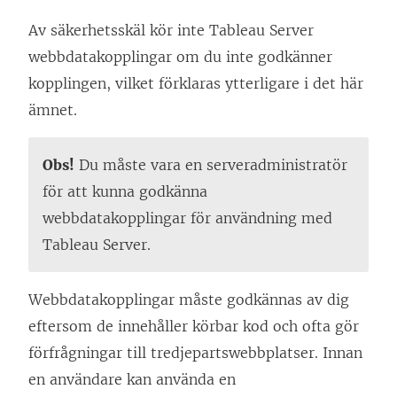
a
Av säkerhetsskäl kör inte Tableau Server
s
webbdatakopplingar om du inte godkänner
i
kopplingen, vilket förklaras ytterligare i det här
e
ämnet.
t
t
Obs!
Du måste vara en serveradministratör
n
för att kunna godkänna
y
webbdatakopplingar för användning med
t
Tableau Server
.
t
f
Webbdatakopplingar måste godkännas av dig
ö
eftersom de innehåller körbar kod och ofta gör
n
förfrågningar till tredjepartswebbplatser. Innan
s
en användare kan använda en
t