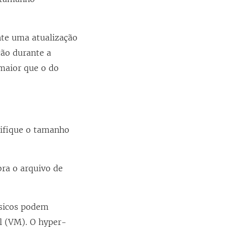
nte uma atualização
ção durante a
maior que o do
rifique o tamanho
bra o arquivo de
ísicos podem
l (VM). O hyper-