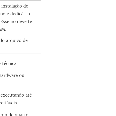
 instalação do
nó e dedicá-lo
 Esse nó deve ter
AM.
do arquivo de
 técnica.
hardware ou
 executando até
eitáveis.
imo de quatro