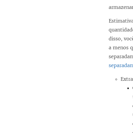
armazenam
Estimativ
quantidad
disso, vo
a menos q
separadam
separada
Extra