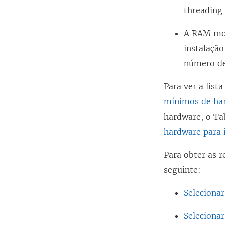
threading 
A RAM mos
instalaçã
número de
Para ver a lis
mínimos de har
hardware, o Ta
hardware para 
Para obter as 
seguinte:
Seleciona
Seleciona