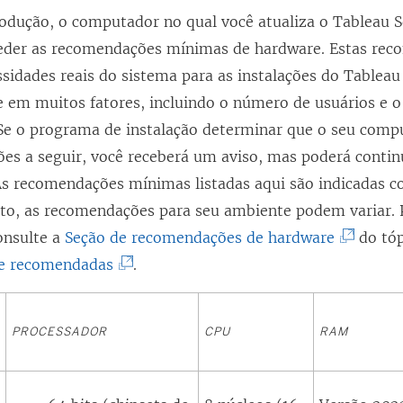
odução, o computador no qual você atualiza o
Tableau S
eder as recomendações mínimas de hardware. Estas rec
essidades reais do sistema para as instalações do Tablea
e em muitos fatores, incluindo o número de usuários e
 Se o programa de instalação determinar que o seu comp
es a seguir, você receberá um aviso, mas poderá conti
 As recomendações mínimas listadas aqui são indicadas 
nto, as recomendações para seu ambiente podem variar. 
(
onsulte a
Seção de recomendações de hardware
do tó
(
O
se recomendadas
.
O
l
l
i
PROCESSADOR
CPU
RAM
i
n
n
k
k
a