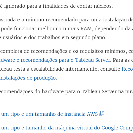
é ignorado para a finalidades de contar núcleos.
trada é o mínimo recomendado para uma instalação de
o pode funcionar melhor com mais RAM, dependendo da a
 usuários e dos trabalhos em segundo plano.
ta completa de recomendações e os requisitos mínimos, c
dware e recomendações para o Tableau Server
. Para as
bleau testa a escalabilidade internamente, consulte
Rec
instalações de produção
.
recomendações do hardware para o
Tableau Server
na nuv
(
r um tipo e um tamanho de instância AWS
O
r um tipo e tamanho da máquina virtual do Google Com
l