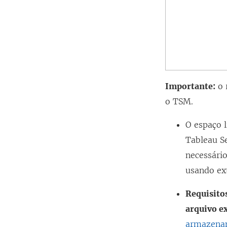
Importante:
o 
o TSM.
O espaço l
Tableau Se
necessári
usando ex
Requisito
arquivo e
armazenam