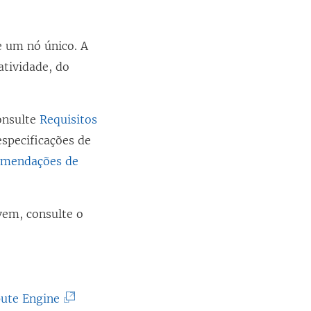
 um nó único. A
tividade, do
onsulte
Requisitos
 especificações de
omendações de
em, consulte o
(
pute Engine