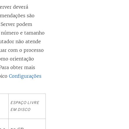
erver
deverá
omendações são
u Server podem
 o número e tamanho
utador não atende
nuar com o processo
como orientação
Para obter mais
pico
Configurações
ESPAÇO LIVRE
EM DISCO