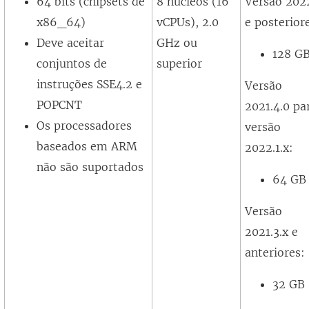
64 bits (chipsets de
8 núcleos (16
Versão 202
a
b
x86_64)
vCPUs), 2.0
e posterior
b
r
Deve aceitar
GHz ou
128 G
r
e
conjuntos de
superior
e
e
instruções SSE4.2 e
Versão
e
m
POPCNT
2021.4.0 pa
m
n
Os processadores
versão
n
o
baseados em ARM
2022.1.x:
o
v
não são suportados
64 GB
v
a
a
j
Versão
j
a
2021.3.x e
a
n
anteriores:
n
e
32 GB
e
l
l
a