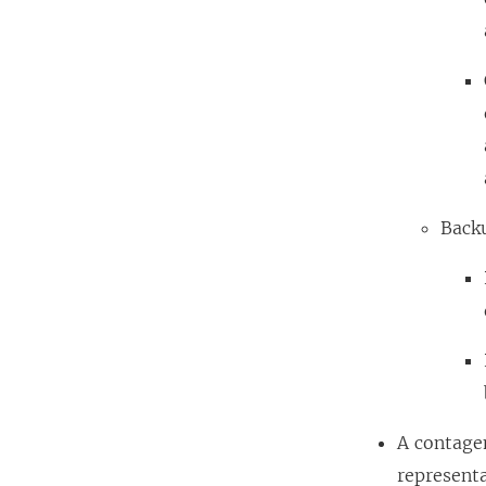
Backu
A contage
represent