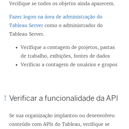
Verifique se todos os objetos ainda aparecem.
m
n
Fazer logon na área de administração do
o
Tableau Server
como o administrador do
v
Tableau Server.
a
j
Verifique a contagem de projetos, pastas
a
de trabalho, exibições, fontes de dados
n
Verificar a contagem de usuários e grupos
e
l
a
Verificar a funcionalidade da API
)
Se sua organização implantou ou desenvolveu
conteúdo com APIs do Tableau, verifique se