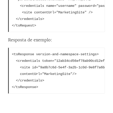
b
	<credentials name="username" password="password" >

r
	 <site contentUrl="MarketingSite" />

e
  </credentials>

e
</tsRequest>
m
n
Resposta de exemplo:
o
v
<tsResponse version-and-namespace-settings>

a
  <credentials token="12ab34cd56ef78ab90cd12ef34ab5
	<site id="9a8b7c6d-5e4f-3a2b-1c0d-9e8f7a6b5c4d"

j
	contentUrl="MarketingSite"/>

a
  </credentials>

n
</tsResponse>
e
l
a