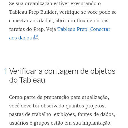
Se sua organização estiver executando o
e
Tableau Prep Builder
, verifique se você pode se
e
conectar aos dados, abrir um fluxo e outras
m
tarefas do Prep. Veja
Tableau Prep: Conectar
n
(
aos dados
.
o
O
v
l
a
i
j
Verificar a contagem de objetos
n
a
do Tableau
k
n
a
e
Como parte da preparação para atualização,
b
l
você deve ter observado quantos projetos,
r
a
pastas de trabalho, exibições, fontes de dados,
e
)
usuários e grupos estão em sua implantação.
e