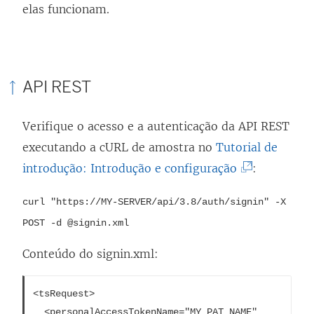
elas funcionam.
API REST
Verifique o acesso e a autenticação da API REST
executando a cURL de amostra no
Tutorial de
(
introdução: Introdução e configuração
:
O
curl "https://MY-SERVER/api/3.8/auth/signin" -X
l
POST -d @signin.xml
i
n
Conteúdo do signin.xml:
k
a
<tsRequest>

  <personalAccessTokenName="MY_PAT_NAME" 
