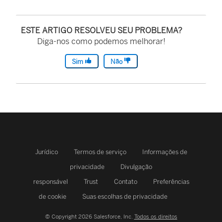
ESTE ARTIGO RESOLVEU SEU PROBLEMA?
Diga-nos como podemos melhorar!
Sim
Não
Jurídico
Termos de serviço
Informações de
privacidade
Divulgação
responsável
Trust
Contato
Preferências
de cookie
Suas escolhas de privacidade
© Copyright 2026 Salesforce, Inc.
Todos os direitos