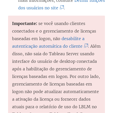
mais informações, consulte
Definir funções
(
dos usuários no site
.
O
l
Importante:
se você usando clientes
i
conectados e o
gerenciamento de licenças
n
baseadas em logon
, não
desabilite a
k
(
autenticação automática do cliente
. Além
a
O
disso, não saia do
Tableau Server
usando
b
l
interface do usuário de desktop conectada
r
i
após a habilitação do
gerenciamento de
e
n
licenças baseadas em logon
. Por outro lado,
e
k
gerenciamento de licenças baseadas em
m
a
logon
não pode atualizar automaticamente
n
b
a ativação da licença ou fornecer dados
o
r
atuais para o relatório de uso do LBLM no