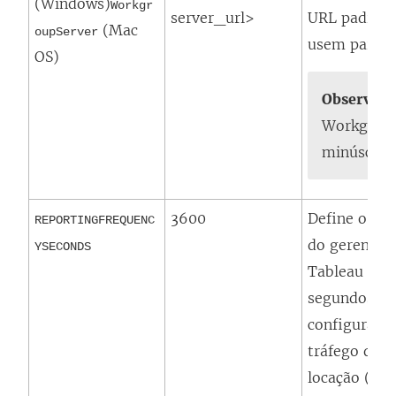
(Windows)
Workgr
server_url>
URL padrão 
(Mac
oupServer
usem para at
OS)
Observaçã
Workgroup
minúscula
3600
Define o pad
REPORTINGFREQUENC
do
gerencia
YSECONDS
Tableau Ser
segundos, e 
configuração
tráfego da r
locação (ATR