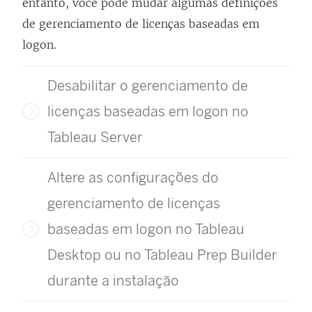
entanto, você pode mudar algumas definições
m
de
gerenciamento de licenças baseadas em
n
logon
.
o
v
Desabilitar o gerenciamento de
a
j
licenças baseadas em logon no
a
Tableau Server
n
e
Altere as configurações do
l
gerenciamento de licenças
a
baseadas em logon no Tableau
)
Desktop ou no Tableau Prep Builder
durante a instalação