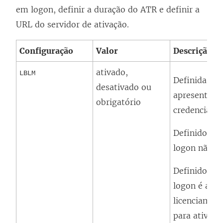
em logon
, definir a duração do ATR e definir a
URL do servidor de ativação.
Configuração
Valor
Descrição
ativado,
LBLM
Definidas 
desativado ou
apresentarão
obrigatório
credenciais).
Definido c
logon
não ap
Definido c
logon
é a ún
licenciament
para ativaçã