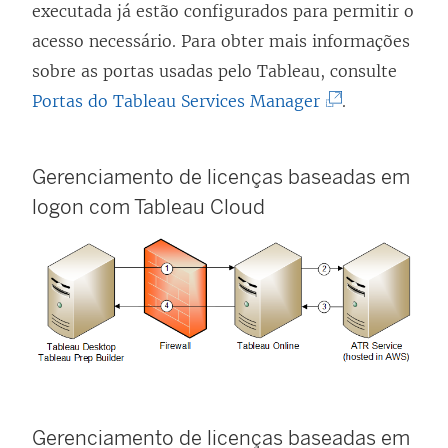
executada já estão configurados para permitir o
acesso necessário. Para obter mais informações
sobre as portas usadas pelo Tableau, consulte
(
Portas do Tableau Services Manager
.
O
l
Gerenciamento de licenças baseadas em
i
logon
com
Tableau Cloud
n
k
a
b
r
e
e
m
Gerenciamento de licenças baseadas em