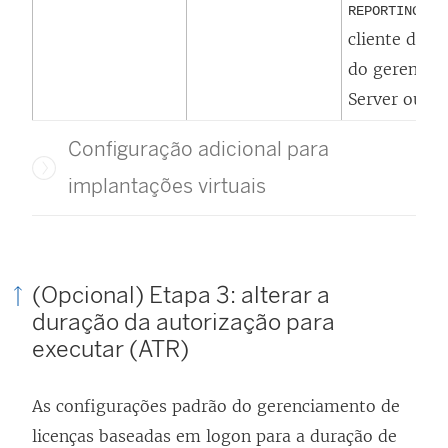
REPORTINGFRE
cliente do
T
do
gerencia
Server
ou
Ta
Configuração adicional para
implantações virtuais
(Opcional) Etapa 3: alterar a
duração da autorização para
executar (ATR)
As configurações padrão do
gerenciamento de
licenças baseadas em logon
para a duração de