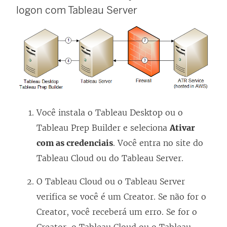
n
logon
com
Tableau Server
o
v
a
j
a
n
Você instala o
Tableau Desktop
ou o
e
Tableau Prep Builder
e seleciona
Ativar
l
com as credenciais
. Você entra no site do
a
Tableau Cloud
ou do
Tableau Server
.
)
O
Tableau Cloud
ou o
Tableau Server
verifica se você é um Creator. Se não for o
Creator, você receberá um erro. Se for o
Creator, o
Tableau Cloud
ou o
Tableau