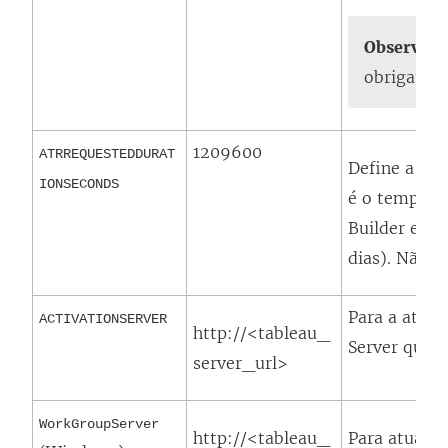
Observaçã
obrigatóri
1209600
ATRREQUESTEDDURAT
Define a aut
IONSECONDS
é o tempo q
Builder está
dias). Não u
Para a ativa
ACTIVATIONSERVER
http://<tableau_
Server
que vo
server_url>
WorkGroupServer
http://<tableau_
Para atualiz