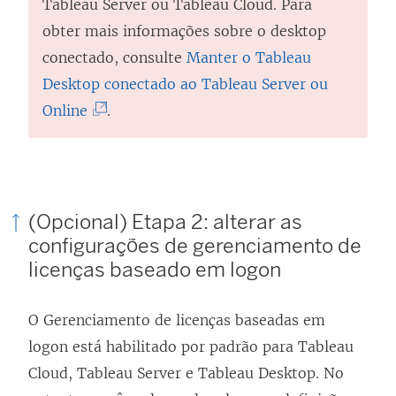
v
e
Tableau Server ou Tableau Cloud. Para
a
e
obter mais informações sobre o desktop
j
m
conectado, consulte
Manter o Tableau
a
n
Desktop conectado ao Tableau Server ou
n
(
o
Online
.
e
O
v
l
l
a
a
i
j
)
n
a
(Opcional) Etapa 2: alterar as
k
n
configurações de gerenciamento de
licenças baseado em logon
a
e
b
l
O
Gerenciamento de licenças baseadas em
r
a
logon
está habilitado por padrão para
Tableau
e
)
Cloud
,
Tableau Server
e
Tableau Desktop
. No
e