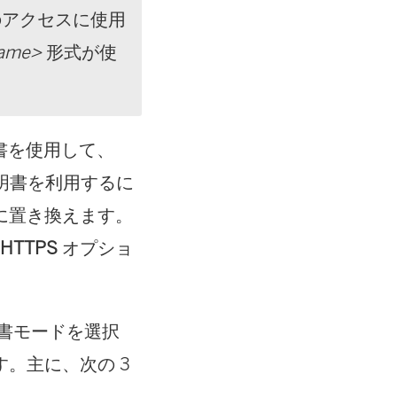
のアクセスに使用
name>
形式が使
書を使用して、
証明書を利用するに
に置き換えます。
e HTTPS
オプショ
書モードを選択
。主に、次の 3