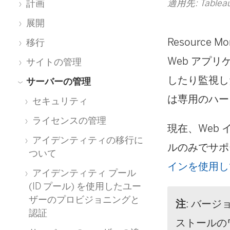
適用先: Tableau
計画
展開
Resource Mon
移行
Web アプ
サイトの管理
したり監視し
サーバーの管理
は専用のハー
セキュリティ
ライセンスの管理
現在、Web
アイデンティティの移行に
ルのみでサポ
ついて
インを使用し
アイデンティティ プール
(ID プール) を使用したユー
ザーのプロビジョニングと
注
: バージ
認証
ストールの