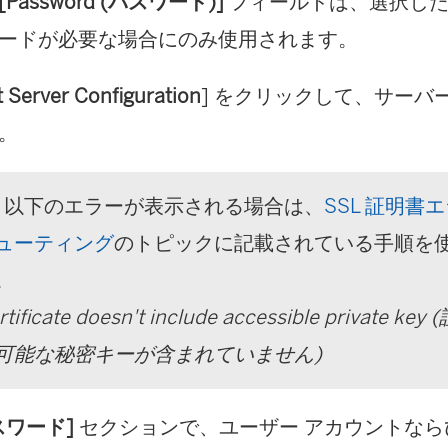
[Password (パスワード)]
フィールドは、選択した
ードが必要な場合にのみ使用されます。
t Server Configuration
] をクリックして、サーバ
。
以下のエラーが表示される場合は、
SSL 証明書
ューティング
のトピックに記載されている手順を
。
rtificate doesn't include accessible private
可能な秘密キーが含まれていません)
スワード]
セクションで、ユーザー アカウントなら