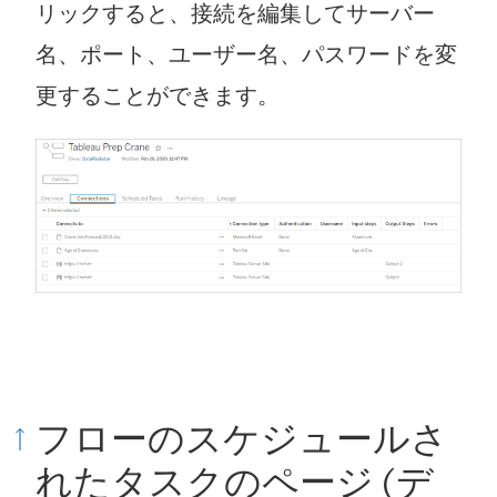
リックすると、接続を編集してサーバー
ウ
名、ポート、ユーザー名、パスワードを変
ィ
更することができます。
ン
ド
ウ
で
リ
ン
ク
が
フローのスケジュールさ
開
れたタスクのページ (
デ
く