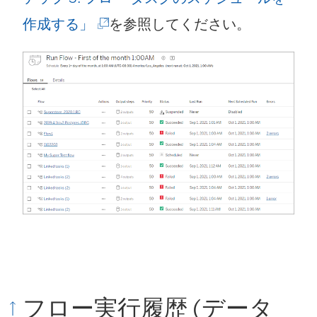
(
作成する」
を参照してください。
新
し
い
ウ
ィ
ン
ド
ウ
で
リ
フロー実行履歴 (
データ
ン