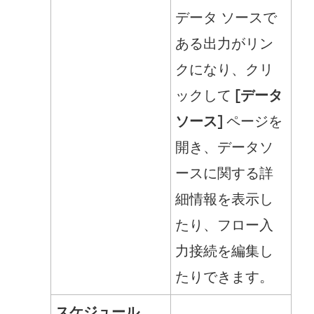
データ ソースで
ィ
ある出力がリン
ン
クになり、クリ
ド
ックして
[データ
ウ
ソース]
ページを
で
開き、データソ
リ
ースに関する詳
ン
細情報を表示し
ク
たり、フロー入
が
力接続を編集し
開
たりできます。
く
)
スケジュール