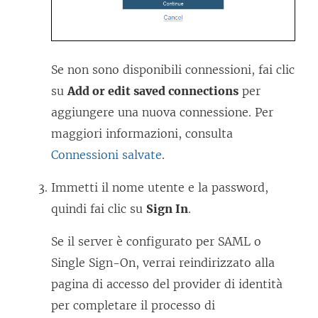
m
e
n
t
Se non sono disponibili connessioni, fai clic
o
su
Add or edit saved connections
per
v
aggiungere una nuova connessione. Per
i
maggiori informazioni, consulta
e
Connessioni salvate
.
n
Immetti il nome utente e la password,
e
quindi fai clic su
Sign In
.
a
p
Se il server è configurato per SAML o
e
Single Sign-On, verrai reindirizzato alla
r
pagina di accesso del provider di identità
t
per completare il processo di