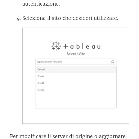
o
autenticazione.
i
Seleziona il sito che desideri utilizzare.
n
u
n
a
n
u
o
v
a
f
i
n
e
Per modificare il server di origine o aggiornare