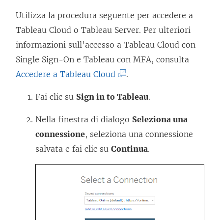
Utilizza la procedura seguente per accedere a
Tableau Cloud
o
Tableau Server
. Per ulteriori
informazioni sull’accesso a
Tableau Cloud
con
Single Sign-On e Tableau con MFA, consulta
(
Accedere a Tableau Cloud
.
I
Fai clic su
Sign in to Tableau
.
l
c
Nella finestra di dialogo
Seleziona una
o
connessione
, seleziona una connessione
l
salvata e fai clic su
Continua
.
l
e
g
a