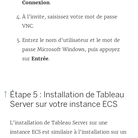
Connexion
.
v
r
À l’invite, saisissez votre mot de passe
e
VNC.
d
Entrez le nom d’utilisateur et le mot de
a
passe Microsoft Windows, puis appuyez
n
sur
Entrée
.
s
u
n
e
Étape 5 : Installation de Tableau
n
Server sur votre instance ECS
o
u
L’installation de
Tableau Server
sur une
v
instance ECS est similaire à l’installation sur un
e