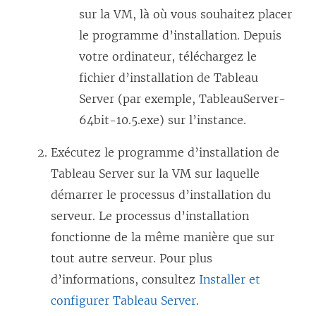
e
sur la VM, là où vous souhaitez placer
n
le programme d’installation. Depuis
o
votre ordinateur, téléchargez le
u
fichier d’installation de
Tableau
v
Server
(par exemple, TableauServer-
e
64bit-10.5.exe) sur l’instance.
l
Exécutez le programme d’installation de
l
Tableau Server
sur la VM sur laquelle
e
démarrer le processus d’installation du
f
serveur. Le processus d’installation
e
fonctionne de la même manière que sur
n
tout autre serveur. Pour plus
ê
d’informations, consultez
Installer et
t
configurer Tableau Server
.
r