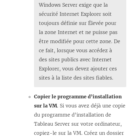
e
Windows Server exige que la
n
sécurité Internet Explorer soit
s
toujours définie sur Élevée pour
’
la zone Internet et ne puisse pas
o
être modifiée pour cette zone. De
u
ce fait, lorsque vous accédez à
v
des sites publics avec Internet
r
Explorer, vous devez ajouter ces
e
sites à la liste des sites fiables.
d
a
Copier le programme d’installation
n
sur la VM
. Si vous avez déjà une copie
s
du programme d’installation de
u
Tableau Server
sur votre ordinateur,
n
copiez-le sur la VM. Créez un dossier