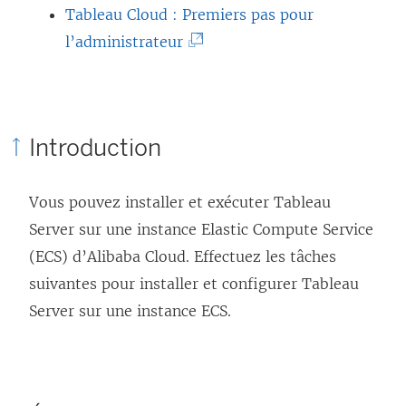
o
L
Tableau Cloud : Premiers pas pour
u
(
e
l’administrateur
v
L
l
r
e
i
e
l
e
Introduction
d
i
n
a
e
s
Vous pouvez installer et exécuter Tableau
n
n
’
Server sur une instance Elastic Compute Service
s
s
o
(ECS) d’Alibaba Cloud. Effectuez les tâches
u
’
u
suivantes pour installer et configurer Tableau
n
o
v
Server sur une instance ECS.
e
u
r
n
v
e
o
r
d
u
e
a