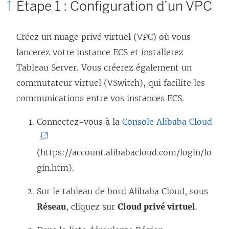
Étape 1 : Configuration d’un VPC
v
d
n
e
a
s
Créez un nuage privé virtuel (VPC) où vous
l
n
u
lancerez votre instance ECS et installerez
l
s
n
Tableau Server
. Vous créerez également un
e
u
e
commutateur virtuel (VSwitch), qui facilite les
f
n
n
communications entre vos instances ECS.
e
e
o
n
n
u
(
Connectez-vous à la
Console Alibaba Cloud
ê
o
v
L
t
u
e
e
(https://account.alibabacloud.com/login/lo
r
v
l
l
gin.htm).
e
e
l
i
Sur le tableau de bord Alibaba Cloud, sous
)
l
e
e
Réseau
, cliquez sur
Cloud privé virtuel
.
l
f
n
e
e
s