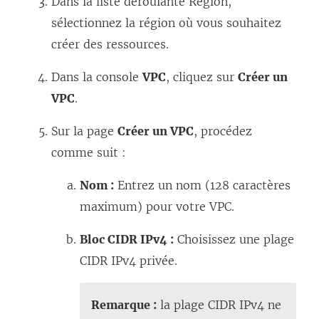
Dans la liste déroulante Région,
f
n
’
sélectionnez la région où vous souhaitez
e
ê
o
créer des ressources.
n
t
u
Dans la console
VPC
, cliquez sur
Créer un
ê
r
v
VPC
.
t
e
r
r
)
e
Sur la page
Créer un VPC
, procédez
e
d
comme suit :
)
a
Nom :
Entrez un nom (128 caractères
n
maximum) pour votre VPC.
s
u
Bloc CIDR IPv4 :
Choisissez une plage
n
CIDR IPv4 privée.
e
n
Remarque :
la plage CIDR IPv4 ne