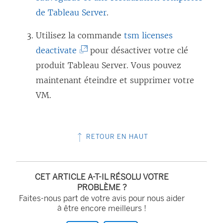
o
t
e
de Tableau Server
.
u
r
n
Utilisez la commande
tsm licenses
v
e
s
(
deactivate
pour désactiver votre clé
e
)
’
L
produit
Tableau Server
. Vous pouvez
l
o
e
maintenant éteindre et supprimer votre
l
u
l
VM.
e
v
i
f
r
e
e
e
RETOUR EN HAUT
n
n
d
s
ê
a
’
t
n
CET ARTICLE A-T-IL RÉSOLU VOTRE
o
PROBLÈME ?
r
s
Faites-nous part de votre avis pour nous aider
u
e
u
à être encore meilleurs !
v
)
n