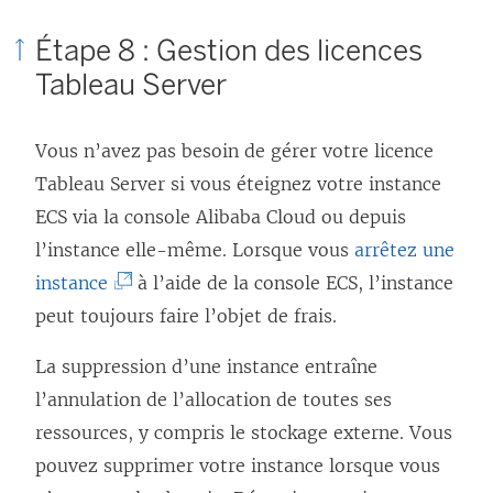
l
Étape 8 : Gestion des licences
i
Tableau Server
e
n
Vous n’avez pas besoin de gérer votre licence
s
Tableau Server si vous éteignez votre instance
’
ECS via la console Alibaba Cloud ou depuis
o
l’instance elle-même. Lorsque vous
arrêtez une
u
(
instance
à l’aide de la console ECS, l’instance
v
L
peut toujours faire l’objet de frais.
r
e
e
La suppression d’une instance entraîne
l
d
l’annulation de l’allocation de toutes ses
i
a
ressources, y compris le stockage externe. Vous
e
n
pouvez supprimer votre instance lorsque vous
n
s