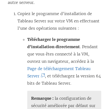
autre serveur.
l
l
Copiez le programme d’installation de
e
Tableau Server sur votre VM en effectuant
f
l’une des opérations suivantes :
e
Télécharger le programme
n
d’installation directement
. Pendant
ê
que vous êtes connecté à la VM,
t
ouvrez un navigateur, accédez à la
r
Page de téléchargement Tableau
e
(
Server
, et téléchargez la version 64
)
L
bits de
Tableau Server
.
e
l
Remarque :
la configuration de
i
sécurité améliorée par défaut sur