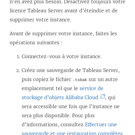
n’en avez plus besoin. Désactivez toujours votre
s
u
licence
Tableau Server
avant d’éteindre et de
’
n
supprimer votre instance.
o
e
u
n
Avant de supprimer votre instance, faites les
v
o
opérations suivantes :
r
u
Connectez-vous à votre instance.
e
v
d
e
Créez une sauvegarde de
Tableau Server
,
a
l
puis copiez le fichier
sur un autre
.tsbak
n
l
emplacement tel que le
service de
s
e
(
stockage d’objets Alibaba Cloud
, qui
u
f
L
sera accessible une fois que l’instance ne
n
e
e
sera plus disponible. Pour plus
e
n
l
d’informations, consultez
Effectuer une
n
ê
i
sauvegarde et une restauration complètes