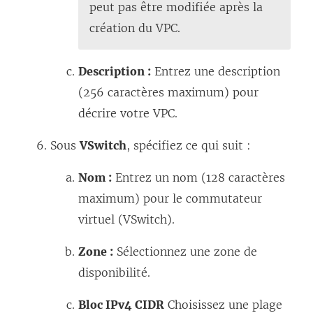
o
peut pas être modifiée après la
u
création du VPC.
v
e
Description :
Entrez une description
l
(256 caractères maximum) pour
l
décrire votre VPC.
e
Sous
VSwitch
, spécifiez ce qui suit :
f
e
Nom :
Entrez un nom (128 caractères
n
maximum) pour le commutateur
ê
virtuel (VSwitch).
t
Zone :
Sélectionnez une zone de
r
disponibilité.
e
)
Bloc IPv4 CIDR
Choisissez une plage