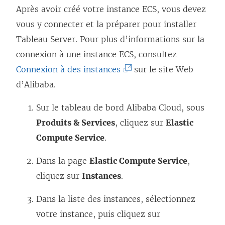
Après avoir créé votre instance ECS, vous devez
vous y connecter et la préparer pour installer
Tableau Server
. Pour plus d’informations sur la
connexion à une instance ECS, consultez
(
Connexion à des instances
sur le site Web
L
d’Alibaba.
e
Sur le tableau de bord Alibaba Cloud, sous
l
Produits & Services
, cliquez sur
Elastic
i
Compute Service
.
e
n
Dans la page
Elastic Compute Service
,
s
cliquez sur
Instances
.
’
Dans la liste des instances, sélectionnez
o
votre instance, puis cliquez sur
u