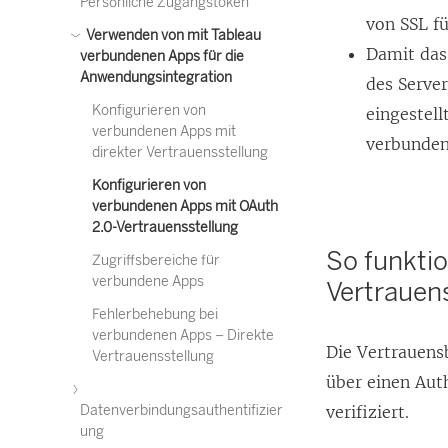
Persönliche Zugangstoken
von SSL f
Verwenden von mit Tableau
Damit das
verbundenen Apps für die
Anwendungsintegration
des Server
Konfigurieren von
eingestel
verbundenen Apps mit
verbunden
direkter Vertrauensstellung
Konfigurieren von
verbundenen Apps mit OAuth
2.0-Vertrauensstellung
So funkti
Zugriffsbereiche für
verbundene Apps
Vertrauen
Fehlerbehebung bei
verbundenen Apps – Direkte
Die Vertrauens
Vertrauensstellung
über einen Aut
Datenverbindungsauthentifizier
verifiziert.
ung