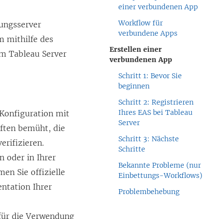
einer verbundenen App
Workflow für
rungsserver
verbundene Apps
m mithilfe des
Erstellen einer
rem
Tableau Server
verbundenen App
Schritt 1: Bevor Sie
beginnen
Schritt 2: Registrieren
Ihres EAS bei Tableau
 Konfiguration mit
Server
äften bemüht, die
Schritt 3: Nächste
erifizieren.
Schritte
n oder in Ihrer
Bekannte Probleme (nur
en Sie offizielle
Einbettungs-Workflows)
ntation Ihrer
Problembehebung
für die Verwendung