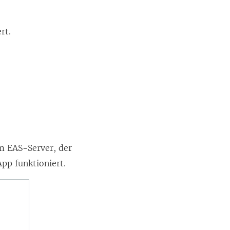
rt.
m EAS-Server, der
p funktioniert.