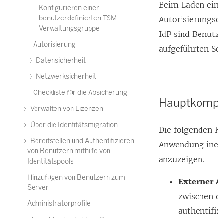
Beim Laden ein
Konfigurieren einer
benutzerdefinierten TSM-
Autorisierung
Verwaltungsgruppe
IdP sind Benut
Autorisierung
aufgeführten S
Datensicherheit
Netzwerksicherheit
Checkliste für die Absicherung
Hauptkompo
Verwalten von Lizenzen
Über die Identitätsmigration
Die folgenden 
Bereitstellen und Authentifizieren
Anwendung inei
von Benutzern mithilfe von
anzuzeigen.
Identitätspools
Hinzufügen von Benutzern zum
Externer 
Server
zwischen 
Administratorprofile
authentifi