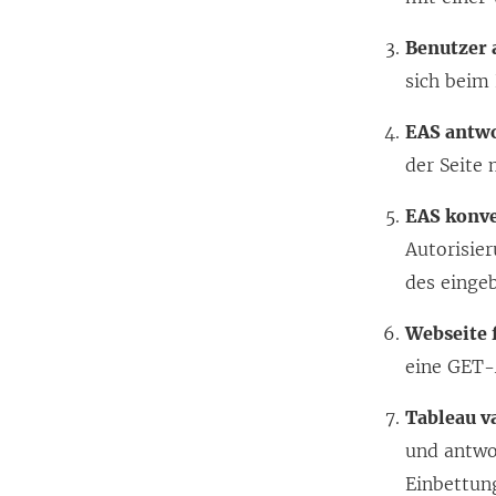
Benutzer a
sich beim
EAS antwo
der Seite 
EAS konve
Autorisie
des eingeb
Webseite 
eine GET-
Tableau v
und antwo
Einbettun