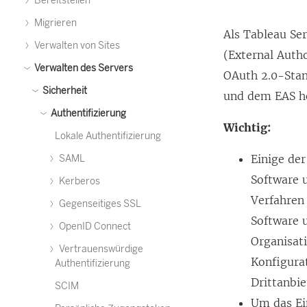
Bereitstellen
Migrieren
Als
Tableau Se
Verwalten von Sites
(External Autho
Verwalten des Servers
OAuth 2.0-Stan
Sicherheit
und dem EAS he
Authentifizierung
Wichtig:
Lokale Authentifizierung
Einige de
SAML
Software 
Kerberos
Verfahren 
Gegenseitiges SSL
Software u
OpenID Connect
Organisati
Vertrauenswürdige
Konfigura
Authentifizierung
Drittanbie
SCIM
Um das Ei