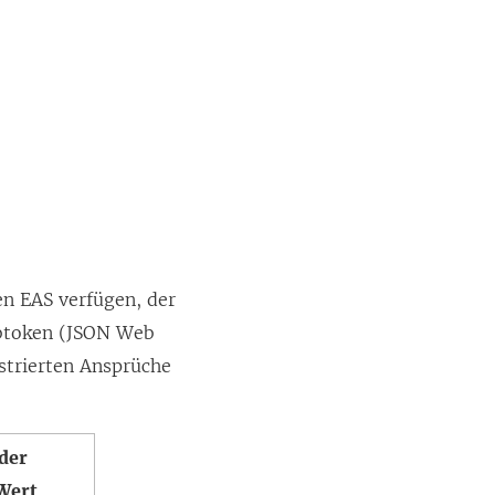
en EAS verfügen, der
ebtoken (JSON Web
istrierten Ansprüche
der
 Wert