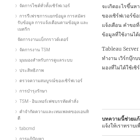
จัดการไซต์ทั่วทั้งเซิร์ฟเวอร์
จะเกิดอะไรขึ้นห
ของเซิร์ฟเวอร์ข้
การรีเฟรชการแยกข้อมูล การสมัคร
รับข้อมูล การแจ้งเตือนตามข้อมูล และ
แจ้งเตือน คำขอที
เมตริก
ข้อมูลที่ใช้งานได
จัดการงานแบ็กกราวด์เดอร์
Tableau Server ไม
จัดการงาน TSM
ทำงาน เวิร์กบุ๊ก
มุมมองสำหรับการดูแลระบบ
มองที่ไม่ได้ใช้เซ
ประสิทธิภาพ
ตรวจความสมบูรณ์ของเซิร์ฟเวอร์
การบำรุงรักษา
TSM - อินเทอร์เฟซบรรทัดคำสั่ง
คำจำกัดความและเทมเพลตของเอนทิ
ตี
บทความนี้ช่วยแก
แจ้งให้เราทราบเพื
tabcmd
การแก้ปัญหา