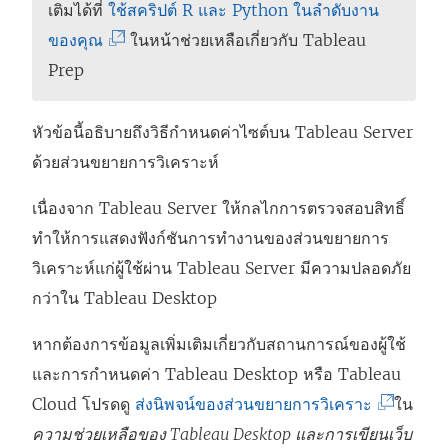
เติมได้ที่
ใช้สคริปต์ R และ Python ในลำดับงาน
(
ของคุณ
ในหน้าช่วยเหลือเกี่ยวกับ Tableau
ลิ
Prep
ง
ก์
หัวข้อนี้อธิบายถึงวิธีกำหนดค่าไซต์บน Tableau Server
จ
ด้วยส่วนขยายการวิเคราะห์
ะ
เนื่องจาก Tableau Server ให้กลไกการตรวจสอบสิทธิ์
เ
ทำให้การแสดงฟังก์ชันการทำงานของส่วนขยายการ
ปิ
วิเคราะห์แก่ผู้ใช้ผ่าน Tableau Server มีความปลอดภัย
ด
กว่าใน Tableau Desktop
ใ
น
หากต้องการข้อมูลเพิ่มเติมเกี่ยวกับสถานการณ์ของผู้ใช้
ห
และการกำหนดค่า Tableau Desktop หรือ Tableau
น้
(
Cloud โปรดดู
ส่งนิพจน์ของส่วนขยายการวิเคราะ
ใน
า
ลิ
ความช่วยเหลือของ Tableau Desktop และการเขียนเว็บ