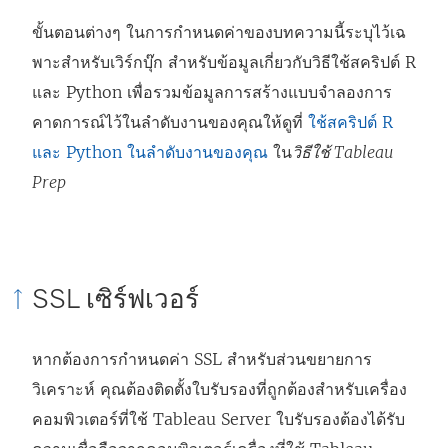
ต่
ง
ขั้นตอนต่างๆ ในการกำหนดค่าของบทความนี้ระบุไว้เฉ
า
ก์
พาะสำหรับเวิร์กบุ๊ก สำหรับข้อมูลเกี่ยวกับวิธีใช้สคริปต์ R
ง
จ
และ Python เพื่อรวมข้อมูลการสร้างแบบจำลองการ
ใ
ะ
คาดการณ์ไว้ในลำดับงานของคุณให้ดูที่
ใช้สคริปต์ R
ห
เ
และ Python ในลำดับงานของคุณ
ใน
วิธีใช้ Tableau
ม่
ปิ
Prep
)
ด
ใ
น
ห
SSL เซิร์ฟเวอร์
น้
า
หากต้องการกำหนดค่า SSL สำหรับส่วนขยายการ
ต่
วิเคราะห์ คุณต้องติดตั้งใบรับรองที่ถูกต้องสำหรับเครื่อง
า
คอมพิวเตอร์ที่ใช้ Tableau Server ใบรับรองต้องได้รับ
ง