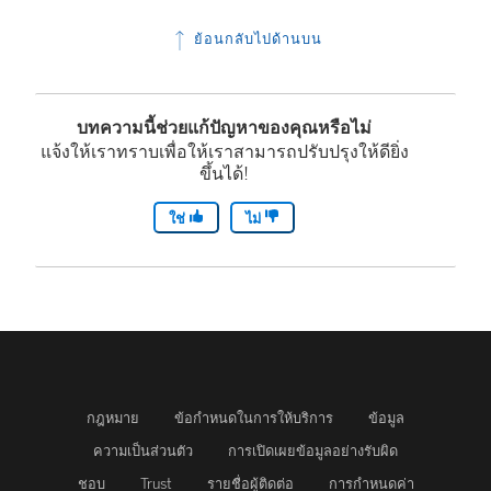
ง
ย้อนกลับไปด้านบน
ก์
จ
ะ
บทความนี้ช่วยแก้ปัญหาของคุณหรือไม่
เ
แจ้งให้เราทราบเพื่อให้เราสามารถปรับปรุงให้ดียิ่ง
ขึ้นได้!
ปิ
ด
ใช่
ไม่
ใ
น
ห
น้
า
ต่
กฎหมาย
ข้อกำหนดในการให้บริการ
ข้อมูล
า
ความเป็นส่วนตัว
การเปิดเผยข้อมูลอย่างรับผิด
ง
ชอบ
Trust
รายชื่อผู้ติดต่อ
การกำหนดค่า