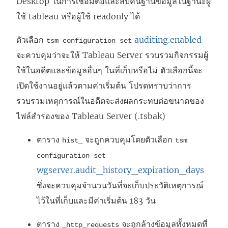
Desktop ในการเชื่อมต่อและสืบค้นฐานข้อมูลในฐานะผู้
ปิ
ใช้ tableau หรือผู้ใช้ readonly ได้
ด
ใ
ตัวเลือก
auditing.enabled
tsm configuration set
น
จะควบคุมว่าจะให้ Tableau Server รวบรวมกิจกรรมผู้
ห
ใช้ในอดีตและข้อมูลอื่นๆ ในที่เก็บหรือไม่ ตัวเลือกนี้จะ
น้
เปิดใช้งานอยู่แล้วตามค่าเริ่มต้น โปรดทราบว่าการ
า
รวบรวมเหตุการณ์ในอดีตจะส่งผลกระทบต่อขนาดของ
ต่
ไฟล์สำรองของ Tableau Server (.tsbak)
า
ตาราง
จะถูกควบคุมโดยตัวเลือก
hist_
tsm
ง
configuration set
ใ
wgserver.audit_history_expiration_days
ห
ซึ่งจะควบคุมจำนวนวันที่จะเก็บประวัติเหตุการณ์
ม่
ไว้ในที่เก็บและมีค่าเริ่มต้น 183 วัน
)
ตาราง
จะถูกล้างข้อมูลทั้งหมดที่
_http_requests