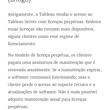
a
Antigamente, o Tableau vendia o acesso ao
b
Tableau Server com licenças perpétuas. Embora
r
essas licenças não estejam mais disponíveis,
e
alguns clientes usam esse regime de
e
licenciamento.
m
n
No modelo de licença perpétua, os clientes
o
pagam uma assinatura de manutenção que é
v
renovada anualmente. Se a manutenção expirar,
a
o software continuará funcionando, mas o
j
cliente perde o acesso ao suporte técnico e a
a
atualizações de software. Não é mais possível
n
adquirir manutenção anual para licenças
e
perpétuas.