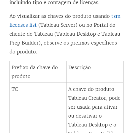
l
incluindo tipo e contagem de licenças.
i
Ao visualizar as chaves do produto usando
tsm
n
licenses list
(
Tableau Server
) ou no Portal do
k
cliente do Tableau (
Tableau Desktop
e
Tableau
a
Prep Builder
), observe os prefixos específicos
b
do produto.
r
e
Prefixo da chave do
Descrição
e
produto
m
TC
A chave do produto
n
Tableau Creator, pode
o
ser usada para ativar
v
ou desativar o
a
Tableau Desktop
e o
j