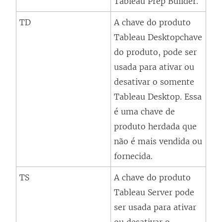
Tableau Prep Builder
.
a
n
TD
A chave do produto
e
Tableau Desktop
chave
l
do produto, pode ser
a
usada para ativar ou
)
desativar o somente
Tableau Desktop
. Essa
é uma chave de
produto herdada que
não é mais vendida ou
fornecida.
TS
A chave do produto
Tableau Server
pode
ser usada para ativar